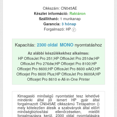
Cikkszám: CN045AE
Készlet információ:
Raktáron
Szállítható:
1 munkanap
Garancia:
3 hónap
Forgalmazó: HP
Kapacitás:
nyomtatáshoz
2300 oldal
MONO
Az alábbi készülékekhez alkalmas:
HP OfficeJet Pro 251;HP OfficeJet Pro 251dw;HP
OfficeJet Pro 276dw;HP Officejet Pro 8100;HP
Officejet Pro 8600;HP OfficeJet Pro 8600 eAiO;HP
Officejet Pro 8600 Plus;HP OfficeJet Pro 8600A;HP
Officejet Pro 8610 e-All-in-One Printer
Kimagasló minőségű nyomtatást tesz lehetővé
mindenki által jól ismert HP gyár által
forgalmazott CN045AE cikkszámú Tintapatron ()
mely kötelezően átesik a szabványok által előírt
minőségbiztosítási ellenőrzéseken, mielőtt
forgalmazásra kerül. 2300 oldal nyomtatására