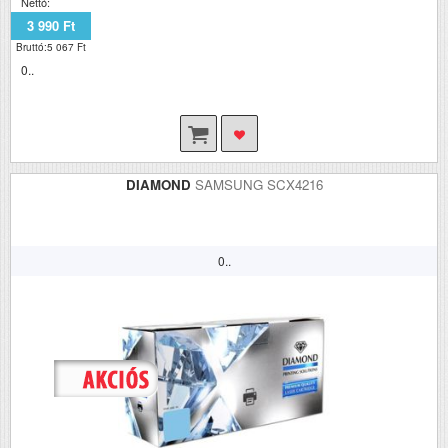
Nettó:
3 990 Ft
Bruttó:5 067 Ft
0..
DIAMOND
SAMSUNG SCX4216
0..