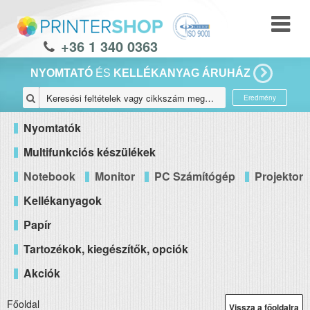
+36 1 340 0363
NYOMTATÓ
ÉS
KELLÉKANYAG ÁRUHÁZ
Eredmény
Nyomtatók
Multifunkciós készülékek
Notebook
Monitor
PC Számítógép
Projektor
Kellékanyagok
Papír
Tartozékok, kiegészítők, opciók
Akciók
Főoldal
Vissza a főoldalra