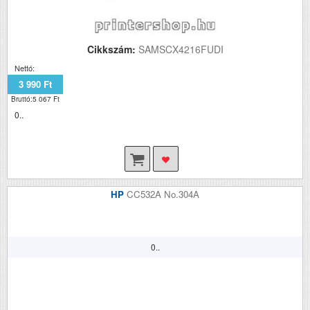
Cikkszám:
SAMSCX4216FUDI
Nettó:
3 990 Ft
Bruttó:5 067 Ft
0..
HP
CC532A No.304A
0..