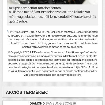
Az újrahasznosított tartalom fontos
A HP több mint 5,8 milliárd felhasználás után keletkezett
műanyag palackot használt fel az eredeti HP festékkazetták
gyártásához.
1
HP OfficeJet Pro 8600 e-All-in-One készüléken tesztelve. Becsült átlagérték
az ISO/IEC 24711 szabvány vagy a HP tesztelési módszertana alapján, folya
matos nyomtatás mellett. A tényleges kapacitás a kinyomtatott oldalak ta
rtalmától és más tényezőktől függően számottevően változhat. További ré
szletek: http://www.hp.com/go/learnaboutsupplies
© Copyright 2026. HP Development Company, L.P. Az itt szereplő informáci
ók előzetes értesítés nélkül megváltozhatnak. A HP termékeire és szolgálta
tásaira kizárólag az adott termékhez, illetve szolgáltatáshoz mellékelt, írá
sban rögzített jótállási nyilatkozatban vállalt jótállás érvényes. A jelen dok
umentumban foglaltak nem jelentenek semmiféle további jótállást. A HP ne
m vállal felelősséget a jelen dokumentumban szereplő esetleges technikai
vagy szerkesztési hibákért és hiányosságokért.
AKCIÓS TERMÉKEK:
DIAMOND
SAMSUNG SCX4216