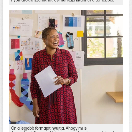
nyomatokra számíthat, és munkája kitűnhet a tömegből.
Ön a legjobb formáját nyújtja. Ahogy mi is.