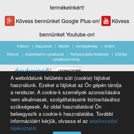
termékeinkért!
Kövess bennünket Google Plus-on!
Kövess
bennünket Youtube-on!
Fiókom
Kapcsolat
Akciók
Honlaptérkép
Archiv
Rólunk
Adatvédelmi nyilatkozat
Felhasználási feltételek
Elállási
nyilatkozat minta
A weboldalunk felületén süti (cookie) fájlokat
Árukereső.hu
használunk. Ezeket a fájlokat az Ön gépén tárolja
a rendszer. A cookie-k személyek azonosítására
nem alkalmasak, szolgáltatásaink biztosításához
szükségesek. Az oldal használatával Ön
beleegyezik a cookie-k használatába. További
információért kérjük, olvassa el az
adatkezelési
Copyright 2016 Négypólus Kft
Webdesign by loomify developer team
tájékoztatót.