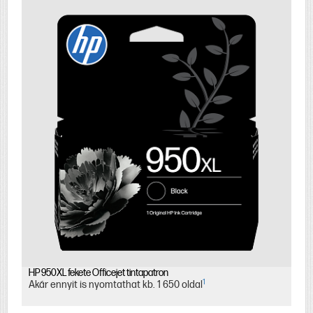
HP 950XL fekete Officejet tintapatron
1
Akár ennyit is nyomtathat kb. 1 650 oldal