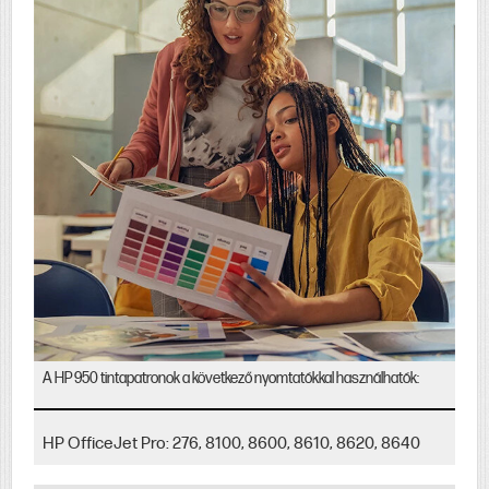
A HP 950 tintapatronok a következő nyomtatókkal használhatók:
HP OfficeJet Pro: 276, 8100, 8600, 8610, 8620, 8640