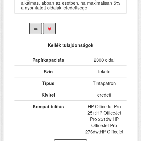
alkalmas, abban az esetben, ha maximálisan 5%
a nyomtatott oldalak lefedettsége
Kellék tulajdonságok
Papírkapacitás
2300 oldal
Szín
fekete
Típus
Tintapatron
Kivitel
eredeti
Kompatibilitás
HP OfficeJet Pro
251;HP OfficeJet
Pro 251dw;HP
OfficeJet Pro
276dw;HP Officejet
Pro 8100;HP