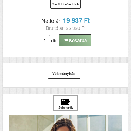
Officejet Pro
További részletek
8600;HP OfficeJet
Pro 8600 eAiO;HP
19 937 Ft
Nettó ár:
Officejet Pro 8600
Plus;HP OfficeJet
Bruttó ár: 25 320 Ft
Pro 8600A;HP
Officejet Pro 8610
Kosárba
db
e-All-in-One Printer
Véleményírás