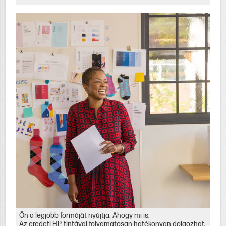
Ön a legjobb formáját nyújtja. Ahogy mi is.
Az eredeti HP-tintával folyamatosan hatékonyan dolgozhat,