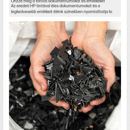
Őrizze meg a fontos dokumentumokat és emlékeket
Az eredeti HP-tintával éles dokumentumokat és a
legkedvesebb emlékeit élénk színekben nyomtathatja ki.