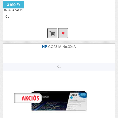
3 990 Ft
Bruttó:5 067 Ft
0..
HP
CC531A No.304A
0..