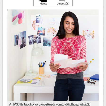
3000;HP DeskJet
3050;HP Deskjet
3050A;HP DeskJet
3050se;HP DeskJet
3052A;HP DeskJet
3054A;HP DeskJet
3055;HP DeskJet
3055a;HP DeskJet
3056a;HP DeskJet
3059;HP DeskJet
3059a;HP DeskJet
D3050;HP DeskJet
D3050 J610a;HP
Envy 4500;HP Envy
4502;HP Envy
4504;HP Envy
5530;HP Envy
5532;HP OfficeJet
2620;HP OfficeJet
2622
A HP 301 tintapatronok a következő nyomtatókkal használhatók: