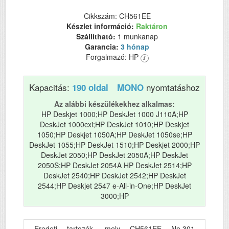
Cikkszám: CH561EE
Készlet információ:
Raktáron
Szállítható:
1 munkanap
Garancia:
3 hónap
Forgalmazó: HP
Kapacitás:
nyomtatáshoz
190 oldal
MONO
Az alábbi készülékekhez alkalmas:
HP Deskjet 1000;HP DeskJet 1000 J110A;HP
DeskJet 1000cxi;HP DeskJet 1010;HP Deskjet
1050;HP Deskjet 1050A;HP DeskJet 1050se;HP
DeskJet 1055;HP DeskJet 1510;HP Deskjet 2000;HP
DeskJet 2050;HP DeskJet 2050A;HP DeskJet
2050S;HP DeskJet 2054A HP DeskJet 2514;HP
DeskJet 2540;HP DeskJet 2542;HP DeskJet
2544;HP Deskjet 2547 e-All-in-One;HP DeskJet
3000;HP
Eredeti tartozék, mely CH561EE No.301