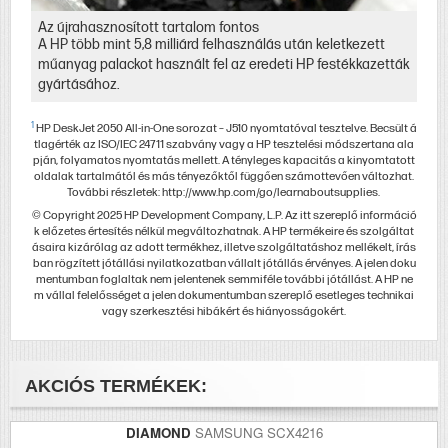
Az újrahasznosított tartalom fontos
A HP több mint 5,8 milliárd felhasználás után keletkezett
műanyag palackot használt fel az eredeti HP festékkazetták
gyártásához.
1
HP DeskJet 2050 All-in-One sorozat – J510 nyomtatóval tesztelve. Becsült á
tlagérték az ISO/IEC 24711 szabvány vagy a HP tesztelési módszertana ala
pján, folyamatos nyomtatás mellett. A tényleges kapacitás a kinyomtatott
oldalak tartalmától és más tényezőktől függően számottevően változhat.
További részletek: http://www.hp.com/go/learnaboutsupplies.
© Copyright 2025 HP Development Company, L.P. Az itt szereplő információ
k előzetes értesítés nélkül megváltozhatnak. A HP termékeire és szolgáltat
ásaira kizárólag az adott termékhez, illetve szolgáltatáshoz mellékelt, írás
ban rögzített jótállási nyilatkozatban vállalt jótállás érvényes. A jelen doku
mentumban foglaltak nem jelentenek semmiféle további jótállást. A HP ne
m vállal felelősséget a jelen dokumentumban szereplő esetleges technikai
vagy szerkesztési hibákért és hiányosságokért.
AKCIÓS TERMÉKEK:
DIAMOND
SAMSUNG SCX4216