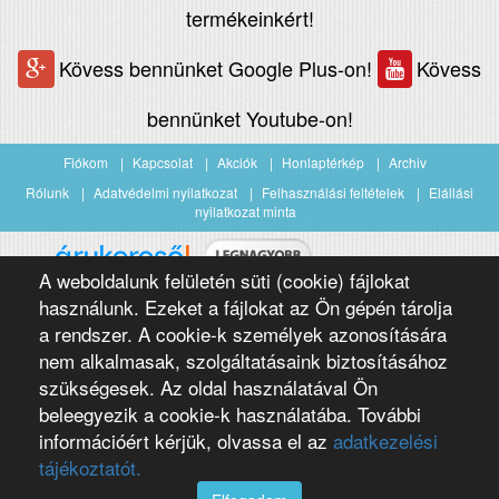
termékeinkért!
Kövess bennünket Google Plus-on!
Kövess
bennünket Youtube-on!
Fiókom
Kapcsolat
Akciók
Honlaptérkép
Archiv
Rólunk
Adatvédelmi nyilatkozat
Felhasználási feltételek
Elállási
nyilatkozat minta
A weboldalunk felületén süti (cookie) fájlokat
Árukereső.hu
használunk. Ezeket a fájlokat az Ön gépén tárolja
a rendszer. A cookie-k személyek azonosítására
nem alkalmasak, szolgáltatásaink biztosításához
szükségesek. Az oldal használatával Ön
beleegyezik a cookie-k használatába. További
információért kérjük, olvassa el az
adatkezelési
Copyright 2016 Négypólus Kft
Webdesign by loomify developer team
tájékoztatót.