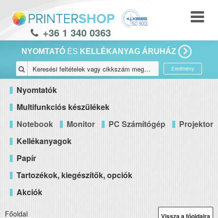
+36 1 340 0363
NYOMTATÓ
ÉS
KELLÉKANYAG ÁRUHÁZ
Eredmény
Nyomtatók
Multifunkciós készülékek
Notebook
Monitor
PC Számítógép
Projektor
Kellékanyagok
Papír
Tartozékok, kiegészítők, opciók
Akciók
Főoldal
Vissza a főoldalra