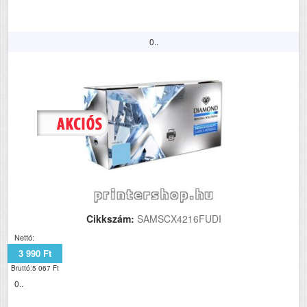
0..
Cikkszám:
SAMSCX4216FUDI
Nettó:
3 990 Ft
Bruttó:5 067 Ft
0..