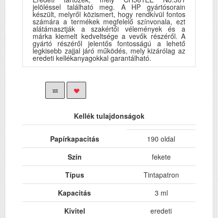
jelöléssel található meg. A HP gyártósorain
készült, melyről közismert, hogy rendkívül fontos
számára a termékek megfelelő színvonala, ezt
alátámasztják a szakértői vélemények és a
márka kiemelt kedveltsége a vevők részéről. A
gyártó részéről jelentős fontosságú a lehető
legkisebb zajjal járó működés, mely kizárólag az
eredeti kellékanyagokkal garantálható.
Kellék tulajdonságok
Papírkapacitás
190 oldal
Szín
fekete
Típus
Tintapatron
Kapacitás
3 ml
Kivitel
eredeti