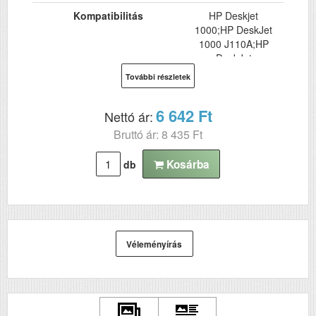
Kompatibilitás
HP Deskjet
1000;HP DeskJet
1000 J110A;HP
DeskJet
1000cxi;HP
További részletek
DeskJet 1010;HP
Deskjet 1050;HP
6 642 Ft
Nettó ár:
Deskjet 1050A;HP
DeskJet 1050se;HP
Bruttó ár: 8 435 Ft
DeskJet 1055;HP
DeskJet 1510;HP
Kosárba
db
Deskjet 2000;HP
DeskJet 2050;HP
DeskJet 2050A;HP
DeskJet 2050S;HP
DeskJet 2054A HP
DeskJet 2514;HP
Véleményírás
DeskJet 2540;HP
DeskJet 2542;HP
DeskJet 2544;HP
Deskjet 2547 e-All-
in-One;HP DeskJet