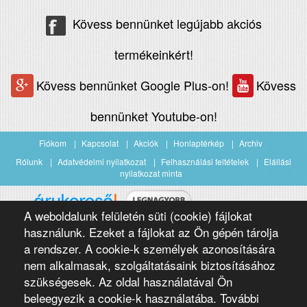
Kövess bennünket legújabb akciós
termékeinkért!
Kövess bennünket Google Plus-on!
Kövess
bennünket Youtube-on!
Fiókom
Kapcsolat
Akciók
Honlaptérkép
Archiv
Rólunk
Adatvédelmi nyilatkozat
Felhasználási feltételek
Elállási
nyilatkozat minta
A weboldalunk felületén süti (cookie) fájlokat
Árukereső.hu
használunk. Ezeket a fájlokat az Ön gépén tárolja
a rendszer. A cookie-k személyek azonosítására
nem alkalmasak, szolgáltatásaink biztosításához
szükségesek. Az oldal használatával Ön
beleegyezik a cookie-k használatába. További