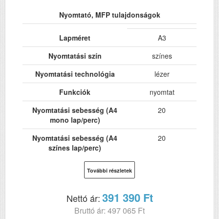
Nyomtató, MFP tulajdonságok
Lapméret
A3
Nyomtatási szín
színes
Nyomtatási technológia
lézer
Funkciók
nyomtat
Nyomtatási sebesség (A4
20
mono lap/perc)
Nyomtatási sebesség (A4
20
színes lap/perc)
Hálózat
Igen
További részletek
Wi-Fi
opció
391 390 Ft
Nettó ár:
USB
Igen
Bruttó ár: 497 065 Ft