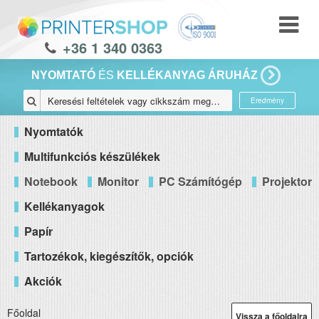
+36 1 340 0363
NYOMTATÓ
ÉS
KELLÉKANYAG ÁRUHÁZ
Eredmény
Nyomtatók
Multifunkciós készülékek
Notebook
Monitor
PC Számítógép
Projektor
Kellékanyagok
Papír
Tartozékok, kiegészítők, opciók
Akciók
Főoldal
Vissza a főoldalra