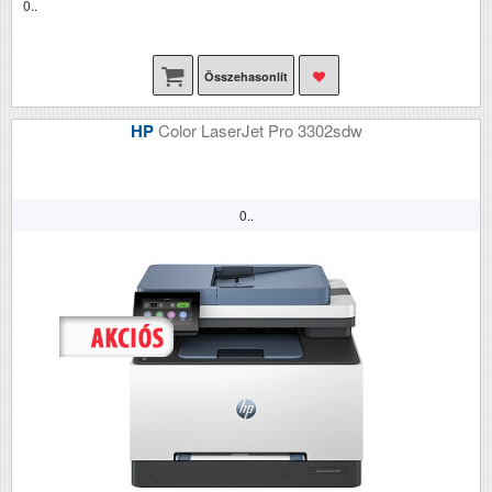
0..
Összehasonlít
HP
Color LaserJet Pro 3302sdw
0..