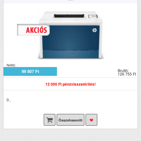
Nettó:
Bruttó:
99 807 Ft
126 755 Ft
12 000 Ft pénzvisszatérítés!
0..
Összehasonlít