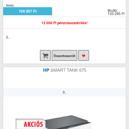
Nettó:
Bruttó:
104 957 Ft
133 295 Ft
12 000 Ft pénzvisszatérítés!
0..
Összehasonlít
HP
SMART TANK 675
0..