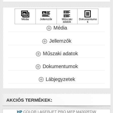
(oldal/hó)
Szkennelés
n
Tömeg (kg)
40.9
Média
Méretek (ma x szé x mé mm)
338x545x599
Jellemzők
Műszaki adatok
Dokumentumok
Lábjegyzetek
AKCIÓS TERMÉKEK:
HP
COLOR LASERJET PRO MFP M4302FDW