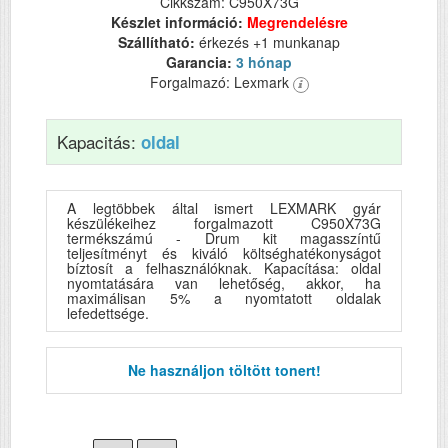
Cikkszám: C950X73G
Készlet információ:
Megrendelésre
Szállítható:
érkezés +1 munkanap
Garancia:
3 hónap
Forgalmazó: Lexmark
Kapacitás:
oldal
A legtöbbek által ismert LEXMARK gyár
készülékeihez forgalmazott C950X73G
termékszámú - Drum kit magasszíntű
teljesítményt és kiváló költséghatékonyságot
bíztosít a felhasználóknak. Kapacítása: oldal
nyomtatására van lehetőség, akkor, ha
maximálisan 5% a nyomtatott oldalak
lefedettsége.
Ne használjon töltött tonert!