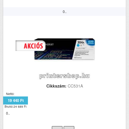
0..
Cikkszám:
CC531A
Nettó:
19 440 Ft
Bruttó:24 689 Ft
0..