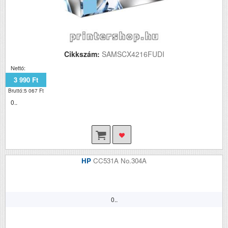
Cikkszám:
SAMSCX4216FUDI
Nettó:
3 990 Ft
Bruttó:5 067 Ft
0..
HP
CC531A No.304A
0..