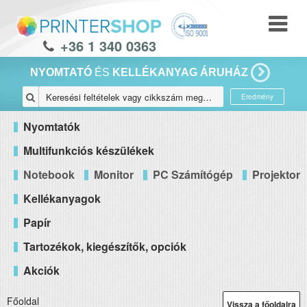
+36 1 340 0363
NYOMTATÓ
ÉS
KELLÉKANYAG ÁRUHÁZ
Eredmény
Nyomtatók
Multifunkciós készülékek
Notebook
Monitor
PC Számítógép
Projektor
Kellékanyagok
Papír
Tartozékok, kiegészítők, opciók
Akciók
Főoldal
Vissza a főoldalra