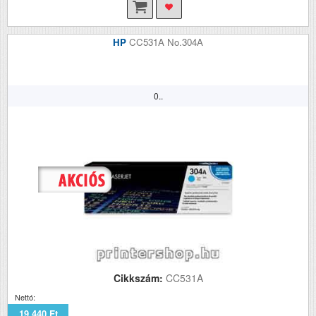
HP
CC531A No.304A
0..
Cikkszám:
CC531A
Nettó:
19 440 Ft