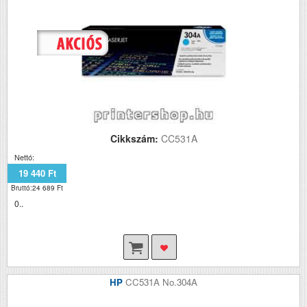
Cikkszám:
CC531A
Nettó:
19 440 Ft
Bruttó:24 689 Ft
0..
HP
CC531A No.304A