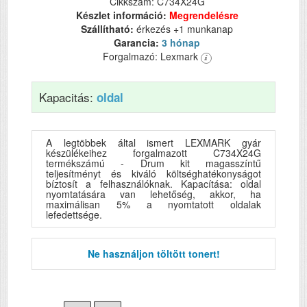
Cikkszám: C734X24G
Készlet információ:
Megrendelésre
Szállítható:
érkezés +1 munkanap
Garancia:
3 hónap
Forgalmazó: Lexmark
Kapacitás:
oldal
A legtöbbek által ismert LEXMARK gyár
készülékeihez forgalmazott C734X24G
termékszámú - Drum kit magasszíntű
teljesítményt és kiváló költséghatékonyságot
bíztosít a felhasználóknak. Kapacítása: oldal
nyomtatására van lehetőség, akkor, ha
maximálisan 5% a nyomtatott oldalak
lefedettsége.
Ne használjon töltött tonert!