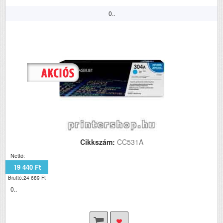
0..
Cikkszám:
CC531A
Nettó:
19 440 Ft
Bruttó:24 689 Ft
0..