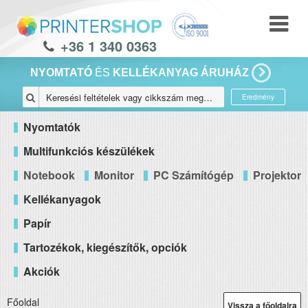
+36 1 340 0363
NYOMTATÓ
ÉS
KELLÉKANYAG ÁRUHÁZ
Eredmény
Nyomtatók
Multifunkciós készülékek
Notebook
Monitor
PC Számítógép
Projektor
Kellékanyagok
Papír
Tartozékok, kiegészítők, opciók
Akciók
Főoldal
Vissza a főoldalra