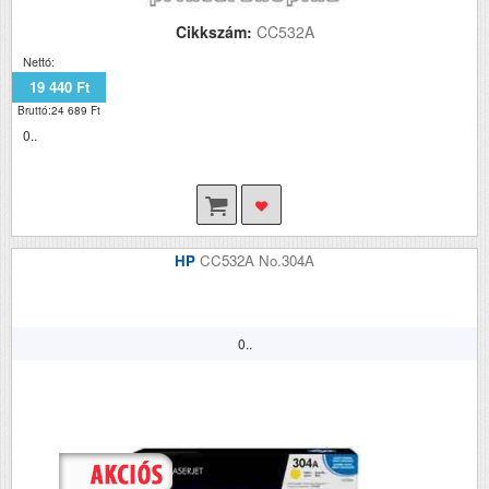
Cikkszám:
CC532A
Nettó:
19 440 Ft
Bruttó:24 689 Ft
0..
HP
CC532A No.304A
0..