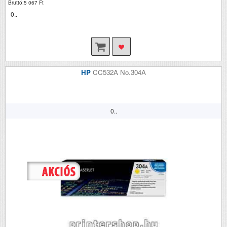
Bruttó:5 067 Ft
0..
HP
CC532A No.304A
0..