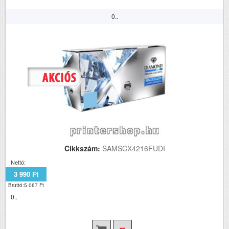
0..
Cikkszám:
SAMSCX4216FUDI
Nettó:
3 990 Ft
Bruttó:5 067 Ft
0..