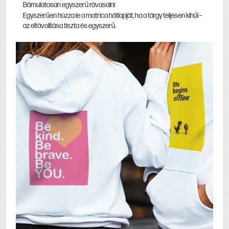
Bámulatosan egyszerű rávasalni
Egyszerűen húzza le a matrica hátlapját, ha a tárgy teljesen kihűl –
az eltávolítása tiszta és egyszerű.