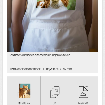
Készítsen kreatív és személyes ruhaprojekteket
HP rávasalható matricák – 12 lap/A4/210 x 297 mm