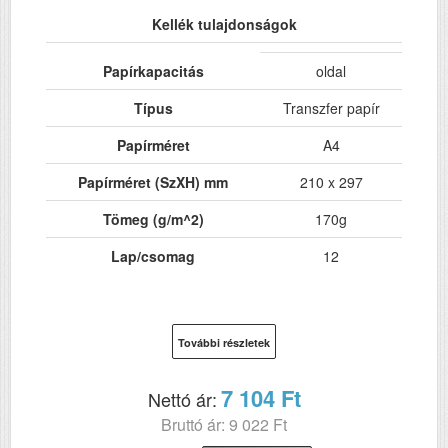
Kellék tulajdonságok
Papírkapacitás
oldal
Típus
Transzfer papír
Papírméret
A4
Papírméret (SzXH) mm
210 x 297
Tömeg (g/m^2)
170g
Lap/csomag
12
További részletek
7 104 Ft
Nettó ár:
Bruttó ár: 9 022 Ft