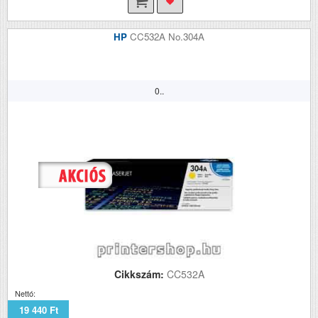
HP
CC532A No.304A
0..
Cikkszám:
CC532A
Nettó:
19 440 Ft