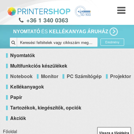
+36 1 340 0363
NYOMTATÓ
ÉS
KELLÉKANYAG ÁRUHÁZ
Eredmény
Nyomtatók
Multifunkciós készülékek
Notebook
Monitor
PC Számítógép
Projektor
Kellékanyagok
Papír
Tartozékok, kiegészítők, opciók
Akciók
Főoldal
Vissza a főoldalra