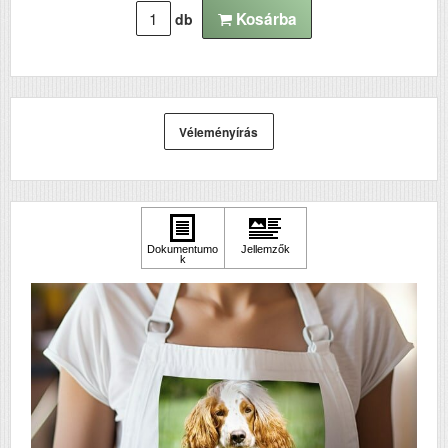
Kosárba
db
Véleményírás