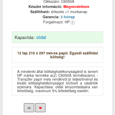
Cikkszám: C6050A
Készlet információ:
Megrendelésre
Szállítható:
érkezés +1 munkanap
Garancia:
3 hónap
Forgalmazó: HP
Kapacitás:
oldal
12 lap 210 x 297 mm-es papír. Egyedi szállítási
költség!
A mindenki által költséghatékonyságáról is ismert
HP márka terméke a(z) C6050A termékszámú -
Transzfer papír mely rendkívül jó teljesítményt és
kiváló költséghatékonyságot bíztosít a vásárlók
számára. Kapacítása: oldal kinyomtatására van
lehetőség, maximum 5% lefedettség esetén.