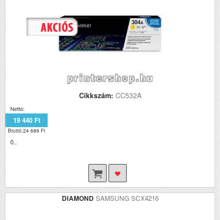
Cikkszám:
CC532A
Nettó:
19 440 Ft
Bruttó:24 689 Ft
0..
DIAMOND
SAMSUNG SCX4216