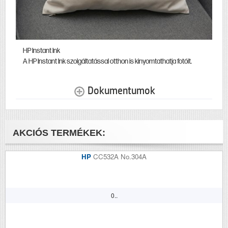
HP Instant Ink
A HP Instant Ink szolgáltatással otthon is kinyomtathatja fotóit.
Dokumentumok
AKCIÓS TERMÉKEK:
HP
CC532A No.304A
0..