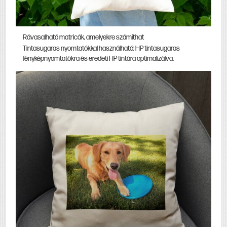
Rávasalható matricák, amelyekre számíthat
Tintasugaras nyomtatókkal használható; HP tintasugaras
fényképnyomtatókra és eredeti HP tintára optimalizálva.