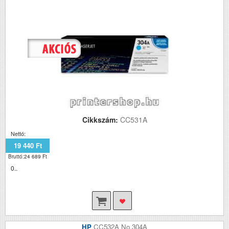
Cikkszám:
CC531A
Nettó:
19 440 Ft
Bruttó:24 689 Ft
0..
HP
CC532A No.304A