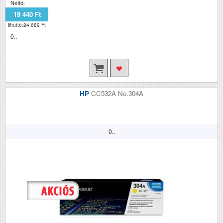
Nettó:
19 440 Ft
Bruttó:24 689 Ft
0..
HP
CC532A No.304A
0..