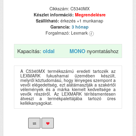
Cikkszám: C5340MX
Készlet információ:
Megrendelésre
Szállítható:
érkezés +1 munkanap
Garancia:
3 hónap
Forgalmazó: Lexmark
Kapacitás:
nyomtatáshoz
oldal
MONO
A C5340MX termékszámú eredeti tartozék az
LEXMARK fukushamai üzemében készült,
melyről köztudomású, hogy lényeges szempont a
vevői elégedettség, ezt alátámasztják a szakértői
vélemények és a márka kiemelt kedveltsége a
vevők részéről. Az LEXMARK térítésmentesen
átveszi a termékpalettájába tartozó üres
kellékanyagokat.