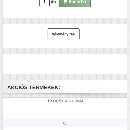
Kosárba
db
Véleményírás
AKCIÓS TERMÉKEK:
HP
CC531A No.304A
0..