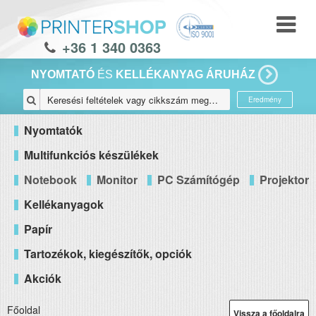
+36 1 340 0363
NYOMTATÓ
ÉS
KELLÉKANYAG ÁRUHÁZ
Eredmény
Nyomtatók
Multifunkciós készülékek
Notebook
Monitor
PC Számítógép
Projektor
Kellékanyagok
Papír
Tartozékok, kiegészítők, opciók
Akciók
Főoldal
Vissza a főoldalra