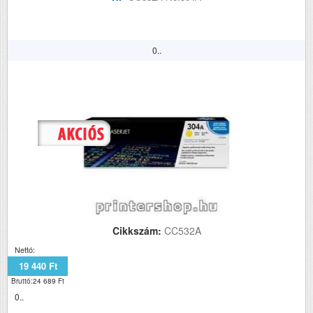
0..
Cikkszám:
CC532A
Nettó:
19 440 Ft
Bruttó:24 689 Ft
0..