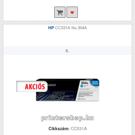
HP
CC531A No.304A
0..
Cikkszám:
CC531A