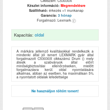
Cikkszám: C53030X
Készlet információ:
Megrendelésre
Szállítható:
érkezés +1 munkanap
Garancia:
3 hónap
Forgalmazó: Lexmark
Kapacitás:
oldal
A márkára jellemző kvalításokkal rendelkezik a
mindenki által jól ismert LEXMARK gyár által
forgalmazott C53030X cikkszámú Drum () mely
átesik a szabványok által előírt
minőségbiztosítási ellenőrzéseken, mielőtt
forgalmazásra kerül. oldal nyomtatására
alkalmas, abban az esetben, ha maximálisan 5%
a nyomtatott oldalak lefedettsége
Ne használjon töltött tonert!