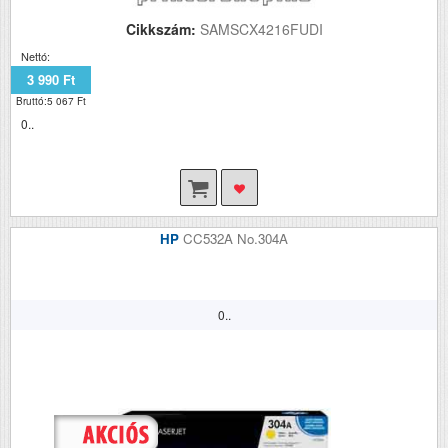
Cikkszám:
SAMSCX4216FUDI
Nettó:
3 990 Ft
Bruttó:5 067 Ft
0..
HP
CC532A No.304A
0..