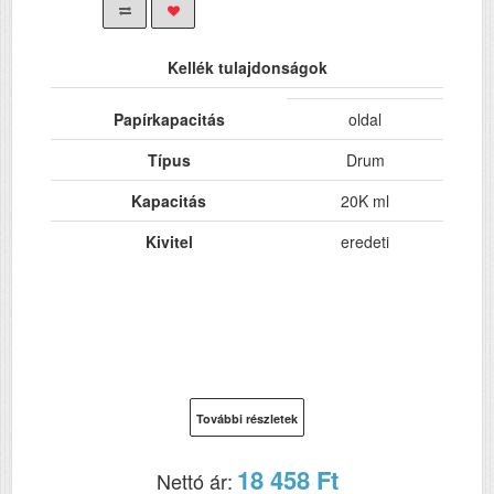
Kellék tulajdonságok
Papírkapacitás
oldal
Típus
Drum
Kapacitás
20K ml
Kivitel
eredeti
További részletek
18 458 Ft
Nettó ár: