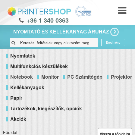
+36 1 340 0363
NYOMTATÓ
ÉS
KELLÉKANYAG ÁRUHÁZ
Eredmény
Nyomtatók
Multifunkciós készülékek
Notebook
Monitor
PC Számítógép
Projektor
Kellékanyagok
Papír
Tartozékok, kiegészítők, opciók
Akciók
Főoldal
Vissza a főoldalra