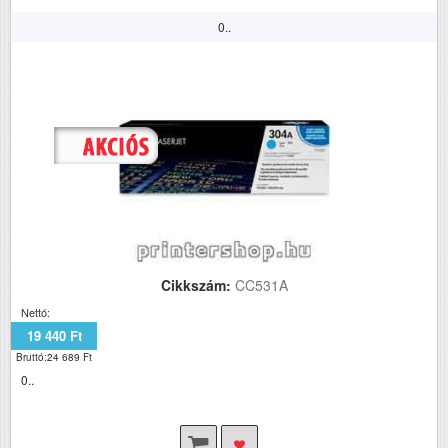
0..
Cikkszám:
CC531A
Nettó:
19 440 Ft
Bruttó:24 689 Ft
0..