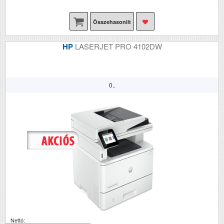
Összehasonlít
HP
LASERJET PRO 4102DW
0..
Nettó: