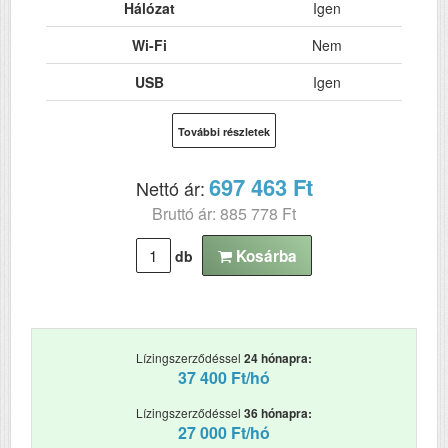
Hálózat
Igen
Wi-Fi
Nem
USB
Igen
Kétoldalas, duplex
Nem
További részletek
nyomtatás
ADF (automatikus
Nem
697 463 Ft
Nettó ár:
lapolvasó)
Bruttó ár: 885 778 Ft
DADF (automatikus
Nem
kétoldalas lapolvasás)
Kosárba
db
Felbontás (dpi)
1200 x 1200
Szkennelés
Nem
Lízingszerződéssel
24 hónapra:
Tömeg (kg)
18.162
37 400 Ft/hó
Méretek (ma x szé x mé
310‎ x 285 x 283
Lízingszerződéssel
36 hónapra:
mm)
27 000 Ft/hó