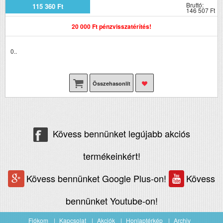
Bruttó:
115 360 Ft
146 507 Ft
20 000 Ft pénzvisszatérítés!
0..
Összehasonlít
Kövess bennünket legújabb akciós
termékeinkért!
Kövess bennünket Google Plus-on!
Kövess
bennünket Youtube-on!
Fiókom
Kapcsolat
Akciók
Honlaptérkép
Archiv