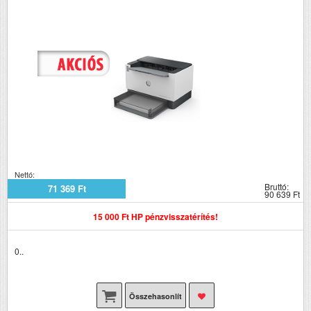
Nettó:
Bruttó:
71 369 Ft
90 639 Ft
15 000 Ft HP pénzvisszatérítés!
0..
Összehasonlít