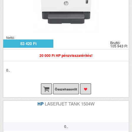
Nettó:
Bruttó:
83 420 Ft
105 943 Ft
20 000 Ft HP pénzvisszatérítés!
0..
Összehasonlít
HP
LASERJET TANK 1504W
0..