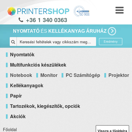
+36 1 340 0363
NYOMTATÓ
ÉS
KELLÉKANYAG ÁRUHÁZ
Eredmény
Nyomtatók
Multifunkciós készülékek
Notebook
Monitor
PC Számítógép
Projektor
Kellékanyagok
Papír
Tartozékok, kiegészítők, opciók
Akciók
Főoldal
Vissza a főoldalra