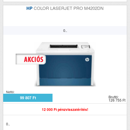
HP
COLOR LASERJET PRO M4202DN
0..
Nettó:
Bruttó:
99 807 Ft
126 755 Ft
12 000 Ft pénzvisszatérítés!
0..