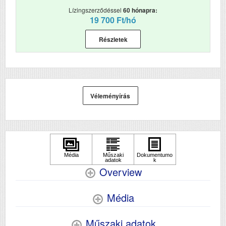
Lízingszerződéssel
60 hónapra:
19 700 Ft/hó
Részletek
Véleményírás
Overview
Média
Műszaki adatok