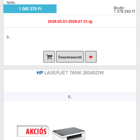
Nettó:
Bruttó:
1 085 270 Ft
1 378 293 Ft
2026.05.01-2026.07.31-ig
0..
Összehasonlít
HP
LASERJET TANK 2604SDW
0..