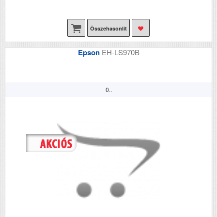
Összehasonlít
Epson
EH-LS970B
0..