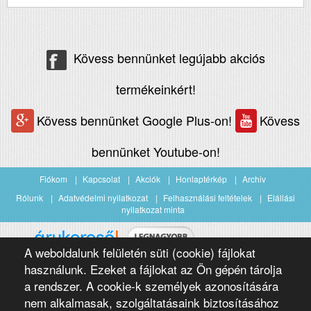
Kövess bennünket legújabb akciós
termékeinkért!
Kövess bennünket Google Plus-on!
Kövess
bennünket Youtube-on!
Fiókom
Kapcsolat
Akciók
Honlaptérkép
Archiv
Rólunk
Adatvédelmi nyilatkozat
Felhasználási feltételek
Elállási
nyilatkozat minta
A weboldalunk felületén süti (cookie) fájlokat
Árukereső.hu
használunk. Ezeket a fájlokat az Ön gépén tárolja
a rendszer. A cookie-k személyek azonosítására
nem alkalmasak, szolgáltatásaink biztosításához