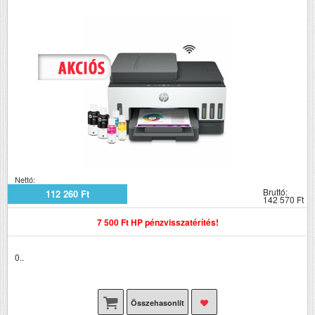
Nettó:
Bruttó:
112 260 Ft
142 570 Ft
7 500 Ft HP pénzvisszatérítés!
0..
Összehasonlít