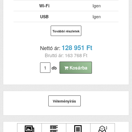
Wi-Fi
Igen
USB
Igen
Kétoldalas, duplex
Nem
További részletek
nyomtatás
ADF (automatikus
Nem
128 951 Ft
Nettó ár:
lapolvasó)
Bruttó ár: 163 768 Ft
DADF (automatikus
Nem
kétoldalas lapolvasás)
Kosárba
db
Szkennelés
Nem
Tömeg (kg)
0.5
Méretek (ma x szé x mé mm)
105 x 153 x 67
Véleményírás