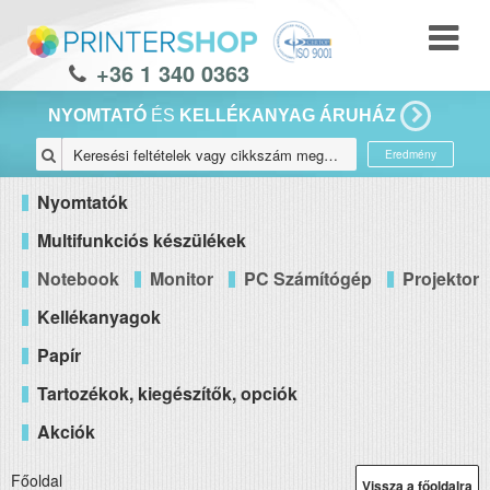
+36 1 340 0363
NYOMTATÓ
ÉS
KELLÉKANYAG ÁRUHÁZ
Eredmény
Nyomtatók
Multifunkciós készülékek
Notebook
Monitor
PC Számítógép
Projektor
Kellékanyagok
Papír
Tartozékok, kiegészítők, opciók
Akciók
Főoldal
Vissza a főoldalra