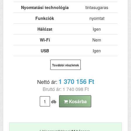
Nyomtatási technológia
tintasugaras
Funkciók
nyomtat
Hálózat
Igen
Wi-Fi
Nem
USB
Igen
Kétoldalas, duplex
Nem
További részletek
nyomtatás
Felbontás (dpi)
1200x1200
1 370 156 Ft
Nettó ár:
Bruttó ár: 1 740 098 Ft
Szkennelés
Nem
Tömeg (kg)
26
Kosárba
db
Méretek (ma x szé x mé mm)
326x444x515