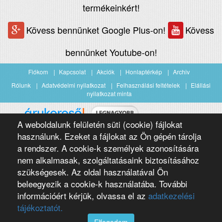
termékeinkért!
Kövess bennünket Google Plus-on!
Kövess
bennünket Youtube-on!
Fiókom
Kapcsolat
Akciók
Honlaptérkép
Archiv
Rólunk
Adatvédelmi nyilatkozat
Felhasználási feltételek
Elállási
nyilatkozat minta
A weboldalunk felületén süti (cookie) fájlokat
Árukereső.hu
használunk. Ezeket a fájlokat az Ön gépén tárolja
a rendszer. A cookie-k személyek azonosítására
nem alkalmasak, szolgáltatásaink biztosításához
szükségesek. Az oldal használatával Ön
beleegyezik a cookie-k használatába. További
információért kérjük, olvassa el az
adatkezelési
Copyright 2016 Négypólus Kft
Webdesign by loomify developer team
tájékoztatót.