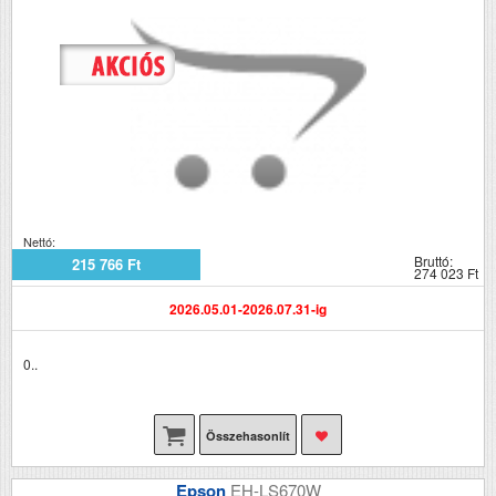
Nettó:
Bruttó:
215 766 Ft
274 023 Ft
2026.05.01-2026.07.31-ig
0..
Összehasonlít
Epson
EH-LS670W