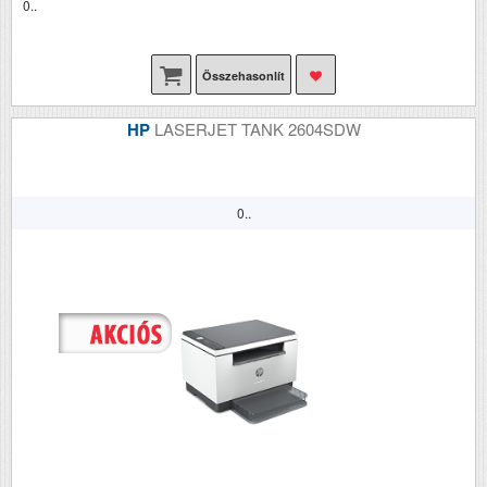
0..
Összehasonlít
HP
LASERJET TANK 2604SDW
0..