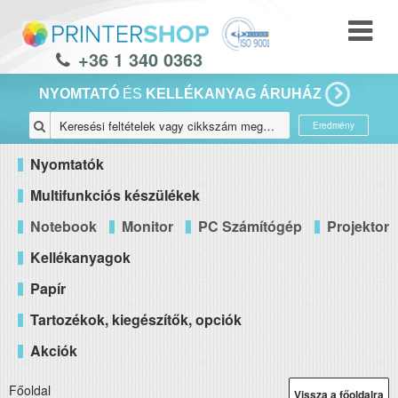
+36 1 340 0363
NYOMTATÓ
ÉS
KELLÉKANYAG ÁRUHÁZ
Eredmény
Nyomtatók
Multifunkciós készülékek
Notebook
Monitor
PC Számítógép
Projektor
Kellékanyagok
Papír
Tartozékok, kiegészítők, opciók
Akciók
Főoldal
Vissza a főoldalra