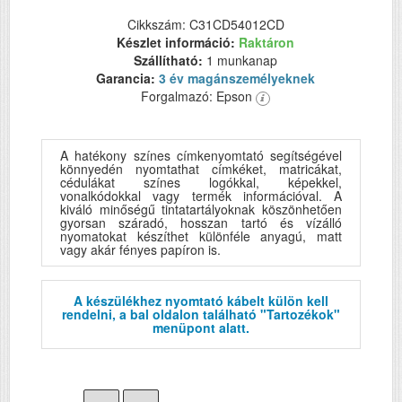
Cikkszám: C31CD54012CD
Készlet információ:
Raktáron
Szállítható:
1 munkanap
Garancia:
3 év magánszemélyeknek
Forgalmazó: Epson
A hatékony színes címkenyomtató segítségével
könnyedén nyomtathat címkéket, matricákat,
cédulákat színes logókkal, képekkel,
vonalkódokkal vagy termék információval. A
kiváló minőségű tintatartályoknak köszönhetően
gyorsan száradó, hosszan tartó és vízálló
nyomatokat készíthet különféle anyagú, matt
vagy akár fényes papíron is.
A készülékhez nyomtató kábelt külön kell
rendelni, a bal oldalon található "Tartozékok"
menüpont alatt.