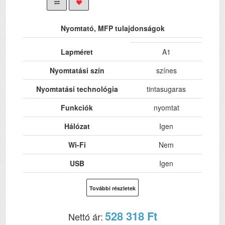
Nyomtató, MFP tulajdonságok
Lapméret
A1
Nyomtatási szín
színes
Nyomtatási technológia
tintasugaras
Funkciók
nyomtat
Hálózat
Igen
Wi-Fi
Nem
USB
Igen
Kétoldalas, duplex
Nem
További részletek
nyomtatás
Felbontás (dpi)
720 x 360
528 318 Ft
Nettó ár: