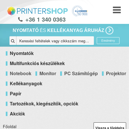
+36 1 340 0363
NYOMTATÓ
ÉS
KELLÉKANYAG ÁRUHÁZ
Eredmény
Nyomtatók
Multifunkciós készülékek
Notebook
Monitor
PC Számítógép
Projektor
Kellékanyagok
Papír
Tartozékok, kiegészítők, opciók
Akciók
Főoldal
Vissza a főoldalra