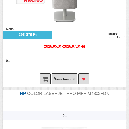
Nettó:
Bruttó:
396 076 Ft
503 017 Ft
2026.05.01-2026.07.31-ig
0..
Összehasonlít
HP
COLOR LASERJET PRO MFP M4302FDN
0..