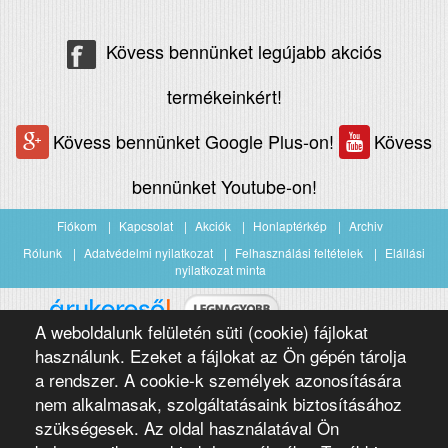
Kövess bennünket legújabb akciós
termékeinkért!
Kövess bennünket Google Plus-on!
Kövess
bennünket Youtube-on!
Fiókom
Kapcsolat
Akciók
Honlaptérkép
Archiv
Rólunk
Adatvédelmi nyilatkozat
Felhasználási feltételek
Elállási
nyilatkozat minta
A weboldalunk felületén süti (cookie) fájlokat
Árukereső.hu
használunk. Ezeket a fájlokat az Ön gépén tárolja
a rendszer. A cookie-k személyek azonosítására
nem alkalmasak, szolgáltatásaink biztosításához
szükségesek. Az oldal használatával Ön