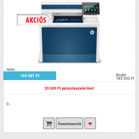
Nettó:
Bruttó:
144 097 Ft
183 003 Ft
20 000 Ft pénzvisszatérítés!
0..
Összehasonlít