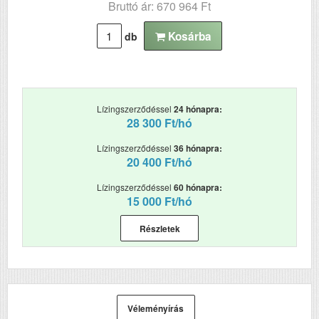
Bruttó ár: 670 964 Ft
Tömeg (kg)
12.58
Méretek (ma x szé x mé mm)
261 x 310 x 283
Kosárba
db
Lízingszerződéssel
24 hónapra:
28 300 Ft/hó
Lízingszerződéssel
36 hónapra:
20 400 Ft/hó
Lízingszerződéssel
60 hónapra:
15 000 Ft/hó
Részletek
Véleményírás