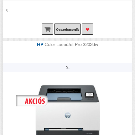
0..
Összehasonlít
HP
Color LaserJet Pro 3202dw
0..