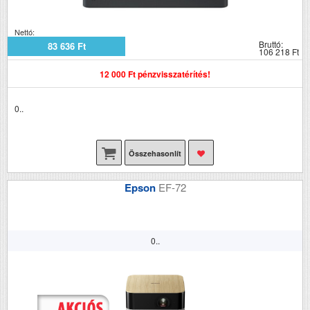
Nettó:
Bruttó:
83 636 Ft
106 218 Ft
12 000 Ft pénzvisszatérítés!
0..
Összehasonlít
Epson
EF-72
0..