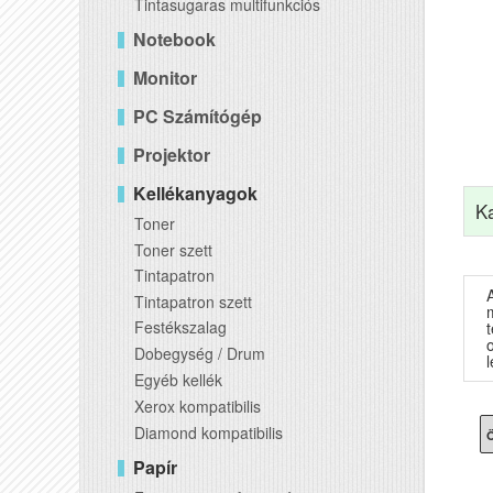
Tintasugaras multifunkciós
Notebook
Monitor
PC Számítógép
Projektor
Kellékanyagok
K
Toner
Toner szett
Tintapatron
Tintapatron szett
Festékszalag
t
Dobegység / Drum
Egyéb kellék
Xerox kompatibilis
Diamond kompatibilis
Ö
Papír