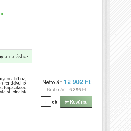
ron
yomtatáshoz
yomtatóihoz,
12 902 Ft
Nettó ár:
n rendkívül jó
a. Kapacítása:
Bruttó ár: 16 386 Ft
tatott oldalak
Kosárba
db