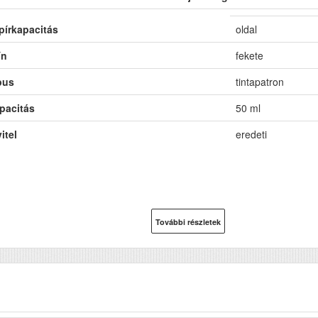
pírkapacitás
oldal
ín
fekete
pus
tintapatron
pacitás
50 ml
itel
eredeti
További részletek