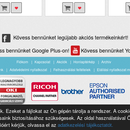
Kövess bennünket legújabb akciós termékeinkért!
ss bennünket Google Plus-on!
Kövess bennünket Yo
Fiókom
Kapcsolat
Akciók
Honlaptérkép
Archiv
nk
Adatvédelmi nyilatkozat
Felhasználási feltételek
Elállási nyilatkozat m
nk. Ezeket a fájlokat az Ön gépén tárolja a rendszer. A cooki
aink biztosításához szükségesek. Az oldal használatával 
ióért kérjük, olvassa el az
adatkezelési tájékoztatót.