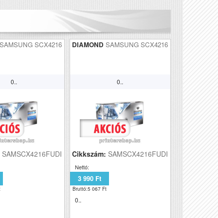
SAMSUNG SCX4216
DIAMOND
SAMSUNG SCX4216
0..
0..
:
SAMSCX4216FUDI
Cikkszám:
SAMSCX4216FUDI
Nettó:
3 990 Ft
t
Bruttó:5 067 Ft
0..