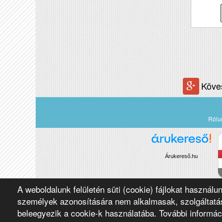
Köve
Rólu
Árukereső.hu
A weboldalunk felületén süti (cookie) fájlokat használu
Copyright 2016 Négypólus Kft
személyek azonosítására nem alkalmasak, szolgáltatás
beleegyezik a cookie-k használatába. További informác