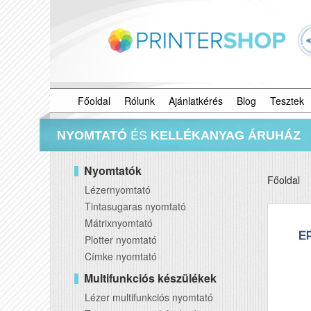
Főoldal
Rólunk
Ajánlatkérés
Blog
Tesztek
NYOMTATÓ
ÉS
KELLÉKANYAG ÁRUHÁZ
Nyomtatók
Főoldal
Lézernyomtató
Tintasugaras nyomtató
Mátrixnyomtató
Plotter nyomtató
Címke nyomtató
Multifunkciós készülékek
Lézer multifunkciós nyomtató