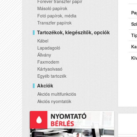
Forever transzfer papír
Másoló papírok
Pa
Fotó papírok, média
Transzfer papírok
Sz
Tartozékok, kiegészítők, opciók
Tí
Kábel
Ka
Lapadagoló
Állvány
Kiv
Faxmodem
Kártyaolvasó
Egyéb tartozék
Akciók
Akciós multifunkciós
Akciós nyomtatók