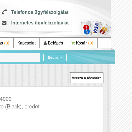
Telefonos ügyfélszolgálat
Internetes ügyfélszolgálat
ás
(0)
Kapcsolat
Belépés
Kosár
(0)
Eredmény
Vissza a főoldalra
4000
te (Black), eredeti