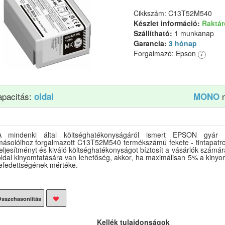
Cikkszám: C13T52M540
Készlet információ:
Raktá
Szállítható:
1 munkanap
Garancia:
3 hónap
Forgalmazó: Epson
apacitás:
n
oldal
MONO
A mindenki által költséghatékonyságáról ismert EPSON gyár n
másolóihoz forgalmazott C13T52M540 termékszámú fekete - tintapatro
eljesítményt és kiváló költséghatékonyságot bíztosít a vásárlók számár
oldal kinyomtatására van lehetőség, akkor, ha maximálisan 5% a kinyom
lefedettségének mértéke.
sszehasonlítás
Kellék tulajdonságok