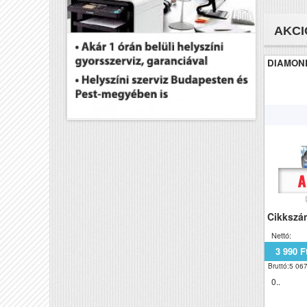
AKCI
DIAMO
Cikkszá
Nettó:
3 990 F
Bruttó:5 067
0..