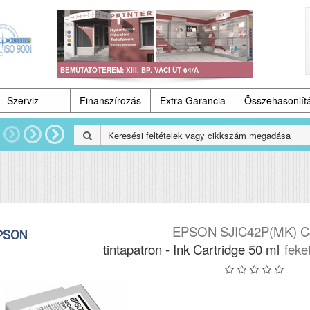
BEMUTATÓTEREM: XIII. BP. VÁCI ÚT 64/A
Szerviz
Finanszírozás
Extra Garancia
Összehasonlít
EPSON SJIC42P(MK) C
tintapatron - Ink Cartridge 50 ml
feke