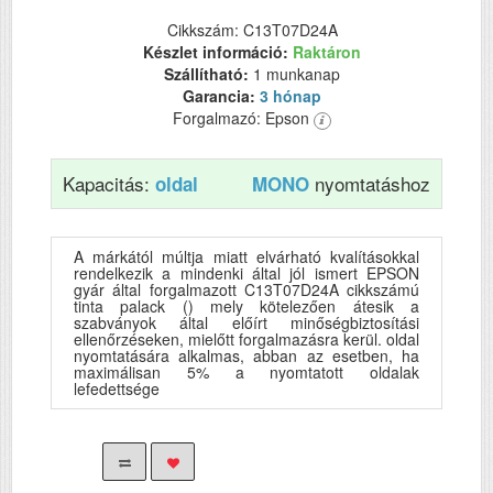
Cikkszám: C13T07D24A
Készlet információ:
Raktáron
Szállítható:
1 munkanap
Garancia:
3 hónap
Forgalmazó: Epson
Kapacitás:
nyomtatáshoz
oldal
MONO
A márkától múltja miatt elvárható kvalításokkal
rendelkezik a mindenki által jól ismert EPSON
gyár által forgalmazott C13T07D24A cikkszámú
tinta palack () mely kötelezően átesik a
szabványok által előírt minőségbiztosítási
ellenőrzéseken, mielőtt forgalmazásra kerül. oldal
nyomtatására alkalmas, abban az esetben, ha
maximálisan 5% a nyomtatott oldalak
lefedettsége