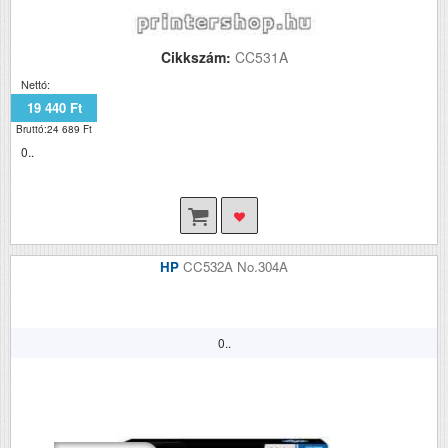
Cikkszám:
CC531A
Nettó:
19 440 Ft
Bruttó:24 689 Ft
0..
HP
CC532A No.304A
0..