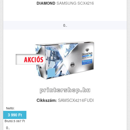
DIAMOND
SAMSUNG SCX4216
0..
Cikkszám:
SAMSCX4216FUDI
Nettó:
3 990 Ft
Bruttó:5 067 Ft
0..