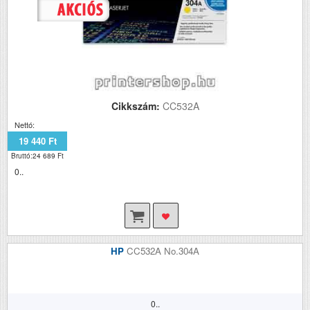
Cikkszám:
CC532A
Nettó:
19 440 Ft
Bruttó:24 689 Ft
0..
HP
CC532A No.304A
0..