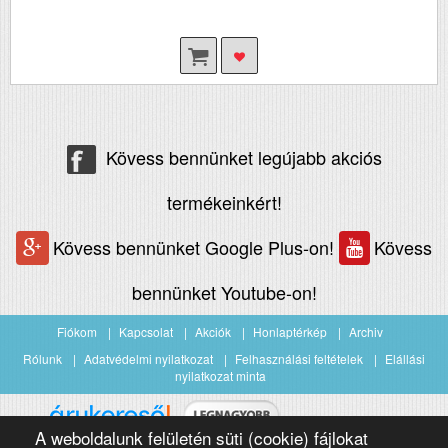
Kövess bennünket legújabb akciós
termékeinkért!
Kövess bennünket Google Plus-on!
Kövess
bennünket Youtube-on!
Fiókom
Kapcsolat
Akciók
Honlaptérkép
Archiv
Rólunk
Adatvédelmi nyilatkozat
Felhasználási feltételek
Elállási
nyilatkozat minta
A weboldalunk felületén süti (cookie) fájlokat