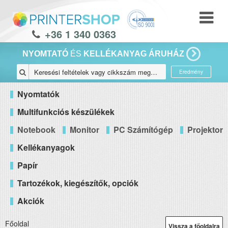
+36 1 340 0363
NYOMTATÓ
ÉS
KELLÉKANYAG ÁRUHÁZ
Eredmény
Nyomtatók
Multifunkciós készülékek
Notebook
Monitor
PC Számítógép
Projektor
Kellékanyagok
Papír
Tartozékok, kiegészítők, opciók
Akciók
Főoldal
Vissza a főoldalra