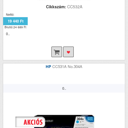
Cikkszám:
CC532A
Nettó:
19 440 Ft
Bruttó:24 689 Ft
0..
HP
CC531A No.304A
0..