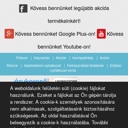
Kövess bennünket legújabb akciós
termékeinkért!
Kövess bennünket Google Plus-on!
Kövess
bennünket Youtube-on!
Fiókom
Kapcsolat
Akciók
Honlaptérkép
Archiv
Rólunk
Adatvédelmi nyilatkozat
Felhasználási feltételek
Elállási
nyilatkozat minta
A weboldalunk felületén süti (cookie) fájlokat
Árukereső.hu
használunk. Ezeket a fájlokat az Ön gépén tárolja
a rendszer. A cookie-k személyek azonosítására
nem alkalmasak, szolgáltatásaink biztosításához
szükségesek. Az oldal használatával Ön
beleegyezik a cookie-k használatába. További