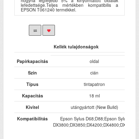
hogyha legfeljebb 5% a kinyomtatott oldalak
lefedettsége.Teljes mértékben kompatibilis a
EPSON T061240 termékkel.
Kellék tulajdonságok
Papírkapacitás
oldal
Szín
cián
Típus
tintapatron
Kapacitás
18 ml
Kivitel
utángyártott (New Build)
Kompatibilitás
Epson Sylus D68;D88;Epson Sylus
DX3800;DX3850;DX4200;DX4800;DX4850