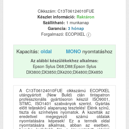
Cikkszám: C13T06124010FUE
Készlet információ:
Raktáron
Szállítható:
1 munkanap
Garancia:
3 hónap
Forgalmazó: ECOPIXEL
Kapacitás:
nyomtatáshoz
oldal
MONO
Az alábbi készülékekhez alkalmas:
Epson Sylus D68;D88;Epson Sylus
DX3800;DX3850;DX4200;DX4800;DX4850
A C13T06124010FUE cikkszámú ECOPIXEL
utángyártott (New Build) cián tintapatron
professzionális gyártósoron készül ISO9001,
STMC, ISO1401 szabványok szerint. Gyártás
előtt teljeskörű alapanyag tesztelés! Élénk színű,
tiszta és színhelyes nyomatok. A kazetták az
eredetivel megegyező számú oldalak
nyomtatására képesek! Ez a termék oldal
nyomtatására alkalmas, abban az esetben,