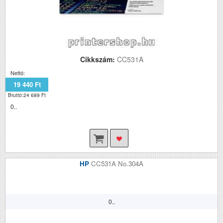
Cikkszám:
CC531A
Nettó:
19 440 Ft
Bruttó:24 689 Ft
0..
HP
CC531A No.304A
0..