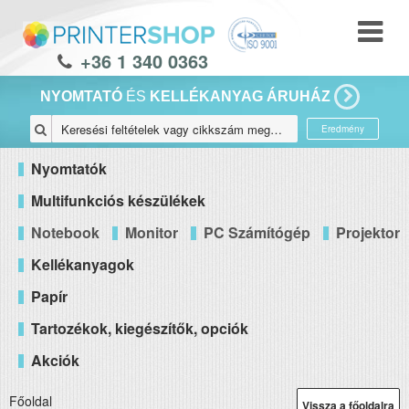
+36 1 340 0363
NYOMTATÓ
ÉS
KELLÉKANYAG ÁRUHÁZ
Eredmény
Nyomtatók
Multifunkciós készülékek
Notebook
Monitor
PC Számítógép
Projektor
Kellékanyagok
Papír
Tartozékok, kiegészítők, opciók
Akciók
Főoldal
Vissza a főoldalra