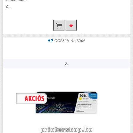
0..
HP
CC532A No.304A
0..