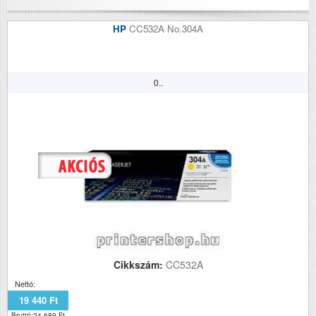
HP
CC532A No.304A
0..
Cikkszám:
CC532A
Nettó:
19 440 Ft
Bruttó:24 689 Ft