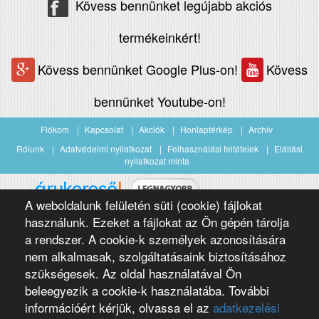
Kövess bennünket legújabb akciós
termékeinkért!
Kövess bennünket Google Plus-on!
Kövess
bennünket Youtube-on!
Fiókom
Kapcsolat
Akciók
Honlaptérkép
Archiv
Rólunk
Adatvédelmi nyilatkozat
Felhasználási feltételek
Elállási
nyilatkozat minta
A weboldalunk felületén süti (cookie) fájlokat
Árukereső.hu
használunk. Ezeket a fájlokat az Ön gépén tárolja
a rendszer. A cookie-k személyek azonosítására
nem alkalmasak, szolgáltatásaink biztosításához
szükségesek. Az oldal használatával Ön
beleegyezik a cookie-k használatába. További
információért kérjük, olvassa el az
adatkezelési
Copyright 2016 Négypólus Kft
Webdesign by loomify developer team