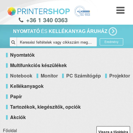
+36 1 340 0363
NYOMTATÓ
ÉS
KELLÉKANYAG ÁRUHÁZ
Eredmény
Nyomtatók
Multifunkciós készülékek
Notebook
Monitor
PC Számítógép
Projektor
Kellékanyagok
Papír
Tartozékok, kiegészítők, opciók
Akciók
Főoldal
Vissza a főoldalra