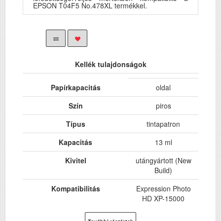
EPSON T04F5 No.478XL termékkel.
Kellék tulajdonságok
Papírkapacitás
oldal
Szín
piros
Típus
tintapatron
Kapacitás
13 ml
Kivitel
utángyártott (New
Build)
Kompatibilitás
Expression Photo
HD XP-15000