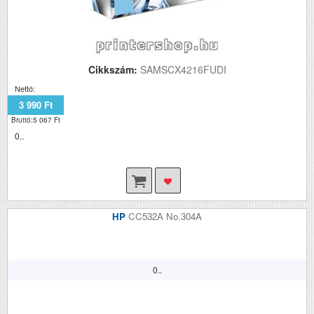
Cikkszám:
SAMSCX4216FUDI
Nettó:
3 990 Ft
Bruttó:5 067 Ft
0..
HP
CC532A No.304A
0..