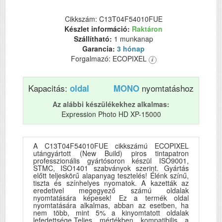
Cikkszám: C13T04F54010FUE
Készlet információ:
Raktáron
Szállítható:
1 munkanap
Garancia:
3 hónap
Forgalmazó: ECOPIXEL
Kapacitás:
nyomtatáshoz
oldal
MONO
Az alábbi készülékekhez alkalmas:
Expression Photo HD XP-15000
A C13T04F54010FUE cikkszámú ECOPIXEL
utángyártott (New Build) piros tintapatron
professzionális gyártósoron készül ISO9001,
STMC, ISO1401 szabványok szerint. Gyártás
előtt teljeskörű alapanyag tesztelés! Élénk színű,
tiszta és színhelyes nyomatok. A kazetták az
eredetivel megegyező számú oldalak
nyomtatására képesek! Ez a termék oldal
nyomtatására alkalmas, abban az esetben, ha
nem több, mint 5% a kinyomtatott oldalak
lefedettsége.Teljes mértékben kompatibilis a