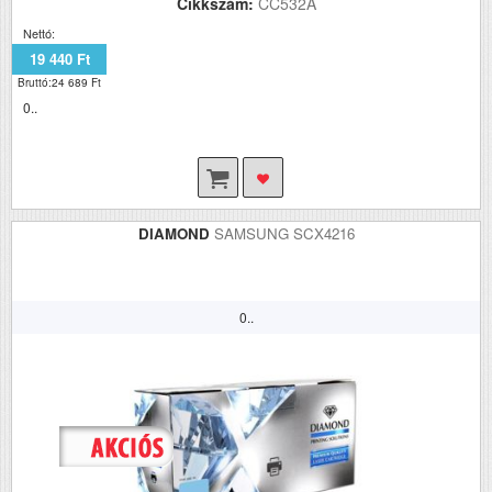
Cikkszám:
CC532A
Nettó:
19 440 Ft
Bruttó:24 689 Ft
0..
DIAMOND
SAMSUNG SCX4216
0..