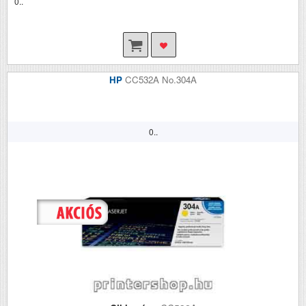
0..
HP
CC532A No.304A
0..