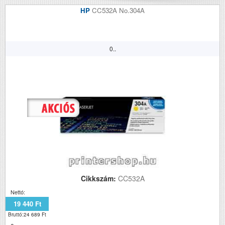
HP
CC532A No.304A
0..
Cikkszám:
CC532A
Nettó:
19 440 Ft
Bruttó:24 689 Ft