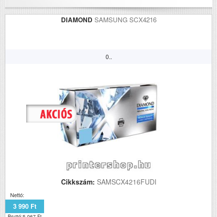
DIAMOND
SAMSUNG SCX4216
0..
Cikkszám:
SAMSCX4216FUDI
Nettó:
3 990 Ft
Bruttó:5 067 Ft