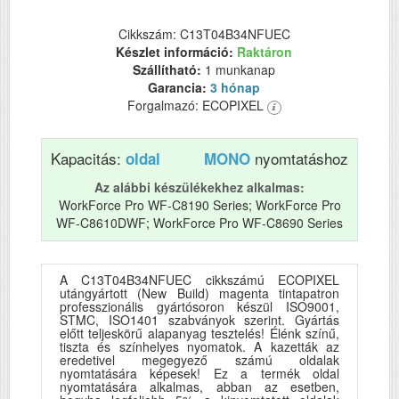
Cikkszám: C13T04B34NFUEC
Készlet információ:
Raktáron
Szállítható:
1 munkanap
Garancia:
3 hónap
Forgalmazó: ECOPIXEL
Kapacitás:
nyomtatáshoz
oldal
MONO
Az alábbi készülékekhez alkalmas:
WorkForce Pro WF-C8190 Series; WorkForce Pro
WF-C8610DWF; WorkForce Pro WF-C8690 Series
A C13T04B34NFUEC cikkszámú ECOPIXEL
utángyártott (New Build) magenta tintapatron
professzionális gyártósoron készül ISO9001,
STMC, ISO1401 szabványok szerint. Gyártás
előtt teljeskörű alapanyag tesztelés! Élénk színű,
tiszta és színhelyes nyomatok. A kazetták az
eredetivel megegyező számú oldalak
nyomtatására képesek! Ez a termék oldal
nyomtatására alkalmas, abban az esetben,