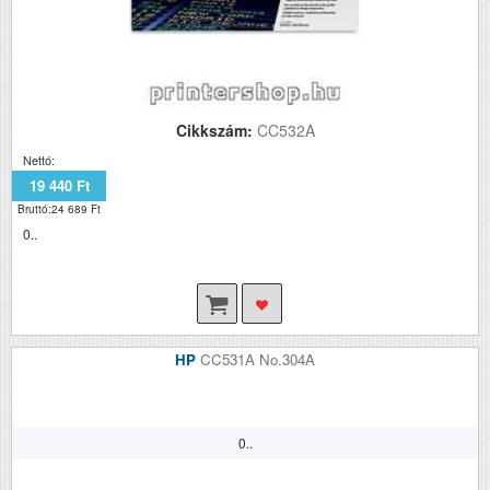
Cikkszám:
CC532A
Nettó:
19 440 Ft
Bruttó:24 689 Ft
0..
HP
CC531A No.304A
0..