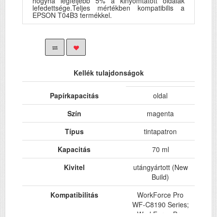
hogyha legfeljebb 5% a kinyomtatott oldalak
lefedettsége.Teljes mértékben kompatibilis a
EPSON T04B3 termékkel.
Kellék tulajdonságok
Papírkapacitás
oldal
Szín
magenta
Típus
tintapatron
Kapacitás
70 ml
Kivitel
utángyártott (New
Build)
Kompatibilitás
WorkForce Pro
WF-C8190 Series;
WorkForce Pro