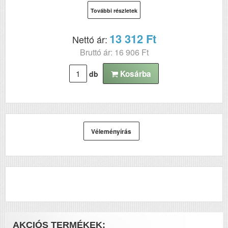
WF-C8610DWF;
További részletek
WorkForce Pro
WF-C8690 Series
13 312 Ft
Nettó ár:
Bruttó ár: 16 906 Ft
Kosárba
db
Véleményírás
AKCIÓS TERMÉKEK: