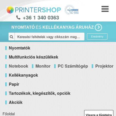
+36 1 340 0363
NYOMTATÓ
ÉS
KELLÉKANYAG ÁRUHÁZ
Eredmény
Nyomtatók
Multifunkciós készülékek
Notebook
Monitor
PC Számítógép
Projektor
Kellékanyagok
Papír
Tartozékok, kiegészítők, opciók
Akciók
Főoldal
Vissza a főoldalra