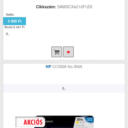
Cikkszám:
SAMSCX4216FUDI
Nettó:
3 990 Ft
Bruttó:5 067 Ft
0..
HP
CC532A No.304A
0..