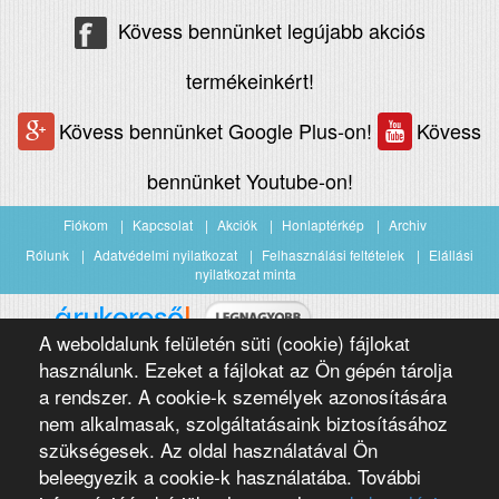
Kövess bennünket legújabb akciós
termékeinkért!
Kövess bennünket Google Plus-on!
Kövess
bennünket Youtube-on!
Fiókom
Kapcsolat
Akciók
Honlaptérkép
Archiv
Rólunk
Adatvédelmi nyilatkozat
Felhasználási feltételek
Elállási
nyilatkozat minta
A weboldalunk felületén süti (cookie) fájlokat
Árukereső.hu
használunk. Ezeket a fájlokat az Ön gépén tárolja
a rendszer. A cookie-k személyek azonosítására
nem alkalmasak, szolgáltatásaink biztosításához
szükségesek. Az oldal használatával Ön
beleegyezik a cookie-k használatába. További