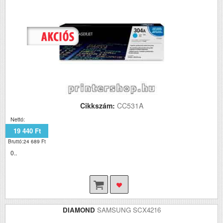
Cikkszám:
CC531A
Nettó:
19 440 Ft
Bruttó:24 689 Ft
0..
DIAMOND
SAMSUNG SCX4216