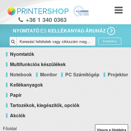
+36 1 340 0363
NYOMTATÓ
ÉS
KELLÉKANYAG ÁRUHÁZ
Eredmény
Nyomtatók
Multifunkciós készülékek
Notebook
Monitor
PC Számítógép
Projektor
Kellékanyagok
Papír
Tartozékok, kiegészítők, opciók
Akciók
Főoldal
Vissza a főoldalra