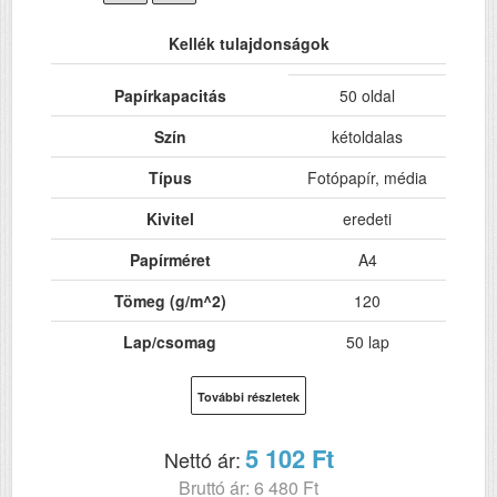
Kellék tulajdonságok
Papírkapacitás
50 oldal
Szín
kétoldalas
Típus
Fotópapír, média
Kivitel
eredeti
Papírméret
A4
Tömeg (g/m^2)
120
Lap/csomag
50 lap
További részletek
5 102 Ft
Nettó ár:
Bruttó ár: 6 480 Ft