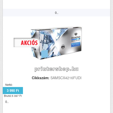
0..
Cikkszám:
SAMSCX4216FUDI
Nettó:
3 990 Ft
Bruttó:5 067 Ft
0..