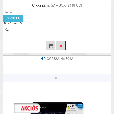
Cikkszám:
SAMSCX4216FUDI
Nettó:
3 990 Ft
Bruttó:5 067 Ft
0..
HP
CC532A No.304A
0..