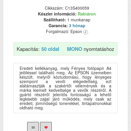
Cikkszám: C13S400059
Készlet információ:
Raktáron
Szállítható:
1 munkanap
Garancia:
3 hónap
Forgalmazó: Epson
Kapacitás:
nyomtatáshoz
50 oldal
MONO
Eredeti kellékanyag, mely Fényes fotópapír A4
jelöléssel található meg. Az EPSON üzemeiben
készült, melyről köztudomású, hogy lényeges
szempont a vevői elégedettség, ezt
alátámasztják a szakértői vélemények és a
márka kiemelt kedveltsége a vevők részéről. A
gyártó részéről jelentős fontosságú a lehető
legkisebb zajjal járó működés, mely csak az
eredeti, jómínőségű tonerekkel, tintapatronokkal
oldható meg.