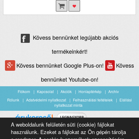
Kövess bennünket legújabb akciós
termékeinkért!
Kövess bennünket Google Plus-on!
Kövess
bennünket Youtube-on!
Fiókom
Kapcsolat
Akciók
Honlaptérkép
Archiv
Rólunk
Adatvédelmi nyilatkozat
Felhasználási feltételek
Elállási
nyilatkozat minta
A weboldalunk felületén süti (cookie) fájlokat
Árukereső.hu
használunk. Ezeket a fájlokat az Ön gépén tárolja