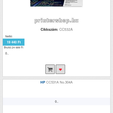
Cikkszám:
CC532A
Nettó:
19 440 Ft
Bruttó:24 689 Ft
0..
HP
CC531A No.304A
0..