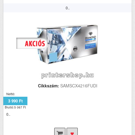
0..
Cikkszám:
SAMSCX4216FUDI
Nettó:
3 990 Ft
Bruttó:5 067 Ft
0..