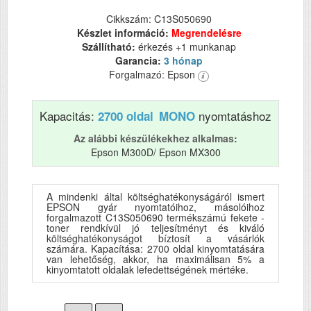
Cikkszám: C13S050690
Készlet információ:
Megrendelésre
Szállítható:
érkezés +1 munkanap
Garancia:
3 hónap
Forgalmazó: Epson
Kapacitás:
nyomtatáshoz
2700 oldal
MONO
Az alábbi készülékekhez alkalmas:
Epson M300D/ Epson MX300
A mindenki által költséghatékonyságáról ismert
EPSON gyár nyomtatóihoz, másolóihoz
forgalmazott C13S050690 termékszámú fekete -
toner rendkívül jó teljesítményt és kiváló
költséghatékonyságot bíztosít a vásárlók
számára. Kapacítása: 2700 oldal kinyomtatására
van lehetőség, akkor, ha maximálisan 5% a
kinyomtatott oldalak lefedettségének mértéke.