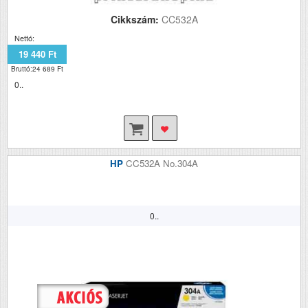
Cikkszám:
CC532A
Nettó:
19 440 Ft
Bruttó:24 689 Ft
0..
HP
CC532A No.304A
0..