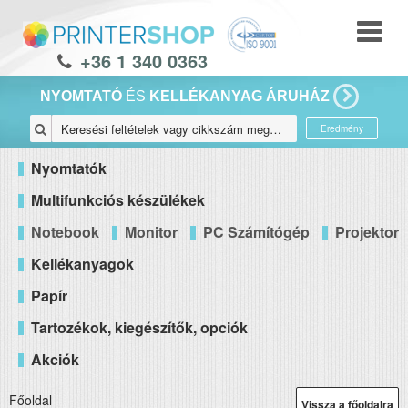
+36 1 340 0363
NYOMTATÓ
ÉS
KELLÉKANYAG ÁRUHÁZ
Eredmény
Nyomtatók
Multifunkciós készülékek
Notebook
Monitor
PC Számítógép
Projektor
Kellékanyagok
Papír
Tartozékok, kiegészítők, opciók
Akciók
Főoldal
Vissza a főoldalra