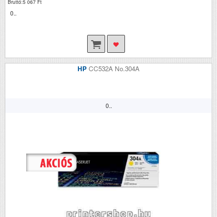
Bruttó:5 067 Ft
0..
HP
CC532A No.304A
0..