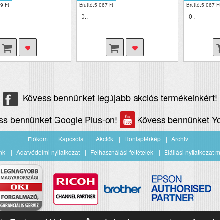
9 Ft
Bruttó:5 067 Ft
Bruttó:5 067 F
0..
0..
Kövess bennünket legújabb akciós termékeinkért!
ss bennünket Google Plus-on!
Kövess bennünket Yo
Fiókom
Kapcsolat
Akciók
Honlaptérkép
Archiv
nk
Adatvédelmi nyilatkozat
Felhasználási feltételek
Elállási nyilatkozat m