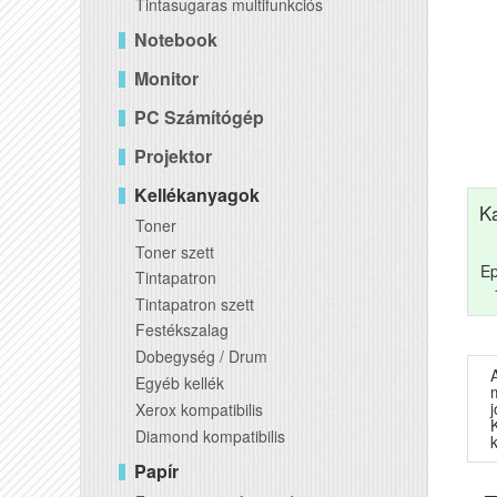
Tintasugaras multifunkciós
Notebook
Monitor
PC Számítógép
Projektor
Kellékanyagok
K
Toner
Toner szett
Ep
Tintapatron
Tintapatron szett
Festékszalag
Dobegység / Drum
Egyéb kellék
Xerox kompatibilis
Diamond kompatibilis
k
Papír