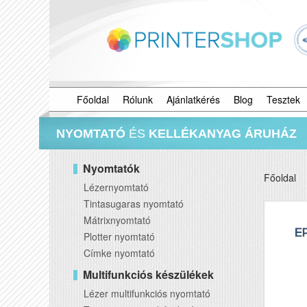
Főoldal
Rólunk
Ajánlatkérés
Blog
Tesztek
NYOMTATÓ
ÉS
KELLÉKANYAG ÁRUHÁZ
Nyomtatók
Főoldal
Lézernyomtató
Tintasugaras nyomtató
Mátrixnyomtató
Plotter nyomtató
Címke nyomtató
Multifunkciós készülékek
Lézer multifunkciós nyomtató