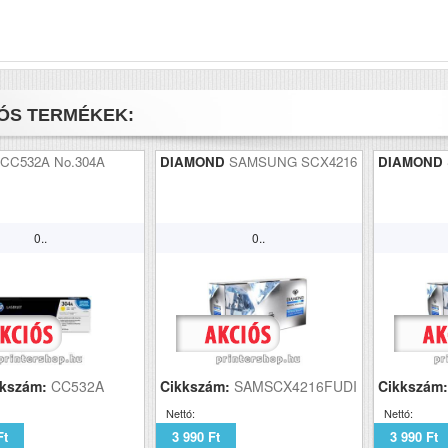
ÓS TERMÉKEK:
CC532A No.304A
DIAMOND
SAMSUNG SCX4216
DIAMOND
0..
0..
kkszám:
CC532A
Cikkszám:
SAMSCX4216FUDI
Cikkszám
Nettó:
Nettó:
Ft
3 990 Ft
3 990 Ft