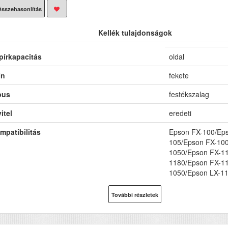
sszehasonlítás
Kellék tulajdonságok
pírkapacitás
oldal
ín
fekete
pus
festékszalag
itel
eredeti
mpatibilitás
Epson FX-100/Eps
105/Epson FX-100
1050/Epson FX-1
1180/Epson FX-11
1050/Epson LX-1
100/Epson RX 10
További részletek