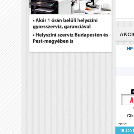
AKCI
HP
Ci
Nettó:
19 440 