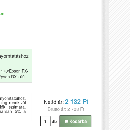
ron
yomtatáshoz
1170/Epson FX-
Epson RX 100
yomtatóihoz,
2 132 Ft
Nettó ár:
lag rendkívül
rlók számára.
Bruttó ár: 2 708 Ft
imálisan 5% a
Kosárba
db