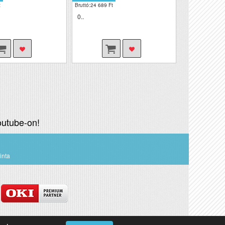
t
Bruttó:24 689 Ft
0..
utube-on!
inta