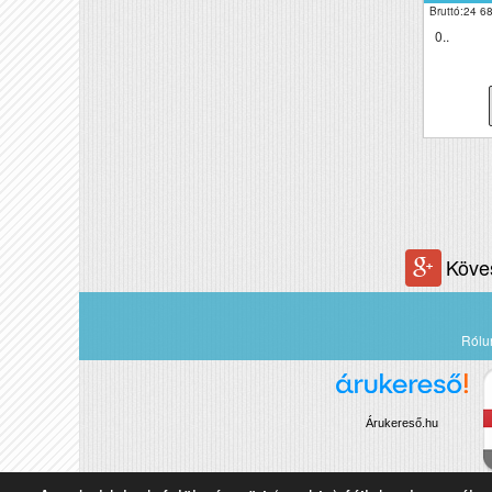
Bruttó:24 68
0..
Köve
Rólu
Árukereső.hu