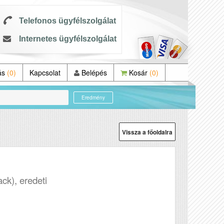
Telefonos ügyfélszolgálat
Internetes ügyfélszolgálat
ás
(0)
Kapcsolat
Belépés
Kosár
(0)
Eredmény
Vissza a főoldalra
ack), eredeti