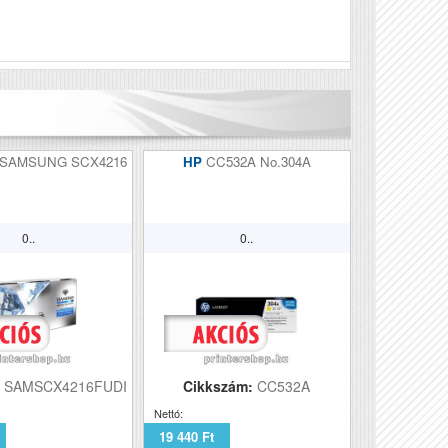
Véleményírás
SAMSUNG SCX4216
HP
CC532A No.304A
0..
0..
:
SAMSCX4216FUDI
Cikkszám:
CC532A
Nettó:
19 440 Ft