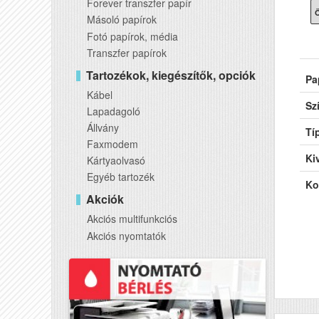
Forever transzfer papír
Ö
Másoló papírok
Fotó papírok, média
Transzfer papírok
Tartozékok, kiegészítők, opciók
Pa
Kábel
Sz
Lapadagoló
Állvány
Tí
Faxmodem
Kiv
Kártyaolvasó
Egyéb tartozék
Ko
Akciók
Akciós multifunkciós
Akciós nyomtatók