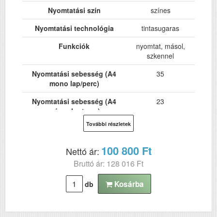
Nyomtatási szín
színes
Nyomtatási technológia
tintasugaras
Funkciók
nyomtat, másol,
szkennel
Nyomtatási sebesség (A4
35
mono lap/perc)
Nyomtatási sebesség (A4
23
színes lap/perc)
További részletek
Hálózat
Igen
Wi-Fi
Igen
100 800 Ft
Nettó ár:
Bruttó ár: 128 016 Ft
USB
Igen
Kétoldalas, duplex
Igen
Kosárba
db
nyomtatás
ADF (automatikus
Igen