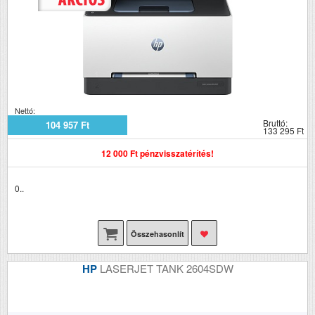
Nettó:
Bruttó:
104 957 Ft
133 295 Ft
12 000 Ft pénzvisszatérítés!
0..
Összehasonlít
HP
LASERJET TANK 2604SDW