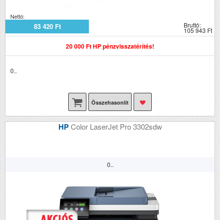
Nettó:
Bruttó:
83 420 Ft
105 943 Ft
20 000 Ft HP pénzvisszatérítés!
0..
Összehasonlít
HP
Color LaserJet Pro 3302sdw
0..