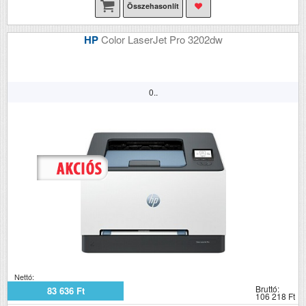
Összehasonlít
HP
Color LaserJet Pro 3202dw
0..
Nettó:
Bruttó:
83 636 Ft
106 218 Ft