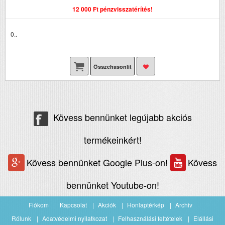
12 000 Ft pénzvisszatérítés!
0..
Összehasonlít
Kövess bennünket legújabb akciós
termékeinkért!
Kövess bennünket Google Plus-on!
Kövess
bennünket Youtube-on!
Fiókom
Kapcsolat
Akciók
Honlaptérkép
Archiv
Rólunk
Adatvédelmi nyilatkozat
Felhasználási feltételek
Elállási