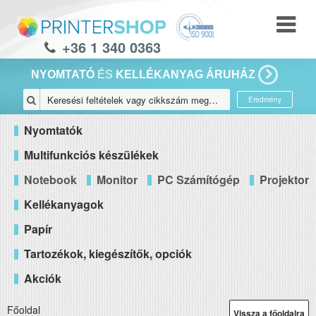
+36 1 340 0363
NYOMTATÓ
ÉS
KELLÉKANYAG ÁRUHÁZ
Eredmény
Nyomtatók
Multifunkciós készülékek
Notebook
Monitor
PC Számítógép
Projektor
Kellékanyagok
Papír
Tartozékok, kiegészítők, opciók
Akciók
Főoldal
Vissza a főoldalra