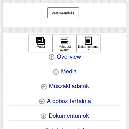
lapolvasó)
DADF (automatikus
Igen
Véleményírás
kétoldalas lapolvasás)
Első fekete nyomat
8.5
elkészítési ideje (mp)
Első színes nyomat
13.5
elkészítési ideje (mp)
Overview
Papírkapacitás
250
Média
Felbontás (dpi)
4800x1200
Papírsúly g/m2
300
Műszaki adatok
Szkennelés
Igen
A doboz tartalma
Tömeg (kg)
7.2
Dokumentumok
Méretek (ma x szé x mé mm)
240x375x347