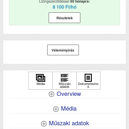
Lízingszerződéssel
60 hónapra:
8 100 Ft/hó
Első színes nyomat
5.5
elkészítési ideje (mp)
Részletek
Papírkapacitás
250+85
Felbontás (dpi)
4800x1200
Papírsúly g/m2
300
Véleményírás
Havi terhelhetőség
5000
(oldal/hó)
Szkennelés
Nem
Tömeg (kg)
35.4
Overview
Méretek (ma x szé x mé mm)
613‎x650x386
Média
Műszaki adatok