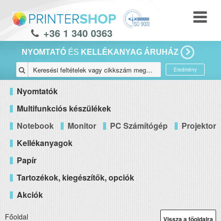
+36 1 340 0363
NYOMTATÓ
ÉS
KELLÉKANYAG ÁRUHÁZ
Eredmény
Nyomtatók
Multifunkciós készülékek
Notebook
Monitor
PC Számítógép
Projektor
Kellékanyagok
Papír
Tartozékok, kiegészítők, opciók
Akciók
Főoldal
Vissza a főoldalra