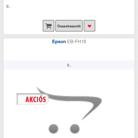
0..
Összehasonlít
Epson
EB-FH18
0..