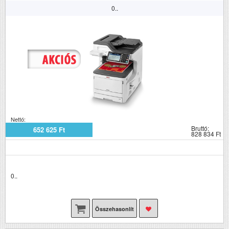
0..
Nettó:
Bruttó:
652 625 Ft
828 834 Ft
0..
Összehasonlít