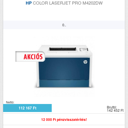
HP
COLOR LASERJET PRO M4202DW
0..
Nettó:
Bruttó:
112 167 Ft
142 452 Ft
12 000 Ft pénzvisszatérítés!