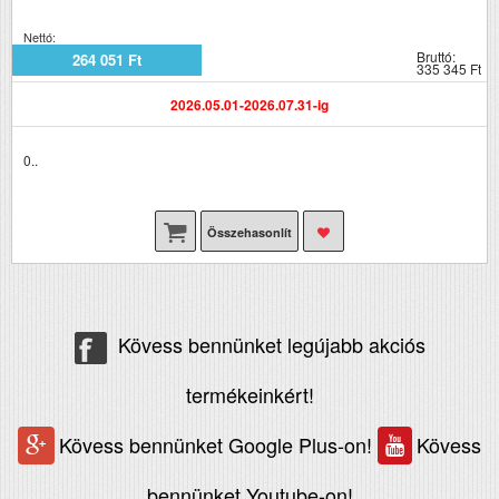
Nettó:
Bruttó:
264 051 Ft
335 345 Ft
2026.05.01-2026.07.31-ig
0..
Összehasonlít
Kövess bennünket legújabb akciós
termékeinkért!
Kövess bennünket Google Plus-on!
Kövess
bennünket Youtube-on!