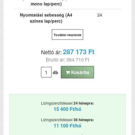
mono lap/perc)
Nyomtatási sebesség (A4
24
színes lap/perc)
Hálózat
Igen
További részletek
Wi-Fi
Igen
287 173 Ft
Nettó ár:
USB
Igen
Bruttó ár: 364 710 Ft
Kétoldalas, duplex
Igen
nyomtatás
Kosárba
db
ADF (automatikus
Nem
lapolvasó)
DADF (automatikus
Nem
Lízingszerződéssel
24 hónapra:
kétoldalas lapolvasás)
15 400 Ft/hó
RAM (MB)
2048
Lízingszerződéssel
36 hónapra:
11 100 Ft/hó
Első fekete nyomat
5.5
elkészítési ideje (mp)