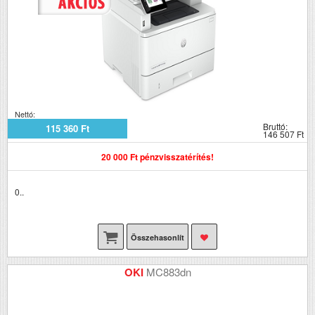
Nettó:
Bruttó:
115 360 Ft
146 507 Ft
20 000 Ft pénzvisszatérítés!
0..
Összehasonlít
OKI
MC883dn