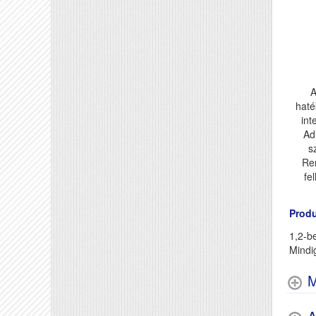
A
haté
int
Ad
s
Re
fe
Produ
1,2-be
Mindi
M