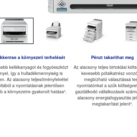
kkentse a környezeti terhelését
Pénzt takaríthat meg
ebb kellékanyagot és fogyóeszközt
Az alacsony teljes birtoklási költ
ényel, így a hulladékmennyiség is
kevesebb pótalkatrész vonz
en. Az alacsony teljesítményfelvétel
megbízható választássá tes
oltából a nyomtatásnak jelentősen
nyomtatónkat a szűk költségve
b a környezetre gyakorolt hatása³.
gazdálkodó vállalkozások szám
alacsony energiafogyasztás je
megtakarítást jelent³.