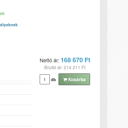
ron
élyeknek
168 670 Ft
Nettó ár:
Bruttó ár: 214 211 Ft
Kosárba
db