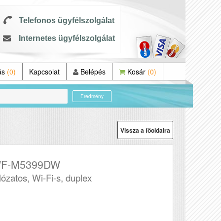
Telefonos ügyfélszolgálat
Internetes ügyfélszolgálat
ás
(0)
Kapcsolat
Belépés
Kosár
(0)
Eredmény
Vissza a főoldalra
WF-M5399DW
lózatos, Wi-Fi-s, duplex