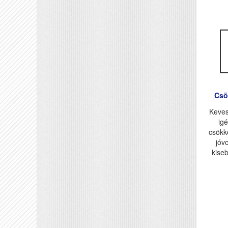
Csö
Keves
ig
csökk
jóv
kiseb