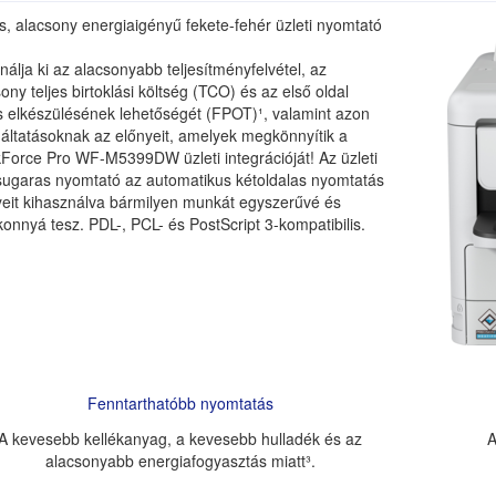
vi terhelhetőség (oldal/hó)
70000
, alacsony energiaigényű fekete-fehér üzleti nyomtató
kennelés
Nem
álja ki az alacsonyabb teljesítményfelvétel, az
ony teljes birtoklási költség (TCO) és az első oldal
meg (kg)
15
s elkészülésének lehetőségét (FPOT)¹, valamint azon
retek (ma x szé x mé mm)
425x535x357
gáltatásoknak az előnyeit, amelyek megkönnyítik a
Force Pro WF-M5399DW üzleti integrációját! Az üzleti
asugaras nyomtató az automatikus kétoldalas nyomtatás
yeit kihasználva bármilyen munkát egyszerűvé és
onnyá tesz. PDL-, PCL- és PostScript 3-kompatibilis.
Fenntarthatóbb nyomtatás
A kevesebb kellékanyag, a kevesebb hulladék és az
A
alacsonyabb energiafogyasztás miatt³.