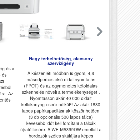
Nagy terhelhetőség, alacsony
szervizigény
ség és a
A készenléti módban is gyors, 4,8
ó és
másodperces első oldal nyomtatás
zi
(FPOT) és az egymenetes kétoldalas
tésből
szkennelés növeli a termelékenységet¹.
ára. Az
Nyomtasson akár 40 000 oldalt
lentős
kellékanyag-csere nélkül²! Az akár 1830
lapos papírkapacitásnak köszönhetően
(3 db opcionális 500 lapos tálca)
kevesebb időt kell fordítani a tálcák
újratöltésére. A WF-M5399DW emellett a
hordozók széles skálájára képes