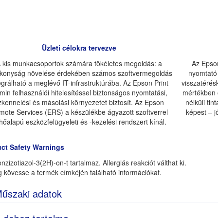
Üzleti célokra tervezve
 kis munkacsoportok számára tökéletes megoldás: a
Az Epson
konyság növelése érdekében számos szoftvermegoldás
nyomtató 
egrálható a meglévő IT-infrastruktúrába. Az Epson Print
visszatérés
min felhasználói hitelesítéssel biztonságos nyomtatási,
mértékben 
zkennelési és másolási környezetet biztosít. Az Epson
nélküli ti
mote Services (ERS) a készülékbe ágyazott szoftverrel
képest – j
lhőalapú eszközfelügyeleti és -kezelési rendszert kínál.
ct Safety Warnings
nzizotiazol-3(2H)-on-t tartalmaz. Allergiás reakciót válthat ki.
g kövesse a termék címkéjén található információkat.
űszaki adatok