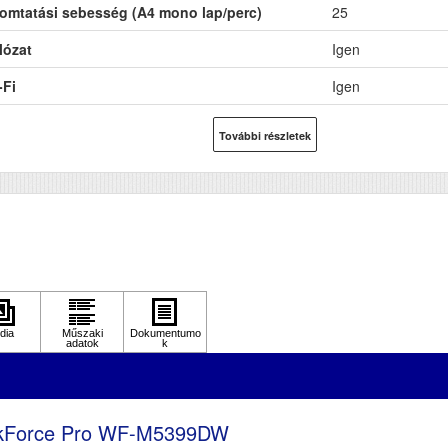
omtatási sebesség (A4 mono lap/perc)
25
lózat
Igen
-Fi
Igen
B
Igen
További részletek
toldalas, duplex nyomtatás
Igen
F (automatikus lapolvasó)
Nem
DF (automatikus kétoldalas lapolvasás)
Nem
M (MB)
1024
ső fekete nyomat elkészítési ideje (mp)
4.8
pírkapacitás
250+80
lbontás (dpi)
1200x2400
pírsúly g/m2
256
kForce Pro WF-M5399DW