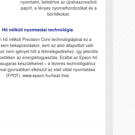
nyomtatni, beleértve az újrahasznosított
papírt, a fényes nyomathordozókat és a
borítékokat.
Hő nélküli nyomtatási technológia
 hő nélküli Precision Core technológiájával ez a
sem bekapcsoláskor, sem az alvó állapotból való
kor nem igényel hőt a felmelegedéshez, így jelentős
csökken az energiafogyasztás. Ezáltal az Epson hő
ntasugaras készülékeivel – a lézeres technológiához
óval gyorsabban elkészül az első oldal nyomtatása
(FPOT). www.epson.hu/heat-free