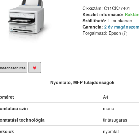
Cikkszám: C11CK77401
Készlet információ:
Raktá
Szállítható:
1 munkanap
Garancia:
2 év magánszem
Forgalmazó: Epson
sszehasonlítás
Nyomtató, MFP tulajdonságok
pméret
A4
omtatási szín
mono
omtatási technológia
tintasugaras
nkciók
nyomtat