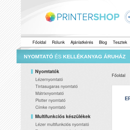
Főoldal
Rólunk
Ajánlatkérés
Blog
Tesztek
NYOMTATÓ
ÉS
KELLÉKANYAG ÁRUHÁZ
Nyomtatók
Főoldal
Lézernyomtató
Tintasugaras nyomtató
Mátrixnyomtató
Plotter nyomtató
Címke nyomtató
Multifunkciós készülékek
Lézer multifunkciós nyomtató