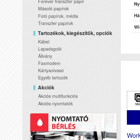
Forever transzfer papír
Ny
Másoló papírok
Há
Fotó papírok, média
Transzfer papírok
Wi
Tartozékok, kiegészítők, opciók
US
Kábel
Lapadagoló
Ké
Állvány
AD
Faxmodem
Kártyaolvasó
DA
Egyéb tartozék
RA
Akciók
Akciós multifunkciós
El
Akciós nyomtatók
Pa
Fe
Pa
Wor