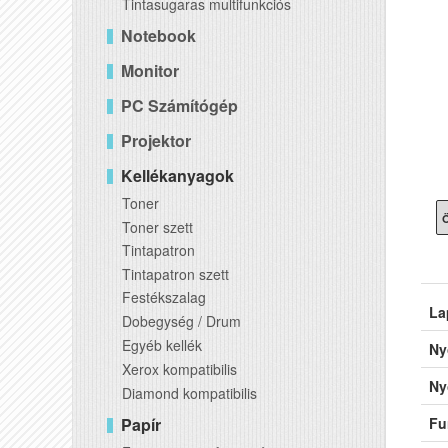
Tintasugaras multifunkciós
Notebook
Monitor
PC Számítógép
Projektor
Kellékanyagok
Toner
Ö
Toner szett
Tintapatron
Tintapatron szett
Festékszalag
La
Dobegység / Drum
Egyéb kellék
Ny
Xerox kompatibilis
Ny
Diamond kompatibilis
Papír
Fu