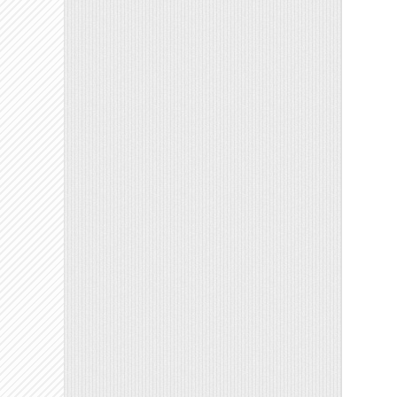
Tö
Mé