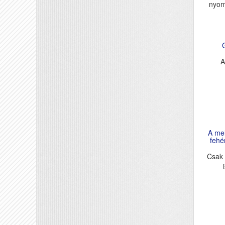
nyom
A
A mel
fehé
Csak 