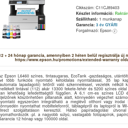
Cikkszám: C11CJ89403
Készlet információ:
Raktá
Szállítható:
1 munkanap
Garancia:
3 év GYÁRI
Forgalmazó: Epson
12 + 24 hónap garancia, amennyiben 2 héten belül regisztrálja új 
https://www.epson.hu/promotions/extended-warranty old
Az Epson L6460 színes, tintasugaras, EcoTank -gazdaságos, utántölt
A4 több funkciós nyomtató kétoldalas nyomtatással, 35 lap ka
(automata lapadagoló) tetőről való szkenneléssel, vezeték nélküli k
mellékelt tintával (112) akár 13300 fekete-fehér és 5200 színes olda
van lehetőség lefedetttségtől függően. A 6,1 cm-es színes LCD é
kijelzőnek köszönhetően pillanatok alatt, könnyedén végezhet számos
nyomtató egyszerűen integrálható a meglévő otthoni vagy irodai 
könnyedén nyomtathat mobiltelefonról, táblagépről és laptopról is Wi
Direct szolgáltatáson keresztül. Hátsó papíradagolási útvonal
nyomathordozók -pl. a nagyobb súlyú, vastagabb fotópapírok, papíro
Garancia 12 hónap vagy 100000 oldal.