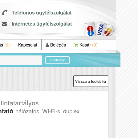
Telefonos ügyfélszolgálat
Internetes ügyfélszolgálat
ás
(0)
Kapcsolat
Belépés
Kosár
(0)
Eredmény
Vissza a főoldalra
ntatartályos,
mtató
hálózatos, Wi-Fi-s, duplex