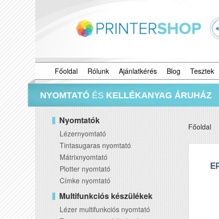
Főoldal
Rólunk
Ajánlatkérés
Blog
Tesztek
NYOMTATÓ
ÉS
KELLÉKANYAG ÁRUHÁZ
Nyomtatók
Főoldal
Lézernyomtató
Tintasugaras nyomtató
Mátrixnyomtató
Plotter nyomtató
Címke nyomtató
Multifunkciós készülékek
Lézer multifunkciós nyomtató