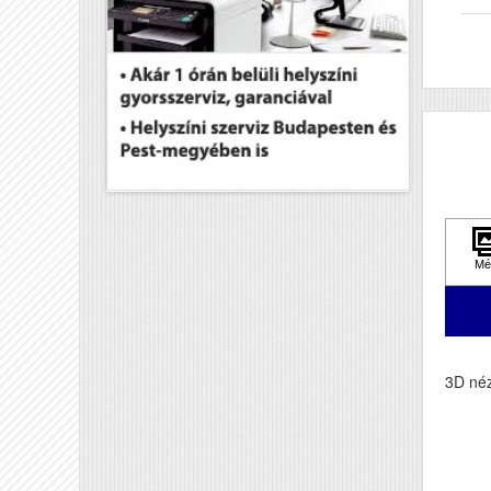
Wi
US
Ké
AD
DA
El
El
Pa
Fe
3D néz
Pa
Ha
Sz