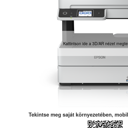
meg (kg)
7.3
retek (ma x szé x mé mm)
347x346x375
Kattintson ide a 3D/AR nézet megte
Tekintse meg saját környezetében, mobil