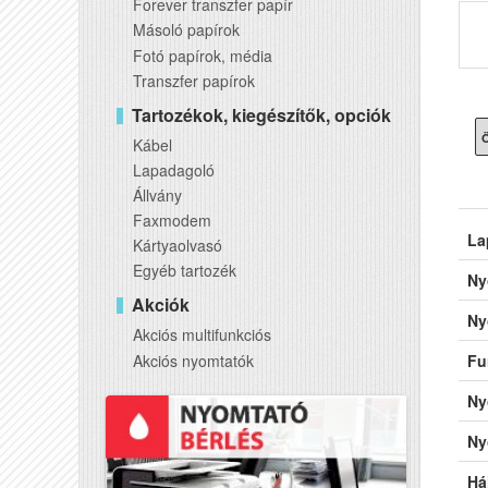
Forever transzfer papír
Másoló papírok
Fotó papírok, média
Transzfer papírok
Tartozékok, kiegészítők, opciók
Ö
Kábel
Lapadagoló
Állvány
Faxmodem
La
Kártyaolvasó
Egyéb tartozék
Ny
Akciók
Ny
Akciós multifunkciós
Akciós nyomtatók
Fu
Ny
Ny
Há