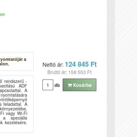
ron
nyomtatóját a
124 845 Ft
Nettó ár:
alon.
Bruttó ár: 158 553 Ft
ő rendszerű -
Kosárba
db
pacitású ADF
apcsolattal. A
l nyomtatására
rintőképernyő
 feladattal. A
környezetébe,
-Fi vagy Wi-Fi
 a speciális
k kezelésére.