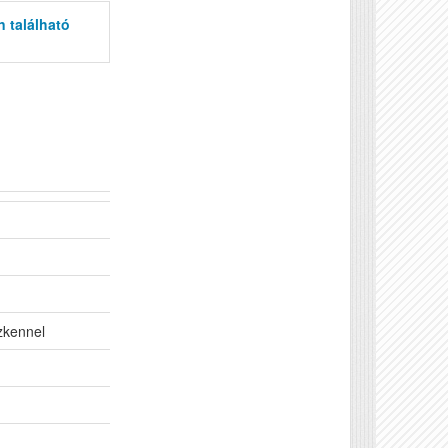
n található
zkennel