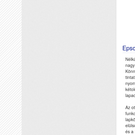
Eps
Nélk
nagy 
Könn
tinta
nyom
kéto
lapa
Az ot
funk
lapkö
elül
és a