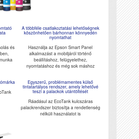
omtató
A többféle csatlakoztatási lehetőségnek
ata
köszönhetően bárhonnan könnyedén
nyomtathat
olás és
Használja az Epson Smart Panel
kben,
alkalmazást a mobiljáról történő
a munka
beállításhoz, felügyelethez,
nyomtatáshoz és még sok máshoz
atómárka
Egyszerű, problémamentes külső
tintatartályos rendszer, amely lehetővé
teszi a palackok utántöltését
coTank
Ráadásul az EcoTank kulcszáras
palackrendszer biztosítja a rendetlenség
nélküli használatot is