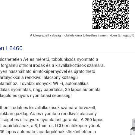
A kiterjesztett valóság mobiltelefonra töltéséhez (amennyiben támogatott)
on L6460
ülözhetetlen A4-es méretű, többfunkciós nyomtató a
forgalmú otthoni irodák és a kisvállalkozások számára.
yen használható érintőképernyővel és újratölthető
tartályokkal a rendkívül alacsony költségű
tatáshoz. További előnyök: Wi-Fi, automatikus
ldalas nyomtatás, nagy papírtálca, 35 lapos automata
dagoló és gyors nyomtatási sebesség!
thoni irodák és kisvállalkozások számára tervezett,
ciókban gazdag A4-es nyomtató rendkívül alacsony
ltséget és ultragyors nyomtatást garantál. A 250 lapos
ső papírtálcának, a 6,1 cm-es LCD-érintőképernyőnek
 35 lapos automata lapadagolónak köszönhetően a