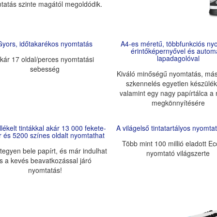
tatás szinte magától megoldódik.
Gyors, időtakarékos nyomtatás
A4-es méretű, többfunkciós ny
érintőképernyővel és autom
lapadagolóval
kár 17 oldal/perces nyomtatási
sebesség
Kiváló minőségű nyomtatás, más
szkennelés egyetlen készülé
valamint egy nagy papírtálca 
megkönnyítésére
lékelt tintákkal akár 13 000 fekete-
A világelső tintatartályos nyomt
r és 5200 színes oldalt nyomtathat
Több mint 100 millió eladott E
tegyen bele papírt, és már indulhat
nyomtató világszerte
is a kevés beavatkozással járó
nyomtatás!