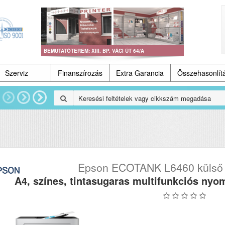
BEMUTATÓTEREM: XIII. BP. VÁCI ÚT 64/A
Szerviz
Finanszírozás
Extra Garancia
Összehasonlít
Epson ECOTANK L6460 külső ti
A4, színes, tintasugaras multifunkciós nyo