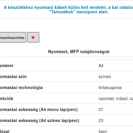
A készülékhez nyomtató kábelt külön kell rendelni, a bal oldalo
"Tartozékok" menüpont alatt.
sszehasonlítás
Nyomtató, MFP tulajdonságok
pméret
A4
omtatási szín
színes
omtatási technológia
tintasugaras
nkciók
nyomtat, másol, s
omtatási sebesség (A4 mono lap/perc)
37
omtatási sebesség (A4 színes lap/perc)
23
lózat
Igen