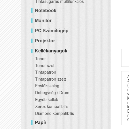
Tintasugaras multifunkciós
Notebook
Monitor
PC Számítógép
Projektor
Kellékanyagok
Toner
Toner szett
Tintapatron
Tintapatron szett
Festékszalag
Dobegység / Drum
Egyéb kellék
Xerox kompatibilis
Diamond kompatibilis
Papír