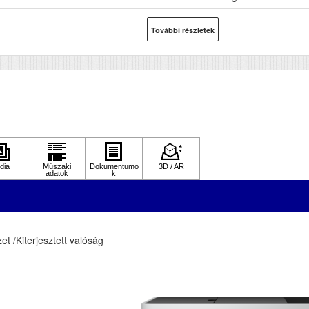
-Fi
Igen
További részletek
B
Igen
toldalas, duplex nyomtatás
Igen
F (automatikus lapolvasó)
Igen
DF (automatikus kétoldalas lapolvasás)
Nem
ső fekete nyomat elkészítési ideje (mp)
7
ső színes nyomat elkészítési ideje (mp)
11
pírkapacitás
250
lbontás (dpi)
4800x1200
et /Kiterjesztett valóság
pírsúly g/m2
64-95
vi terhelhetőség (oldal/hó)
1600
kennelés
Igen