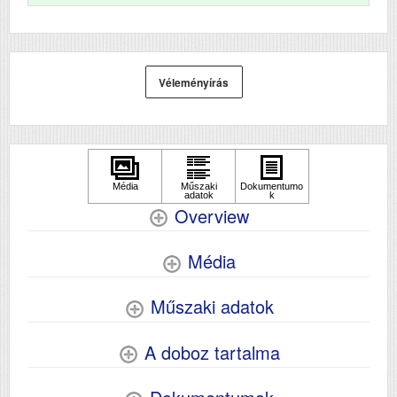
Papírsúly g/m2
60-350
Havi terhelhetőség
400000
(oldal/hó)
Véleményírás
Szkennelés
Igen
Tömeg (kg)
178
Méretek (ma x szé x mé mm)
1243x674x757
Overview
Média
Műszaki adatok
A doboz tartalma