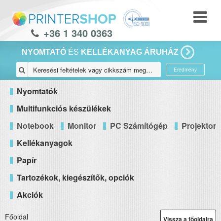
+36 1 340 0363
NYOMTATÓ
ÉS
KELLÉKANYAG ÁRUHÁZ
Eredmény
Nyomtatók
Multifunkciós készülékek
Notebook
Monitor
PC Számítógép
Projektor
Kellékanyagok
Papír
Tartozékok, kiegészítők, opciók
Akciók
Főoldal
Vissza a főoldalra