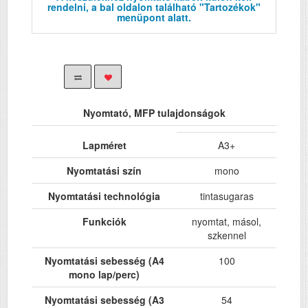
rendelni, a bal oldalon található "Tartozékok"
menüpont alatt.
Nyomtató, MFP tulajdonságok
Lapméret
A3+
Nyomtatási szín
mono
Nyomtatási technológia
tintasugaras
Funkciók
nyomtat, másol,
szkennel
Nyomtatási sebesség (A4
100
mono lap/perc)
Nyomtatási sebesség (A3
54