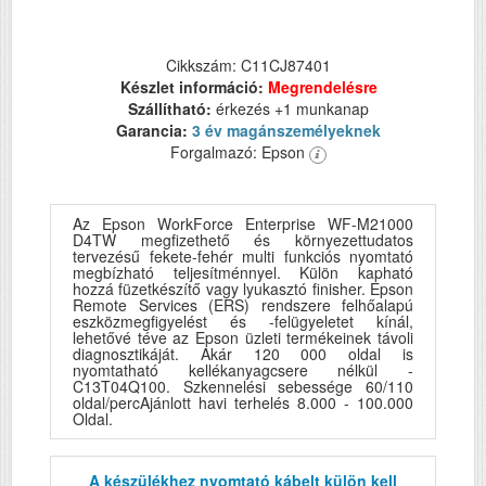
Cikkszám: C11CJ87401
Készlet információ:
Megrendelésre
Szállítható:
érkezés +1 munkanap
Garancia:
3 év magánszemélyeknek
Forgalmazó: Epson
Az Epson WorkForce Enterprise WF-M21000
D4TW megfizethető és környezettudatos
tervezésű fekete-fehér multi funkciós nyomtató
megbízható teljesítménnyel. Külön kapható
hozzá füzetkészítő vagy lyukasztó finisher. Epson
Remote Services (ERS) rendszere felhőalapú
eszközmegfigyelést és -felügyeletet kínál,
lehetővé téve az Epson üzleti termékeinek távoli
diagnosztikáját. Akár 120 000 oldal is
nyomtatható kellékanyagcsere nélkül -
C13T04Q100. Szkennelési sebessége 60/110
oldal/percAjánlott havi terhelés 8.000 - 100.000
Oldal.
A készülékhez nyomtató kábelt külön kell