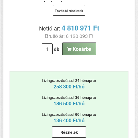
mono lap/perc)
További részletek
Hálózat
Igen
Wi-Fi
Igen
4 818 971 Ft
Nettó ár:
Bruttó ár: 6 120 093 Ft
USB
Igen
Kétoldalas, duplex
Nem
Kosárba
db
nyomtatás
ADF (automatikus
Nem
lapolvasó)
Lízingszerződéssel
24 hónapra:
DADF (automatikus
Nem
258 300 Ft/hó
kétoldalas lapolvasás)
Lízingszerződéssel
36 hónapra:
Első fekete nyomat
4.9
186 500 Ft/hó
elkészítési ideje (mp)
Lízingszerződéssel
60 hónapra:
Papírkapacitás
2200
136 400 Ft/hó
Felbontás (dpi)
600*2400
Részletek