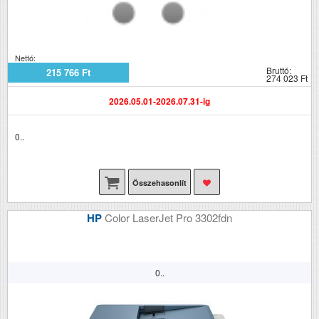
Nettó:
Bruttó:
215 766 Ft
274 023 Ft
2026.05.01-2026.07.31-ig
0..
Összehasonlít
HP
Color LaserJet Pro 3302fdn
0..