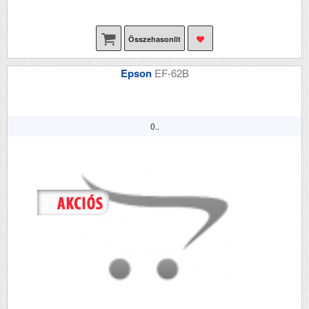
Összehasonlít
Epson
EF-62B
0..