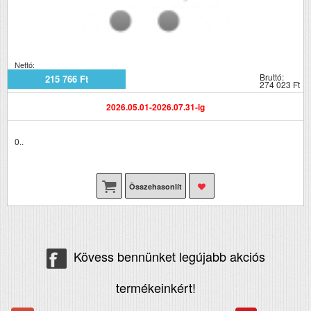
Nettó:
Bruttó:
215 766 Ft
274 023 Ft
2026.05.01-2026.07.31-ig
0..
Összehasonlít
Kövess bennünket legújabb akciós
termékeinkért!