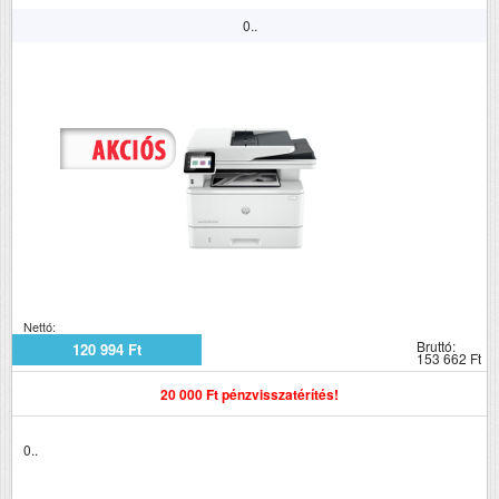
0..
Nettó:
Bruttó:
120 994 Ft
153 662 Ft
20 000 Ft pénzvisszatérítés!
0..