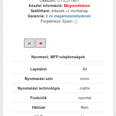
Cikkszám: C11CJ11401
Készlet információ:
Megrendelésre
Szállítható:
érkezés +1 munkanap
Garancia:
2 év magánszemélyeknek
Forgalmazó: Epson
Nyomtató, MFP tulajdonságok
Lapméret
A4
Nyomtatási szín
mono
Nyomtatási technológia
mátrix
Funkciók
nyomtat
Hálózat
Nem