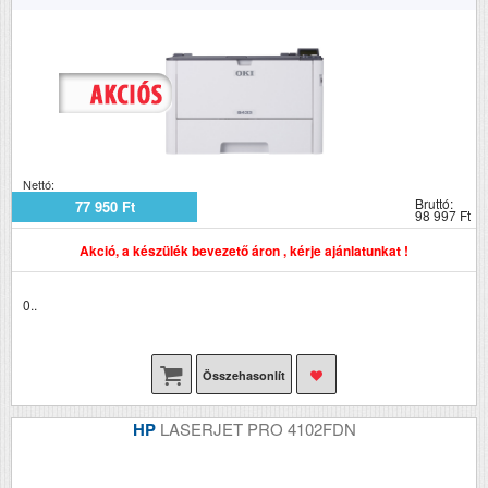
Nettó:
Bruttó:
77 950 Ft
98 997 Ft
Akció, a készülék bevezető áron , kérje ajánlatunkat !
0..
Összehasonlít
HP
LASERJET PRO 4102FDN