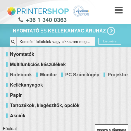
+36 1 340 0363
NYOMTATÓ
ÉS
KELLÉKANYAG ÁRUHÁZ
Eredmény
Nyomtatók
Multifunkciós készülékek
Notebook
Monitor
PC Számítógép
Projektor
Kellékanyagok
Papír
Tartozékok, kiegészítők, opciók
Akciók
Főoldal
Vissza a főoldalra