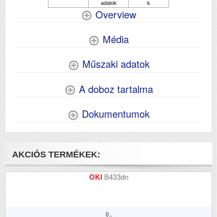
Méretek (ma x szé x mé
384‎ x 280 x 203
Overview
mm)
Média
Műszaki adatok
A doboz tartalma
Dokumentumok
AKCIÓS TERMÉKEK:
OKI
B433dn
0..