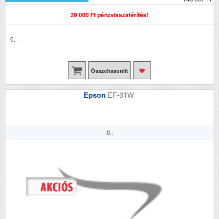
20 000 Ft pénzvisszatérítés!
0..
Összehasonlít
Epson
EF-61W
0..