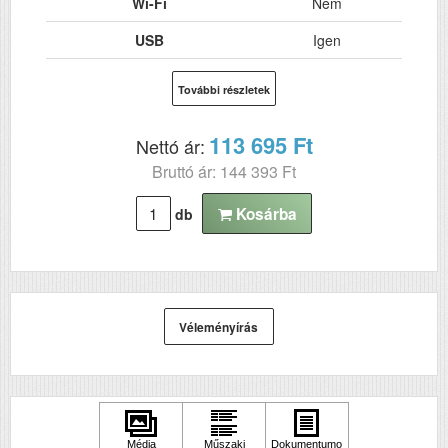
Wi-Fi
Nem
USB
Igen
Kétoldalas, duplex
Nem
További részletek
nyomtatás
ADF (automatikus
Nem
113 695 Ft
Nettó ár:
lapolvasó)
Bruttó ár: 144 393 Ft
DADF (automatikus
Nem
kétoldalas lapolvasás)
Kosárba
db
Felbontás (dpi)
180 x 360
Tűk száma
24
Mátrix sebesség
540
Véleményírás
(karakter/mp)
Szkennelés
Nem
Tömeg (kg)
7.8