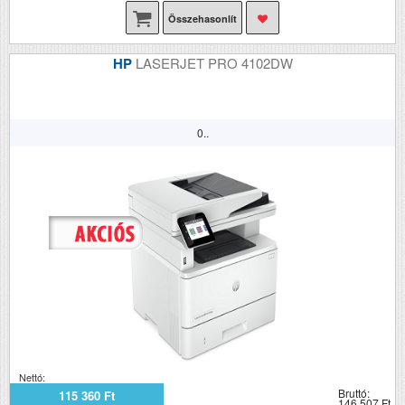
Összehasonlít
HP
LASERJET PRO 4102DW
0..
Nettó:
Bruttó:
115 360 Ft
146 507 Ft