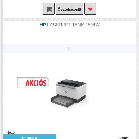
Összehasonlít
HP
LASERJET TANK 1504W
0..
Nettó:
Bruttó:
71 369 Ft