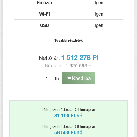
Hálózat
Igen
Wi-Fi
Igen
USB
Igen
Kétoldalas, duplex
Nem
További részletek
nyomtatás
ADF (automatikus
Nem
1 512 278 Ft
Nettó ár:
lapolvasó)
Bruttó ár: 1 920 593 Ft
DADF (automatikus
Nem
kétoldalas lapolvasás)
Kosárba
db
RAM (MB)
4096
Felbontás (dpi)
2400 x 1200
Lízingszerződéssel
24 hónapra:
Szkennelés
Nem
81 100 Ft/hó
Tömeg (kg)
118
Lízingszerződéssel
36 hónapra:
58 500 Ft/hó
Méretek (ma x szé x mé
1365‎ x 499 x 975