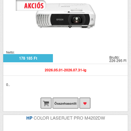
Nettó:
Bruttó:
178 185 Ft
226 295 Ft
2026.05.01-2026.07.31-ig
0..
Összehasonlít
HP
COLOR LASERJET PRO M4202DW