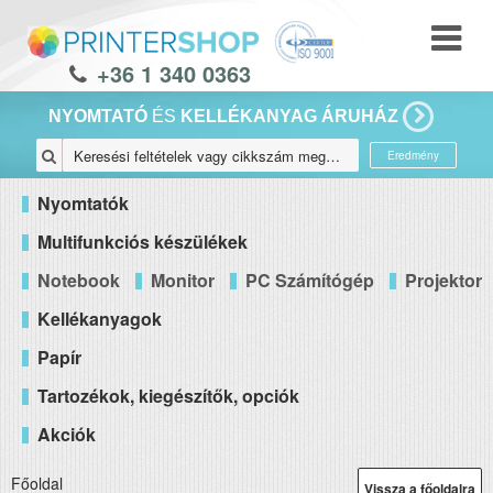
+36 1 340 0363
NYOMTATÓ
ÉS
KELLÉKANYAG ÁRUHÁZ
Eredmény
Nyomtatók
Multifunkciós készülékek
Notebook
Monitor
PC Számítógép
Projektor
Kellékanyagok
Papír
Tartozékok, kiegészítők, opciók
Akciók
Főoldal
Vissza a főoldalra