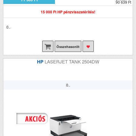
90 639 Ft
15 000 Ft HP pénzvisszatérítés!
0..
Összehasonlít
HP
LASERJET TANK 2504DW
0..