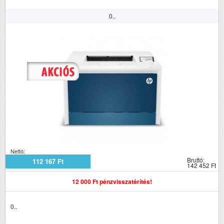
0..
Nettó:
Bruttó:
112 167 Ft
142 452 Ft
12 000 Ft pénzvisszatérítés!
0..