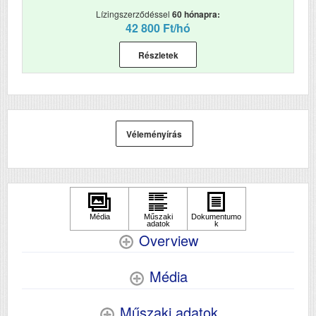
mm)
Lízingszerződéssel
60 hónapra:
42 800 Ft/hó
Részletek
Véleményírás
Overview
Média
Műszaki adatok