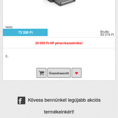
Nettó:
Bruttó:
73 288 Ft
93 076 Ft
20 000 Ft HP pénzvisszatérítés!
0..
Összehasonlít
Kövess bennünket legújabb akciós
termékeinkért!