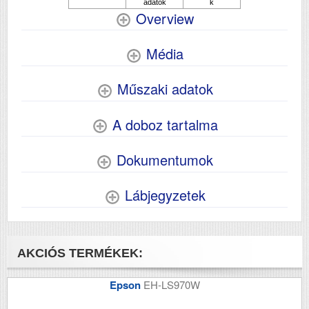
Papírsúly g/m2
64-256
Overview
Havi terhelhetőség
20000
(oldal/hó)
Média
Szkennelés
Igen
Műszaki adatok
Tömeg (kg)
6.4
Méretek (ma x szé x mé mm)
302x375x347
A doboz tartalma
Dokumentumok
Lábjegyzetek
AKCIÓS TERMÉKEK:
Epson
EH-LS970W