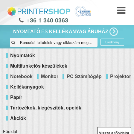
+36 1 340 0363
NYOMTATÓ
ÉS
KELLÉKANYAG ÁRUHÁZ
Eredmény
Nyomtatók
Multifunkciós készülékek
Notebook
Monitor
PC Számítógép
Projektor
Kellékanyagok
Papír
Tartozékok, kiegészítők, opciók
Akciók
Főoldal
Vissza a főoldalra