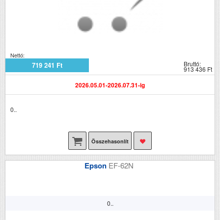
Nettó:
Bruttó:
719 241 Ft
913 436 Ft
2026.05.01-2026.07.31-ig
0..
Összehasonlít
Epson
EF-62N
0..