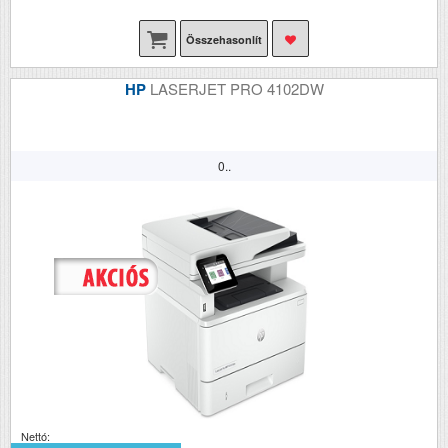
Összehasonlít
HP
LASERJET PRO 4102DW
0..
Nettó: