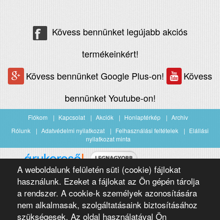
Kövess bennünket legújabb akciós
termékeinkért!
Kövess bennünket Google Plus-on!
Kövess
bennünket Youtube-on!
Fiókom
Kapcsolat
Akciók
Honlaptérkép
Archiv
Rólunk
Adatvédelmi nyilatkozat
Felhasználási feltételek
Elállási
nyilatkozat minta
A weboldalunk felületén süti (cookie) fájlokat
Árukereső.hu
használunk. Ezeket a fájlokat az Ön gépén tárolja
a rendszer. A cookie-k személyek azonosítására
nem alkalmasak, szolgáltatásaink biztosításához
szükségesek. Az oldal használatával Ön