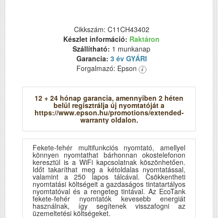
Cikkszám: C11CH43402
Készlet információ:
Raktáron
Szállítható:
1 munkanap
Garancia:
3 év GYÁRI
Forgalmazó: Epson
12 + 24 hónap garancia, amennyiben 2 héten
belül regisztrálja új nyomtatóját a
https://www.epson.hu/promotions/extended-
warranty oldalon.
Fekete-fehér multifunkciós nyomtató, amellyel
könnyen nyomtathat bárhonnan okostelefonon
keresztül is a WiFi kapcsolatnak köszönhetően.
Időt takaríthat meg a kétoldalas nyomtatással,
valamint a 250 lapos tálcával. Csökkentheti
nyomtatási költségeit a gazdaságos tintatartályos
nyomtatóval és a rengeteg tintával. Az EcoTank
fekete-fehér nyomtatók kevesebb energiát
használnak, így segítenek visszafogni az
üzemeltetési költségeket.