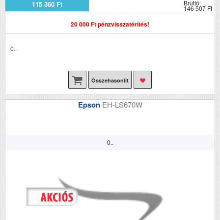
Bruttó:
115 360 Ft
146 507 Ft
20 000 Ft pénzvisszatérítés!
0..
Összehasonlít
Epson
EH-LS670W
0..