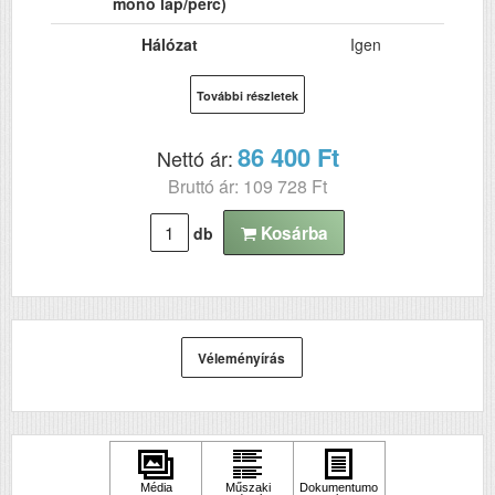
mono lap/perc)
Hálózat
Igen
Wi-Fi
Igen
További részletek
USB
Igen
86 400 Ft
Nettó ár:
Kétoldalas, duplex
Igen
Bruttó ár: 109 728 Ft
nyomtatás
ADF (automatikus
Nem
Kosárba
db
lapolvasó)
DADF (automatikus
Nem
kétoldalas lapolvasás)
Első fekete nyomat
6
Véleményírás
elkészítési ideje (mp)
Papírkapacitás
250
Felbontás (dpi)
1200x2400