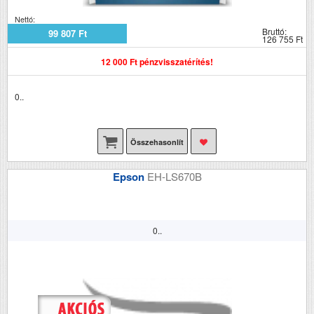
Nettó:
Bruttó:
99 807 Ft
126 755 Ft
12 000 Ft pénzvisszatérítés!
0..
Összehasonlít
Epson
EH-LS670B
0..