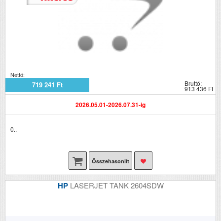
Nettó:
Bruttó:
719 241 Ft
913 436 Ft
2026.05.01-2026.07.31-ig
0..
Összehasonlít
HP
LASERJET TANK 2604SDW