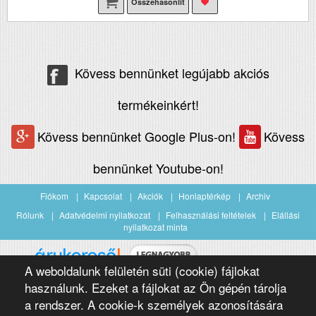
Összehasonlít
Kövess bennünket legújabb akciós
termékeinkért!
Kövess bennünket Google Plus-on!
Kövess
bennünket Youtube-on!
Fiókom
Kapcsolat
Akciók
Honlaptérkép
Archiv
Rólunk
Adatvédelmi nyilatkozat
Felhasználási feltételek
Elállási
nyilatkozat minta
A weboldalunk felületén süti (cookie) fájlokat
Árukereső.hu
használunk. Ezeket a fájlokat az Ön gépén tárolja
a rendszer. A cookie-k személyek azonosítására