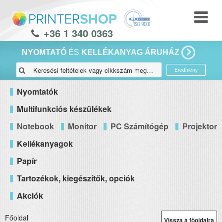
+36 1 340 0363
NYOMTATÓ
ÉS
KELLÉKANYAG ÁRUHÁZ
Eredmény
Nyomtatók
Multifunkciós készülékek
Notebook
Monitor
PC Számítógép
Projektor
Kellékanyagok
Papír
Tartozékok, kiegészítők, opciók
Akciók
Főoldal
Vissza a főoldalra