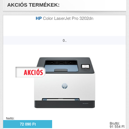
AKCIÓS TERMÉKEK:
HP
Color LaserJet Pro 3202dn
0..
Nettó:
Bruttó:
72 090 Ft
91 554 Ft