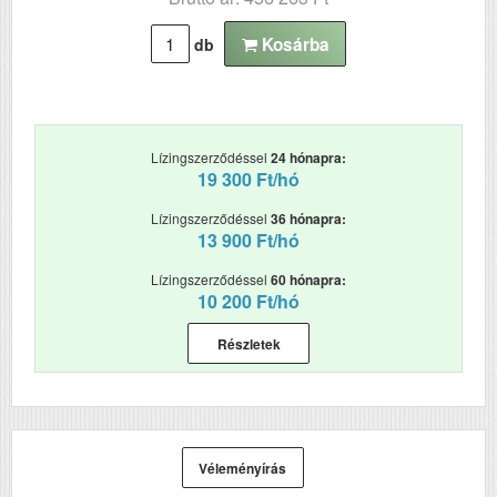
Mátrix sebesség
680
Kosárba
db
(karakter/mp)
Szkennelés
Nem
Tömeg (kg)
8.369999999999999
Lízingszerződéssel
24 hónapra:
19 300 Ft/hó
Méretek (ma x szé x mé
177 x 612 x 375
mm)
Lízingszerződéssel
36 hónapra:
13 900 Ft/hó
Lízingszerződéssel
60 hónapra:
10 200 Ft/hó
Részletek
Véleményírás