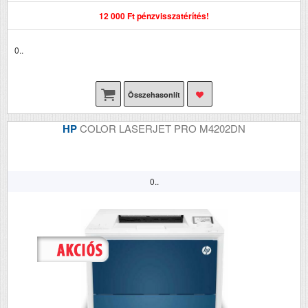
12 000 Ft pénzvisszatérítés!
0..
Összehasonlít
HP
COLOR LASERJET PRO M4202DN
0..