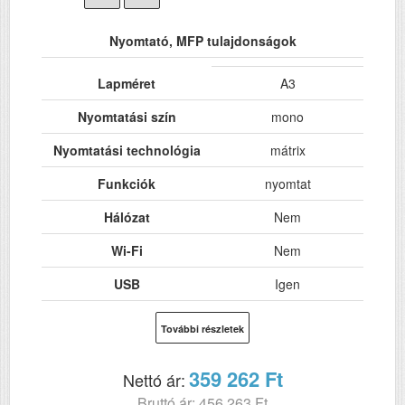
Nyomtató, MFP tulajdonságok
Lapméret
A3
Nyomtatási szín
mono
Nyomtatási technológia
mátrix
Funkciók
nyomtat
Hálózat
Nem
Wi-Fi
Nem
USB
Igen
Kétoldalas, duplex
Nem
További részletek
nyomtatás
Felbontás (dpi)
240 x 144
359 262 Ft
Nettó ár:
Bruttó ár: 456 263 Ft
Tűk száma
18