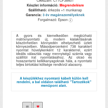
Cikkszám: C11CF38401
Készlet információ:
Megrendelésre
Szállítható:
érkezés +1 munkanap
Garancia:
3 év magánszemélyeknek
Forgalmazó: Epson
A gyors és kiemelkedően megbízható
mátrixnyomtató új, modern kialakításának
köszönhetően könnyedén elhelyezhető üzleti
környezetben. Másodpercenként 738 karaktert
nyomtat hüvelykenként 12 karakterrel, ezért
ideális választás nagy mennyiségű számla vagy
szállítói irat nyomtatásához. Az olcsó és
hosszantartó kellékanyagoknak hála, a nyomtató
teljes birtoklási költsége rendkívül alacsony.
A készülékhez nyomtató kábelt külön kell
rendelni, a bal oldalon található "Tartozékok"
menüpont alatt.