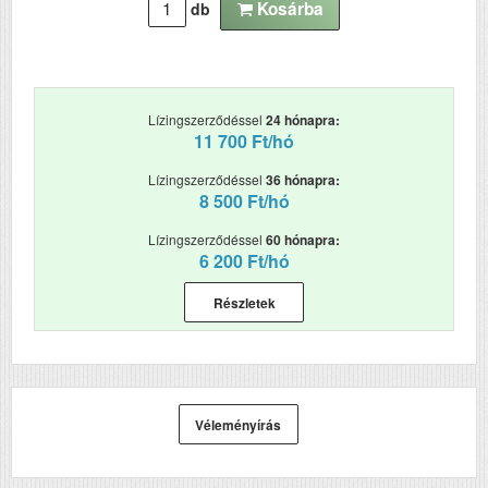
(karakter/mp)
Kosárba
db
Tömeg (kg)
6.6
Méretek (ma x szé x mé mm)
164x546‎x275
Lízingszerződéssel
24 hónapra:
Megjegyzés
Opcionálisan
11 700 Ft/hó
rendelhető hozzá
tekercspapír-tartó.
Lízingszerződéssel
36 hónapra:
8 500 Ft/hó
Lízingszerződéssel
60 hónapra:
6 200 Ft/hó
Részletek
Véleményírás