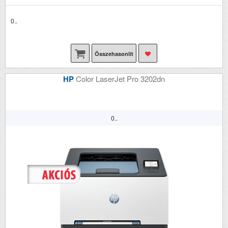
0..
Összehasonlít
HP
Color LaserJet Pro 3202dn
0..