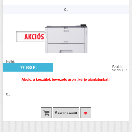
0..
Nettó:
Bruttó:
77 950 Ft
98 997 Ft
Akció, a készülék bevezető áron , kérje ajánlatunkat !
0..
Összehasonlít