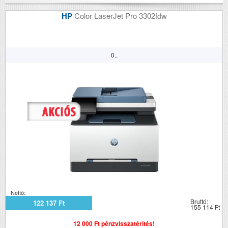
HP
Color LaserJet Pro 3302fdw
0..
Nettó:
Bruttó:
122 137 Ft
155 114 Ft
12 000 Ft pénzvisszatérítés!