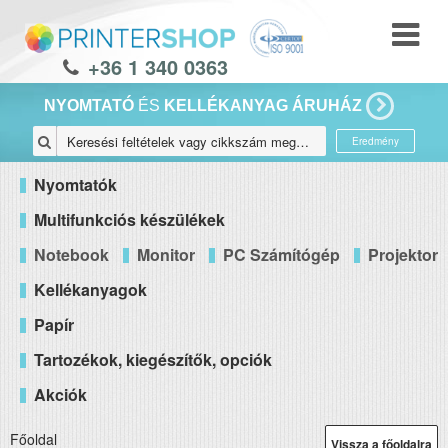
+36 1 340 0363
NYOMTATÓ
ÉS
KELLÉKANYAG ÁRUHÁZ
Eredmény
Nyomtatók
Multifunkciós készülékek
Notebook
Monitor
PC Számítógép
Projektor
Kellékanyagok
Papír
Tartozékok, kiegészítők, opciók
Akciók
Főoldal
Vissza a főoldalra