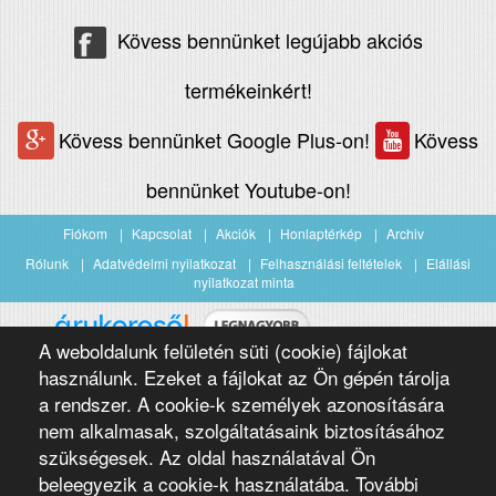
Kövess bennünket legújabb akciós
termékeinkért!
Kövess bennünket Google Plus-on!
Kövess
bennünket Youtube-on!
Fiókom
Kapcsolat
Akciók
Honlaptérkép
Archiv
Rólunk
Adatvédelmi nyilatkozat
Felhasználási feltételek
Elállási
nyilatkozat minta
A weboldalunk felületén süti (cookie) fájlokat
Árukereső.hu
használunk. Ezeket a fájlokat az Ön gépén tárolja
a rendszer. A cookie-k személyek azonosítására
nem alkalmasak, szolgáltatásaink biztosításához
szükségesek. Az oldal használatával Ön
beleegyezik a cookie-k használatába. További