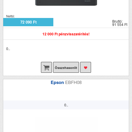
Nettó:
Bruttó:
72 090 Ft
91 554 Ft
12 000 Ft pénzvisszatérítés!
0..
Összehasonlít
Epson
EBFH08
0..