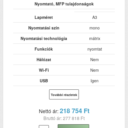
Nyomtató, MFP tulajdonságok
Lapméret
A3
Nyomtatási szín
mono
Nyomtatási technológia
mátrix
Funkciók
nyomtat
Hálózat
Nem
Wi-Fi
Nem
USB
Igen
RAM (MB)
128
További részletek
Felbontás (dpi)
240 x 144
218 754 Ft
Nettó ár:
Tűk száma
9
Bruttó ár: 277 818 Ft
Mátrix sebesség
357