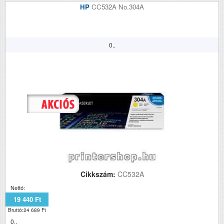
HP
CC532A No.304A
0..
Cikkszám:
CC532A
Nettó:
19 440 Ft
Bruttó:24 689 Ft
0..