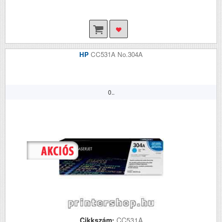
HP
CC531A No.304A
0..
Cikkszám:
CC531A