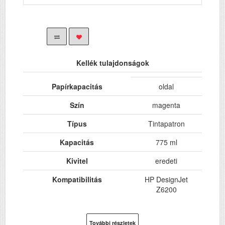
Kellék tulajdonságok
Papírkapacitás
oldal
Szín
magenta
Típus
Tintapatron
Kapacitás
775 ml
Kivitel
eredeti
Kompatibilitás
HP DesignJet
Z6200
További részletek