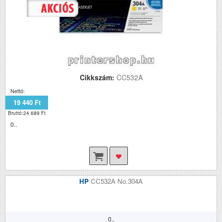
Cikkszám:
CC532A
Nettó:
19 440 Ft
Bruttó:24 689 Ft
0..
HP
CC532A No.304A
0..