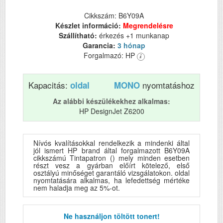
Cikkszám: B6Y09A
Készlet információ:
Megrendelésre
Szállítható:
érkezés +1 munkanap
Garancia:
3 hónap
Forgalmazó: HP
Kapacitás:
nyomtatáshoz
oldal
MONO
Az alábbi készülékekhez alkalmas:
HP DesignJet Z6200
Nívós kvalításokkal rendelkezik a mindenki által
jól ismert HP brand által forgalmazott B6Y09A
cikkszámú Tintapatron () mely minden esetben
részt vesz a gyárban előírt kötelező, első
osztályú minőséget garantáló vizsgálatokon. oldal
nyomtatására alkalmas, ha lefedettség mértéke
nem haladja meg az 5%-ot.
Ne használjon töltött tonert!