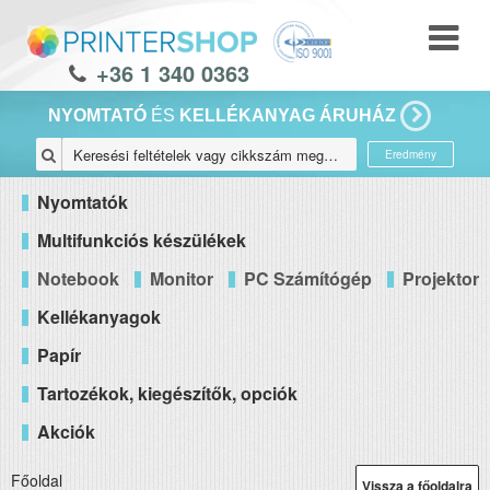
+36 1 340 0363
NYOMTATÓ
ÉS
KELLÉKANYAG ÁRUHÁZ
Eredmény
Nyomtatók
Multifunkciós készülékek
Notebook
Monitor
PC Számítógép
Projektor
Kellékanyagok
Papír
Tartozékok, kiegészítők, opciók
Akciók
Főoldal
Vissza a főoldalra