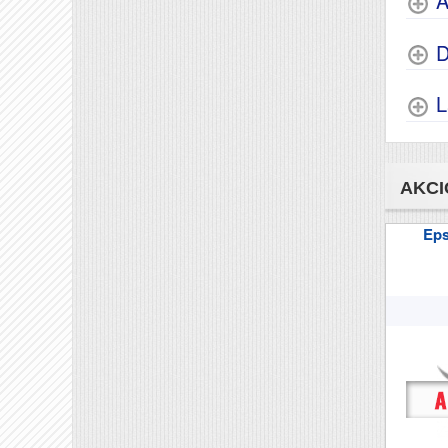
A
D
L
AKCI
Ep