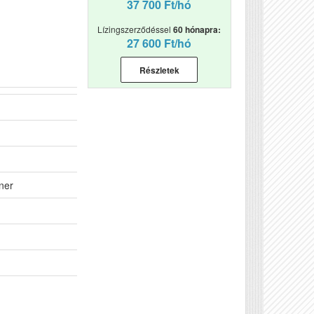
37 700 Ft/hó
Lízingszerződéssel
60 hónapra:
27 600 Ft/hó
Részletek
ner