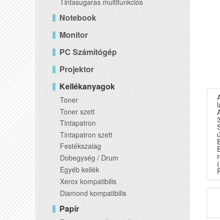
Tintasugaras multifunkciós
Notebook
Monitor
PC Számítógép
Projektor
Kellékanyagok
Toner
Toner szett
Tintapatron
Tintapatron szett
Festékszalag
Dobegység / Drum
Egyéb kellék
P
Xerox kompatibilis
Diamond kompatibilis
Papír