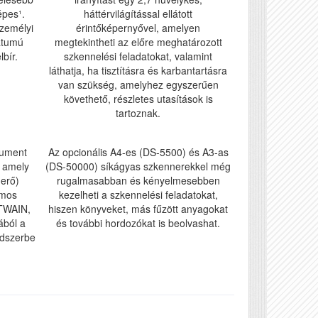
épes¹.
háttérvilágítással ellátott
személyi
érintőképernyővel, amelyen
átumú
megtekintheti az előre meghatározott
bír.
szkennelési feladatokat, valamint
láthatja, ha tisztításra és karbantartásra
van szükség, amelyhez egyszerűen
követhető, részletes utasítások is
tartoznak.
cument
Az opcionális A4-es (DS-5500) és A3-as
, amely
(DS-50000) síkágyas szkennerekkel még
merő)
rugalmasabban és kényelmesebben
ámos
kezelheti a szkennelési feladatokat,
(TWAIN,
hiszen könyveket, más fűzött anyagokat
ából a
és további hordozókat is beolvashat.
ndszerbe
.