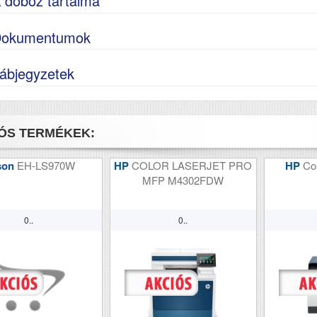
 doboz tartalma
okumentumok
ábjegyzetek
ÓS TERMÉKEK:
son
EH-LS970W
HP
COLOR LASERJET PRO
HP
Co
MFP M4302FDW
0..
0..