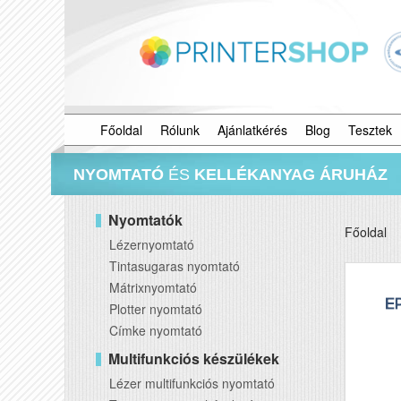
Főoldal
Rólunk
Ajánlatkérés
Blog
Tesztek
NYOMTATÓ
ÉS
KELLÉKANYAG ÁRUHÁZ
Nyomtatók
Főoldal
Lézernyomtató
Tintasugaras nyomtató
Mátrixnyomtató
Plotter nyomtató
Címke nyomtató
Multifunkciós készülékek
Lézer multifunkciós nyomtató