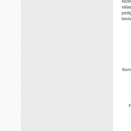
eszk
válas
pedig
beol
Komp
F