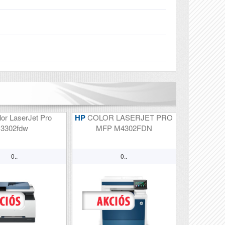
lor LaserJet Pro
HP
COLOR LASERJET PRO
3302fdw
MFP M4302FDN
0..
0..