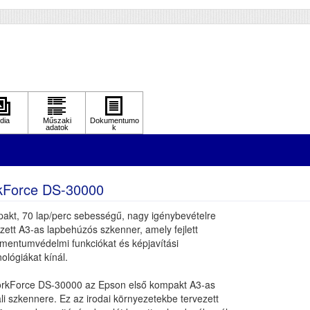
DF (automatikus kétoldalas lapolvasás)
Igen
pírkapacitás
120
lbontás (dpi)
600*600
pírsúly g/m2
27 - 413
kennelés
Igen
meg (kg)
5.8
retek (ma x szé x mé mm)
219x371x208
kForce DS-30000
akt, 70 lap/perc sebességű, nagy igénybevételre
zett A3-as lapbehúzós szkenner, amely fejlett
mentumvédelmi funkciókat és képjavítási
ológiákat kínál.
rkForce DS-30000 az Epson első kompakt A3-as
li szkennere. Ez az irodai környezetekbe tervezett