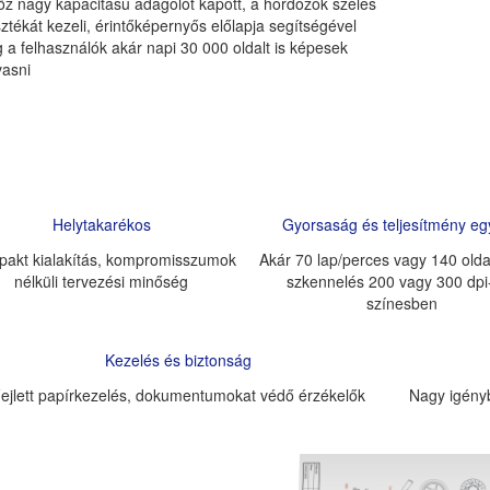
öz nagy kapacitású adagolót kapott, a hordozók széles
ztékát kezeli, érintőképernyős előlapja segítségével
 a felhasználók akár napi 30 000 oldalt is képesek
vasni
Helytakarékos
Gyorsaság és teljesítmény e
akt kialakítás, kompromisszumok
Akár 70 lap/perces vagy 140 olda
nélküli tervezési minőség
szkennelés 200 vagy 300 dpi-
színesben
Kezelés és biztonság
ejlett papírkezelés, dokumentumokat védő érzékelők
Nagy igény