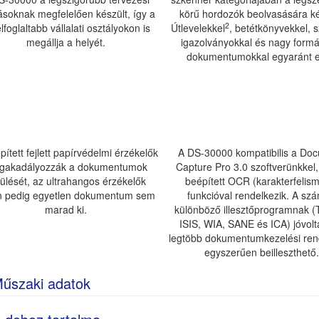
ásoknak megfelelően készült, így a
körű hordozók beolvasására k
2
lfoglaltabb vállalati osztályokon is
Útlevelekkel
, betétkönyvekkel, 
megállja a helyét.
igazolványokkal és nagy form
dokumentumokkal egyaránt el
pített fejlett papírvédelmi érzékelők
A DS-30000 kompatibilis a Do
gakadályozzák a dokumentumok
Capture Pro 3.0 szoftverünkkel
ülését, az ultrahangos érzékelők
beépített OCR (karakterfelis
n pedig egyetlen dokumentum sem
funkcióval rendelkezik. A sz
marad ki.
különböző illesztőprogramnak 
ISIS, WIA, SANE és ICA) jóvolt
legtöbb dokumentumkezelési re
egyszerűen beilleszthető
űszaki adatok