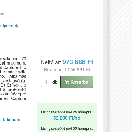
ron
élyeknek
ai szkenner 70
973 686 Ft
Nettó ár:
oldal maximum.
nt Capture Pro
Bruttó ár: 1 236 581 Ft
l rendelkezik.
tő. Alkalmas
vastagságig.
Kosárba
db
Bit Színek / 8
ft SharePoint®
 számítógépre
ument Capture
Lízingszerződéssel
24 hónapra:
52 200 Ft/hó
n található
Lízingszerződéssel
36 hónapra: