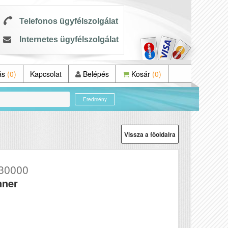
Telefonos ügyfélszolgálat
Internetes ügyfélszolgálat
ás
(0)
Kapcsolat
Belépés
Kosár
(0)
Eredmény
Vissza a főoldalra
30000
nner