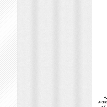
A
Archi
a D