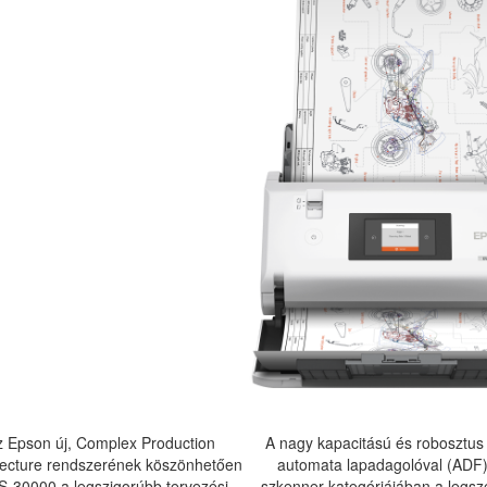
z Epson új, Complex Production
A nagy kapacitású és robosztus k
tecture rendszerének köszönhetően
automata lapadagolóval (ADF)
S-30000 a legszigorúbb tervezési
szkenner kategóriájában a legs