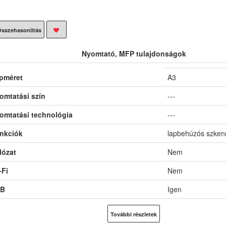
sszehasonlítás
Nyomtató, MFP tulajdonságok
pméret
A3
omtatási szín
---
omtatási technológia
---
nkciók
lapbehúzós szken
lózat
Nem
-Fi
Nem
B
Igen
F (automatikus lapolvasó)
Igen
További részletek