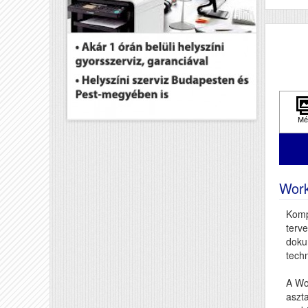
DA
Pa
Fe
Pa
Sz
Tö
Mé
Wor
Komp
terve
doku
techn
A Wo
aszta