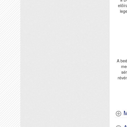
előír
lege
A beé
me
sér
révé
M