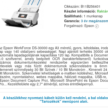
Cikkszám: B11B256401
Készlet információ:
Raktá
Szállítható:
1 munkanap
Garancia:
3 év magánszem
Forgalmazó: Epson
Az Epson WorkForce DS-30000 egy A3 méretű, gyors, kétoldalas, irod
lap vagy 140 oldal/perc sebességgel. Napi ajánlott terhelés 30000 
Automata lapadagolójának kapacitása 120 lap. Kompatibilis a Docume
3.0 szoftverrel, amely beépített OCR (karakterfelismerő) funkcióva
Számos dokumentumkezelési rendszerbe egyszerűen beilleszthe
útlevelek vagy más fűzöt dokimentumok szkennelésére is 6mm 
Bemeneti színmélység 30 Bit Színek / 10 Bit Monokróm , Kimeneti 24 
Bit Monokróm. Szkennelési lehetőségek e-mailben küldéshez, Microso
részére, nyomtatáshoz, webes mappába, hálózati mappába, USB-re,
(Epson Document Capture Pro), Microsoft SharePoint és Epson Doc
ro... Kezelőfelülete egy 2,7" átmérőjű, színes érintőképernyő.
A készülékhez nyomtató kábelt külön kell rendelni, a bal oldalo
"Tartozékok" menüpont alatt.