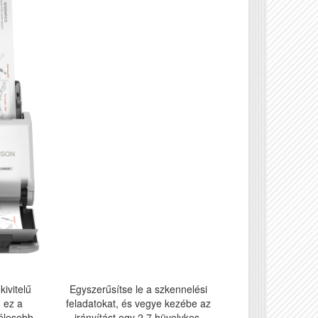
ivitelű
Egyszerűsítse le a szkennelési
 ez a
feladatokat, és vegye kezébe az
zélesebb
irányítást egy 2,7 hüvelykes,