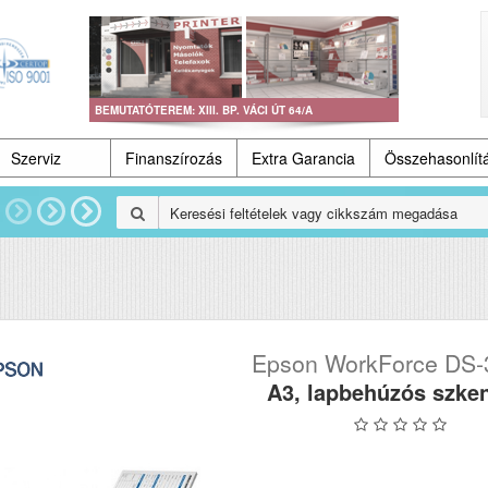
BEMUTATÓTEREM: XIII. BP. VÁCI ÚT 64/A
Szerviz
Finanszírozás
Extra Garancia
Összehasonlít
Epson WorkForce DS-
A3, lapbehúzós szke