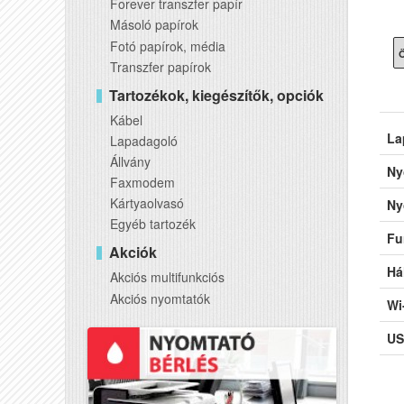
Forever transzfer papír
Másoló papírok
Fotó papírok, média
Ö
Transzfer papírok
Tartozékok, kiegészítők, opciók
Kábel
La
Lapadagoló
Állvány
Ny
Faxmodem
Kártyaolvasó
Ny
Egyéb tartozék
Fu
Akciók
Há
Akciós multifunkciós
Akciós nyomtatók
Wi
US
AD