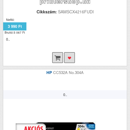
Cikkszám:
SAMSCX4216FUDI
Nettó:
3 990 Ft
Bruttó:5 067 Ft
0..
HP
CC532A No.304A
0..