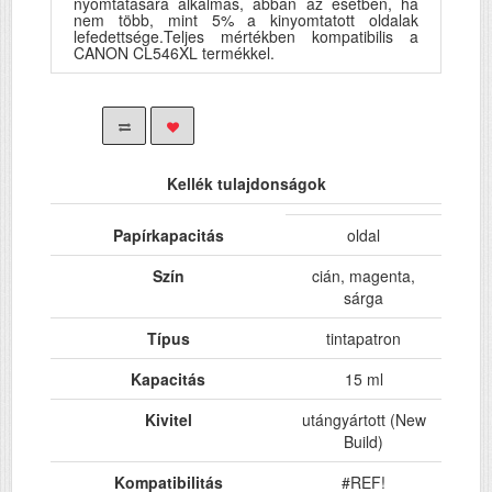
nyomtatására alkalmas, abban az esetben, ha
nem több, mint 5% a kinyomtatott oldalak
lefedettsége.Teljes mértékben kompatibilis a
CANON CL546XL termékkel.
Kellék tulajdonságok
Papírkapacitás
oldal
Szín
cián, magenta,
sárga
Típus
tintapatron
Kapacitás
15 ml
Kivitel
utángyártott (New
Build)
Kompatibilitás
#REF!