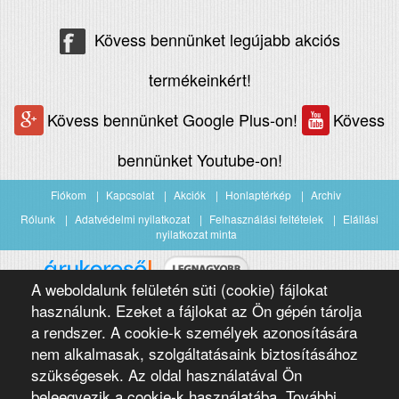
Kövess bennünket legújabb akciós
termékeinkért!
Kövess bennünket Google Plus-on!
Kövess
bennünket Youtube-on!
Fiókom
Kapcsolat
Akciók
Honlaptérkép
Archiv
Rólunk
Adatvédelmi nyilatkozat
Felhasználási feltételek
Elállási
nyilatkozat minta
A weboldalunk felületén süti (cookie) fájlokat
Árukereső.hu
használunk. Ezeket a fájlokat az Ön gépén tárolja
a rendszer. A cookie-k személyek azonosítására
nem alkalmasak, szolgáltatásaink biztosításához
szükségesek. Az oldal használatával Ön
beleegyezik a cookie-k használatába. További