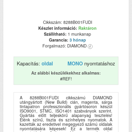
Cikkszám: 8288B001FUDI
Készlet információ:
Raktáron
Szállítható:
1 munkanap
Garancia:
3 hónap
Forgalmazó: DIAMOND
Kapacitás:
nyomtatáshoz
oldal
MONO
Az alábbi készülékekhez alkalmas:
#REF!
A 8288B001FUDI cikkszámú DIAMOND
utángyártott (New Build) cián, magenta, sárga
tintapatron professzionális gyártósoron készül
ISO9001, STMC, ISO1401 szabványok szerint.
Gyártás előtt teljeskörű alapanyag tesztelés!
Élénk színű, tiszta és színhelyes nyomatok. A
kazetták az eredetivel megegyező számú oldalak
nyomtatására képesek! Ez a termék oldal