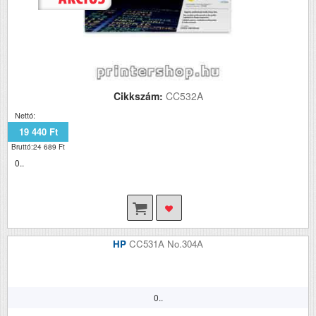
Cikkszám:
CC532A
Nettó:
19 440 Ft
Bruttó:24 689 Ft
0..
HP
CC531A No.304A
0..