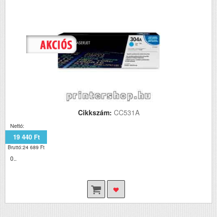
Cikkszám:
CC531A
Nettó:
19 440 Ft
Bruttó:24 689 Ft
0..