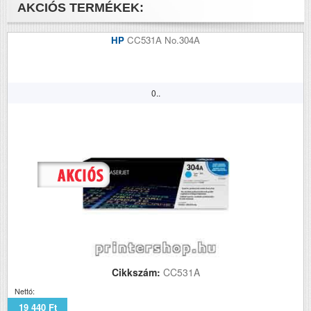
AKCIÓS TERMÉKEK:
HP
CC531A No.304A
0..
Cikkszám:
CC531A
Nettó:
19 440 Ft