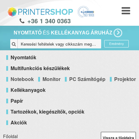
+36 1 340 0363
NYOMTATÓ
ÉS
KELLÉKANYAG ÁRUHÁZ
Eredmény
Nyomtatók
Multifunkciós készülékek
Notebook
Monitor
PC Számítógép
Projektor
Kellékanyagok
Papír
Tartozékok, kiegészítők, opciók
Akciók
Főoldal
Vissza a főoldalra