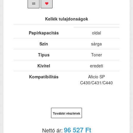
Kellék tulajdonságok
Papírkapacitás
oldal
Szín
sárga
Típus
Toner
Kivitel
eredeti
Kompatibilitás
Aficio SP
C430/C431/C440
További részletek
96 527 Ft
Nettó ár: