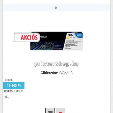
0..
Cikkszám:
CC532A
Nettó:
19 440 Ft
Bruttó:24 689 Ft
0..