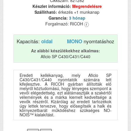
Cikkszám: 821282
Készlet információ:
Megrendelésre
Szállítható:
érkezés +1 munkanap
Garancia:
3 hónap
Forgalmazó: RICOH
Kapacitás:
nyomtatáshoz
oldal
MONO
Az alábbi készülékekhez alkalmas:
Aficio SP C430/C431/C440
Eredeti kellékanyag, mely Aficio SP
C430/C431/C440 nyomtatók számára lett
kifejlesztve. A RICOH gyárban állították elő
melyről köztudomású, hogy lényeges szempont a
vevői elégedettség. ezt alátámasztják a szakértői
vélemények és a márka kiemelt kedveltsége a
vevők részéről. Kizárólag az eredeti tartozékok
úgy lettek tervezve, hogy elősegítsék a halk és
környezetbarát működéshez szükséges NO-
NOIS™ kialakítást.