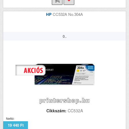
HP
CC532A No.304A
0..
Cikkszám:
CC532A
Nettó:
19 440 Ft