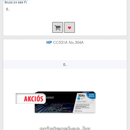
Bruttó:24 689 Ft
0..
HP
CC531A No.304A
0..