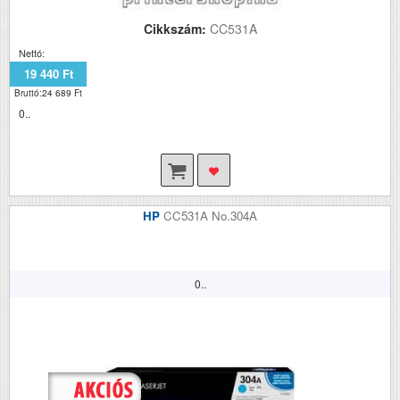
Cikkszám:
CC531A
Nettó:
19 440 Ft
Bruttó:24 689 Ft
0..
HP
CC531A No.304A
0..