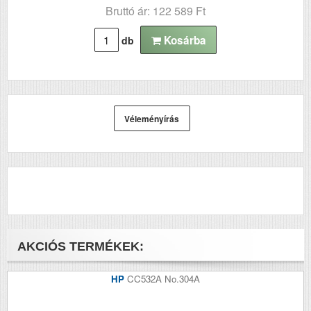
Bruttó ár: 122 589 Ft
Kosárba
db
Véleményírás
AKCIÓS TERMÉKEK:
HP
CC532A No.304A