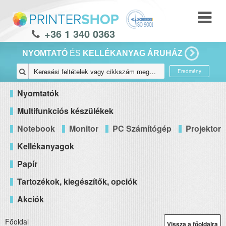
+36 1 340 0363
NYOMTATÓ
ÉS
KELLÉKANYAG ÁRUHÁZ
Eredmény
Nyomtatók
Multifunkciós készülékek
Notebook
Monitor
PC Számítógép
Projektor
Kellékanyagok
Papír
Tartozékok, kiegészítők, opciók
Akciók
Főoldal
Vissza a főoldalra