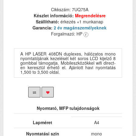
Cikkszám: 7UQ75A
Készlet információ:
Megrendelésre
Szállítható:
érkezés +1 munkanap
Garancia:
2 év magánszemélyeknek
Forgalmazó: HP
A HP LASER 408DN duplexes, hálózatos mono
nyomtatójának kezelését két soros LCD kijelző 8
gombbal támogatja. Mobileszközökkel wifi direct-
en keresztül érhető el. Ajánlott havi nyomtatás
1,500 to 3,500 oldal.
Nyomtató, MFP tulajdonságok
Lapméret
A4
Nyomtatási szín
mono