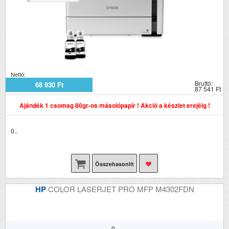
Nettó:
Bruttó:
68 930 Ft
87 541 Ft
Ajándék 1 csomag 80gr-os másolópapír ! Akció a készlet erejéig !
0..
Összehasonlít
HP
COLOR LASERJET PRO MFP M4302FDN
0..