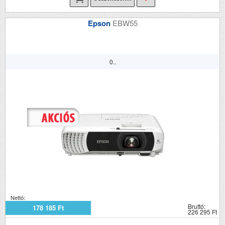
Epson
EBW55
0..
Nettó:
Bruttó:
178 185 Ft
226 295 Ft