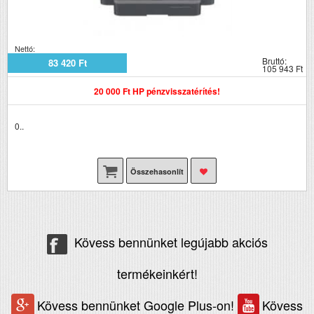
Nettó:
Bruttó:
83 420 Ft
105 943 Ft
20 000 Ft HP pénzvisszatérítés!
0..
Összehasonlít
Kövess bennünket legújabb akciós
termékeinkért!
Kövess bennünket Google Plus-on!
Kövess