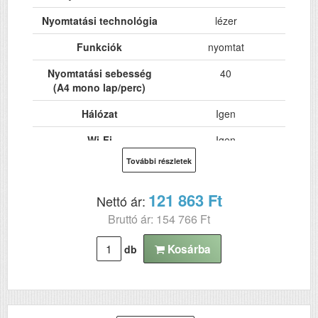
Nyomtatási technológia
lézer
Funkciók
nyomtat
Nyomtatási sebesség
40
(A4 mono lap/perc)
Hálózat
Igen
Wi-Fi
Igen
További részletek
USB
Igen
Kétoldalas, duplex
Igen
121 863 Ft
Nettó ár:
nyomtatás
Bruttó ár: 154 766 Ft
RAM (MB)
256
Kosárba
db
Első fekete nyomat
8.199999999999999
elkészítési ideje (mp)
Papírkapacitás
300