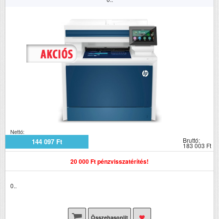
Nettó:
Bruttó:
144 097 Ft
183 003 Ft
20 000 Ft pénzvisszatérítés!
0..
Összehasonlít