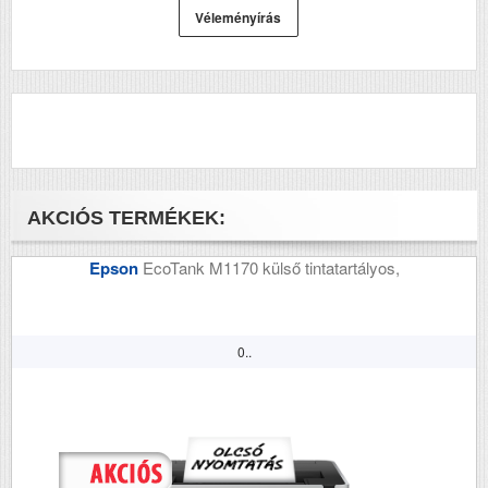
Felbontás (dpi)
1200 x 1200
Véleményírás
Papírsúly g/m2
60-220
Havi terhelhetőség
100000
(oldal/hó)
Szkennelés
n
Tömeg (kg)
10.09
AKCIÓS TERMÉKEK:
Méretek (ma x szé x mé
262,5 x 366 x 365.6
mm)
Epson
EcoTank M1170 külső tintatartályos,
Megjegyzés
Opció: W1332A 550
lapos papíradagoló
tálca
0..
Megjegyzés 2
Induló tonere 10500
oldalas.