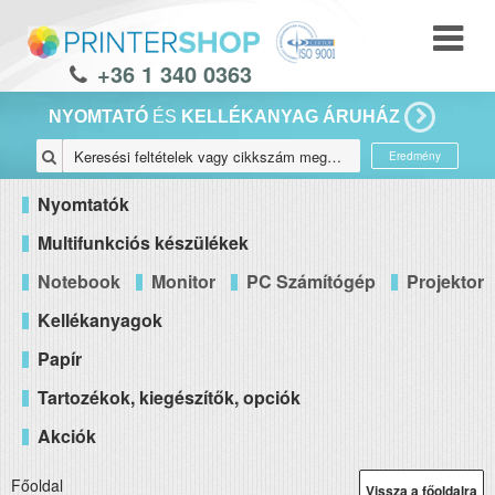
+36 1 340 0363
NYOMTATÓ
ÉS
KELLÉKANYAG ÁRUHÁZ
Eredmény
Nyomtatók
Multifunkciós készülékek
Notebook
Monitor
PC Számítógép
Projektor
Kellékanyagok
Papír
Tartozékok, kiegészítők, opciók
Akciók
Főoldal
Vissza a főoldalra