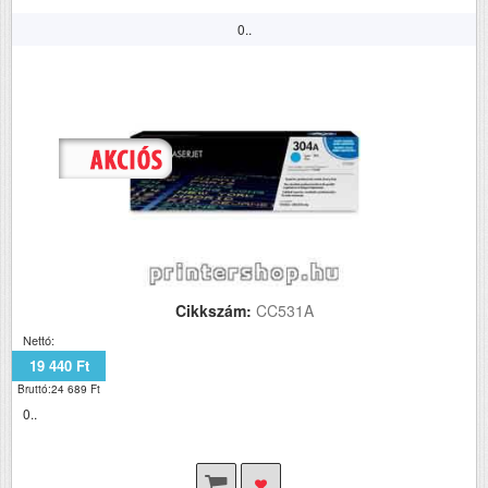
0..
Cikkszám:
CC531A
Nettó:
19 440 Ft
Bruttó:24 689 Ft
0..