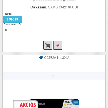
Cikkszám:
SAMSCX4216FUDI
Nettó:
3 990 Ft
Bruttó:5 067 Ft
0..
HP
CC532A No.304A
0..