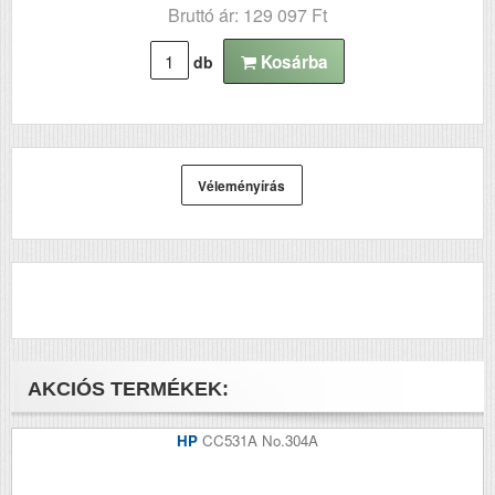
Bruttó ár: 129 097 Ft
Kosárba
db
Véleményírás
AKCIÓS TERMÉKEK:
HP
CC531A No.304A