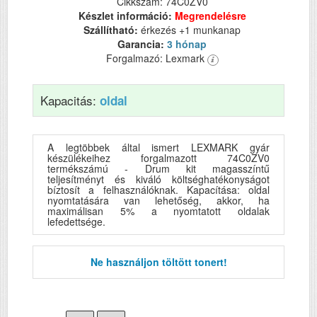
Cikkszám: 74C0ZV0
Készlet információ:
Megrendelésre
Szállítható:
érkezés +1 munkanap
Garancia:
3 hónap
Forgalmazó: Lexmark
Kapacitás:
oldal
A legtöbbek által ismert LEXMARK gyár
készülékeihez forgalmazott 74C0ZV0
termékszámú - Drum kit magasszíntű
teljesítményt és kiváló költséghatékonyságot
bíztosít a felhasználóknak. Kapacítása: oldal
nyomtatására van lehetőség, akkor, ha
maximálisan 5% a nyomtatott oldalak
lefedettsége.
Ne használjon töltött tonert!