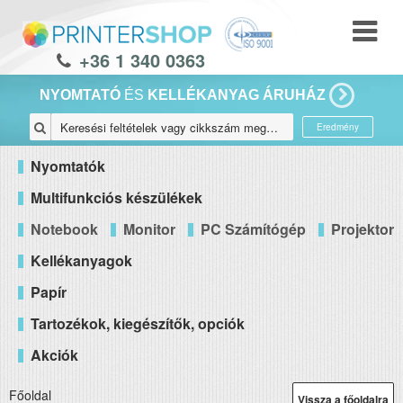
+36 1 340 0363
NYOMTATÓ
ÉS
KELLÉKANYAG ÁRUHÁZ
Eredmény
Nyomtatók
Multifunkciós készülékek
Notebook
Monitor
PC Számítógép
Projektor
Kellékanyagok
Papír
Tartozékok, kiegészítők, opciók
Akciók
Főoldal
Vissza a főoldalra