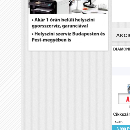
AKCI
DIAMO
Cikkszá
Nettó:
3 990 F