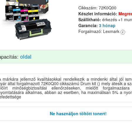
Cikkszám: 72K0Q00
Készlet információ:
Megre
Szállítható:
érkezés +1 mu
Garancia:
3 hónap
Forgalmazó: Lexmark
apacitás:
oldal
A márkára jellemző kvalításokkal rendelkezik a mindenki által jól 
yár által forgalmazott 72K0Q00 cikkszámú Drum kit () mely átesik a sz
előírt minőségbiztosítási ellenőrzéseken, mielőtt forgalmazásra
nyomtatására alkalmas, abban az esetben, ha maximálisan 5% a nyomt
efedettsége
Ne használjon töltött tonert!