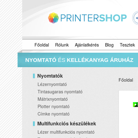
Főoldal
Rólunk
Ajánlatkérés
Blog
Tesztek
NYOMTATÓ
ÉS
KELLÉKANYAG ÁRUHÁZ
Nyomtatók
Főoldal
Lézernyomtató
Tintasugaras nyomtató
Mátrixnyomtató
Plotter nyomtató
Címke nyomtató
Multifunkciós készülékek
Lézer multifunkciós nyomtató