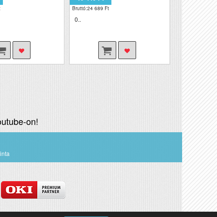
t
Bruttó:24 689 Ft
0..
utube-on!
inta