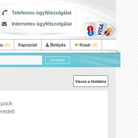
Telefonos ügyfélszolgálat
Internetes ügyfélszolgálat
ás
(0)
Kapcsolat
Belépés
Kosár
(0)
Eredmény
Vissza a főoldalra
pack
eredeti