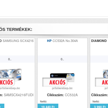
ÓS TERMÉKEK:
ND
SAMSUNG SCX4216
HP
CC532A No.304A
DIAMOND
0..
0..
m:
SAMSCX4216FUDI
Cikkszám:
CC532A
Cikkszám
Nettó:
Nettó:
t
19 440 Ft
3 990 Ft