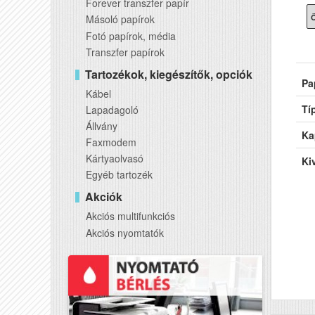
Forever transzfer papír
Másoló papírok
Ö
Fotó papírok, média
Transzfer papírok
Tartozékok, kiegészítők, opciók
Pa
Kábel
Tí
Lapadagoló
Állvány
Ka
Faxmodem
Kártyaolvasó
Kiv
Egyéb tartozék
Akciók
Akciós multifunkciós
Akciós nyomtatók