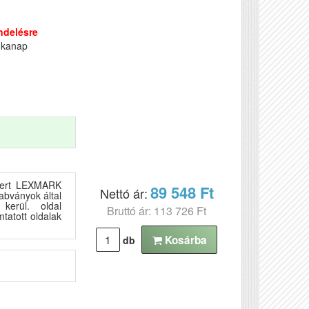
ndelésre
nkanap
ismert LEXMARK
89 548 Ft
Nettó ár:
abványok által
 kerül. oldal
Bruttó ár: 113 726 Ft
atott oldalak
Kosárba
db