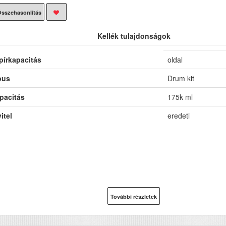
sszehasonlítás
Kellék tulajdonságok
pírkapacitás
oldal
pus
Drum kit
pacitás
175k ml
itel
eredeti
További részletek