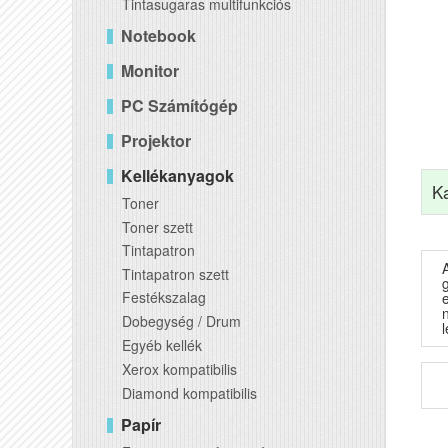
Tintasugaras multifunkciós
Notebook
Monitor
PC Számítógép
Projektor
Kellékanyagok
K
Toner
Toner szett
Tintapatron
Tintapatron szett
g
Festékszalag
Dobegység / Drum
l
Egyéb kellék
Xerox kompatibilis
Diamond kompatibilis
Papír