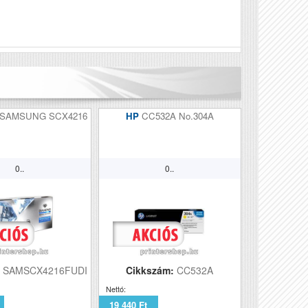
Véleményírás
SAMSUNG SCX4216
HP
CC532A No.304A
0..
0..
:
SAMSCX4216FUDI
Cikkszám:
CC532A
Nettó:
19 440 Ft