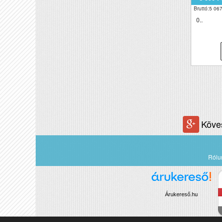
Bruttó:5 067
0..
Köve
Rólu
Árukereső.hu