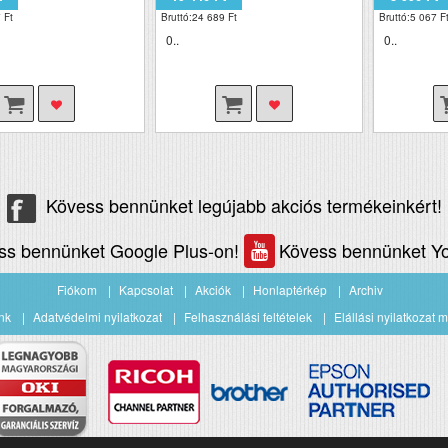
 Ft
Bruttó:24 689 Ft
Bruttó:5 067 F
0..
0..
Kövess bennünket legújabb akciós termékeinkért!
ss bennünket Google Plus-on!
Kövess bennünket Yo
Fiókom
Kapcsolat
Akciók
Honlaptérkép
Archiv
nk
Adatvédelmi nyilatkozat
Felhasználási feltételek
Elállási nyilatkozat m