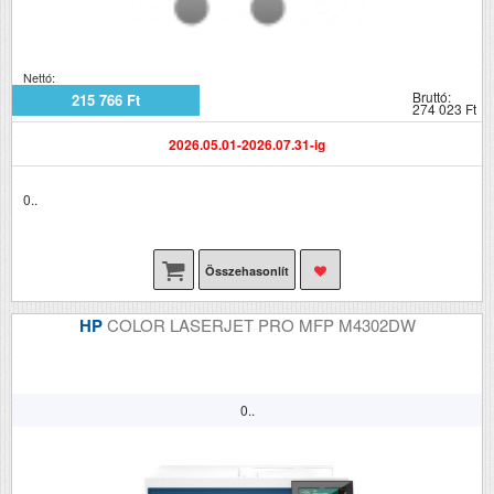
Nettó:
Bruttó:
215 766 Ft
274 023 Ft
2026.05.01-2026.07.31-ig
0..
Összehasonlít
HP
COLOR LASERJET PRO MFP M4302DW
0..