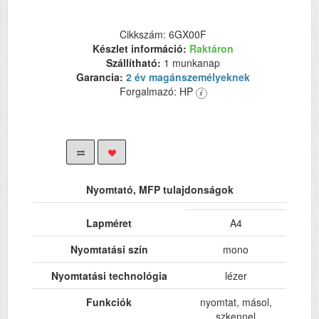
Cikkszám: 6GX00F
Készlet információ:
Raktáron
Szállítható:
1 munkanap
Garancia:
2 év magánszemélyeknek
Forgalmazó: HP
Nyomtató, MFP tulajdonságok
Lapméret
A4
Nyomtatási szín
mono
Nyomtatási technológia
lézer
Funkciók
nyomtat, másol,
szkennel