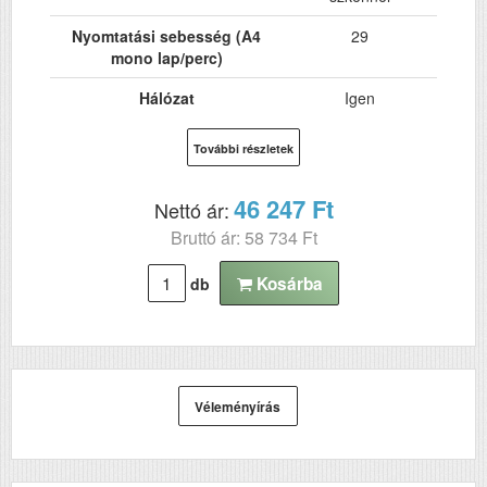
Nyomtatási sebesség (A4
29
mono lap/perc)
Hálózat
Igen
Wi-Fi
Nem
További részletek
USB
Igen
46 247 Ft
Nettó ár:
Kétoldalas, duplex
Igen
Bruttó ár: 58 734 Ft
nyomtatás
ADF (automatikus
Igen
Kosárba
db
lapolvasó)
DADF (automatikus
Nem
kétoldalas lapolvasás)
RAM (MB)
64
Véleményírás
Első fekete nyomat
7
elkészítési ideje (mp)