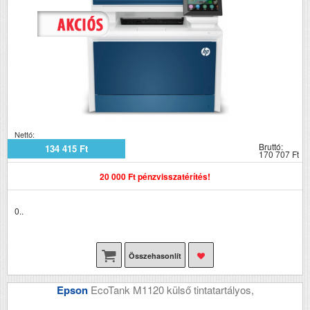
Nettó:
Bruttó:
134 415 Ft
170 707 Ft
20 000 Ft pénzvisszatérítés!
0..
Összehasonlít
Epson
EcoTank M1120 külső tintatartályos,