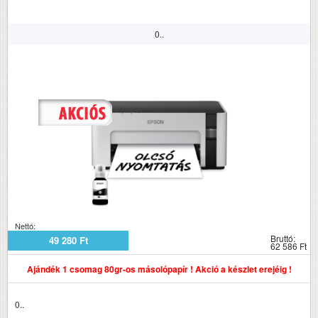
0..
Nettó:
Bruttó:
49 280 Ft
62 586 Ft
Ajándék 1 csomag 80gr-os másolópapír ! Akció a készlet erejéig !
0..