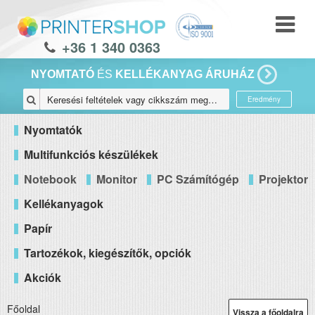
+36 1 340 0363
NYOMTATÓ
ÉS
KELLÉKANYAG ÁRUHÁZ
Eredmény
Nyomtatók
Multifunkciós készülékek
Notebook
Monitor
PC Számítógép
Projektor
Kellékanyagok
Papír
Tartozékok, kiegészítők, opciók
Akciók
Főoldal
Vissza a főoldalra