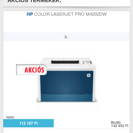
AKCIÓS TERMÉKEK:
HP
COLOR LASERJET PRO M4202DW
0..
Nettó:
Bruttó:
112 167 Ft
142 452 Ft