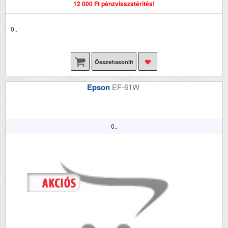
12 000 Ft pénzvisszatérítés!
0..
Összehasonlít
Epson
EF-61W
0..