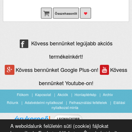
Összehasonlít
Kövess bennünket legújabb akciós
termékeinkért!
Kövess bennünket Google Plus-on!
Kövess
bennünket Youtube-on!
Fiókom
Kapcsolat
Akciók
Honlaptérkép
Archiv
Rólunk
Adatvédelmi nyilatkozat
Felhasználási feltételek
Elállási
nyilatkozat minta
A weboldalunk felületén süti (cookie) fájlokat
Árukereső.hu