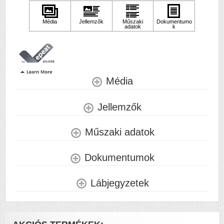
Papírkapacitás
150
Felbontás (dpi)
600 x 600
Papírsúly g/m2
60-163
Havi terhelhetőség
20000
(oldal/hó)
Média
Szkennelés
i
Jellemzők
Tömeg (kg)
9.5
Méretek (ma x szé x mé mm)
294,4 x 418,0 x
Műszaki adatok
308,0
Dokumentumok
Megjegyzés 2
Induló toner 700
oldalra elegendő
festékkel
Lábjegyzetek