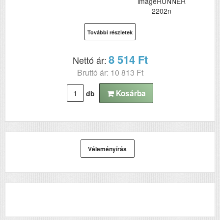
imageRUNNER
2202n
További részletek
8 514 Ft
Nettó ár:
Bruttó ár: 10 813 Ft
Kosárba
db
Véleményírás