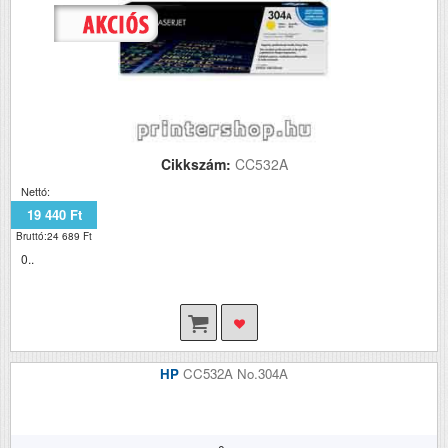
Cikkszám:
CC532A
Nettó:
19 440 Ft
Bruttó:24 689 Ft
0..
HP
CC532A No.304A