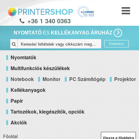
+36 1 340 0363
NYOMTATÓ
ÉS
KELLÉKANYAG ÁRUHÁZ
Eredmény
Nyomtatók
Multifunkciós készülékek
Notebook
Monitor
PC Számítógép
Projektor
Kellékanyagok
Papír
Tartozékok, kiegészítők, opciók
Akciók
Főoldal
Vissza a főoldalra