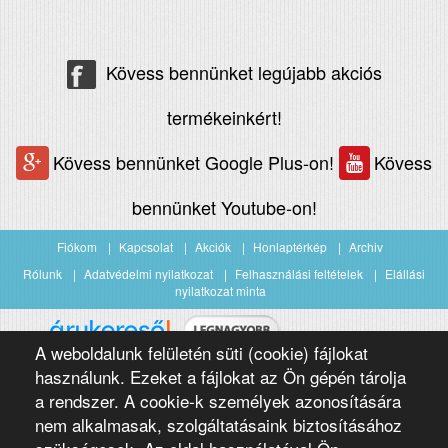
Kövess bennünket legújabb akciós
termékeinkért!
Kövess bennünket Google Plus-on!
Kövess
bennünket Youtube-on!
Fiókom
Kapcsolat
Akciók
Honlaptérkép
Archiv
Rólunk
Adatvédelmi nyilatkozat
Felhasználási feltételek
Elállási
nyilatkozat minta
A weboldalunk felületén süti (cookie) fájlokat
Árukereső.hu
használunk. Ezeket a fájlokat az Ön gépén tárolja
a rendszer. A cookie-k személyek azonosítására
nem alkalmasak, szolgáltatásaink biztosításához