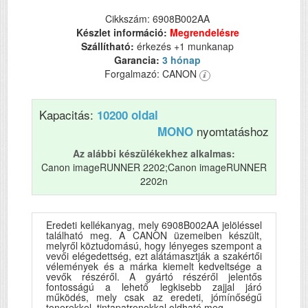
Cikkszám: 6908B002AA
Készlet információ:
Megrendelésre
Szállítható:
érkezés +1 munkanap
Garancia:
3 hónap
Forgalmazó: CANON
Kapacitás:
10200 oldal
nyomtatáshoz
MONO
Az alábbi készülékekhez alkalmas:
Canon imageRUNNER 2202;Canon imageRUNNER
2202n
Eredeti kellékanyag, mely 6908B002AA jelöléssel
található meg. A CANON üzemeiben készült,
melyről köztudomású, hogy lényeges szempont a
vevői elégedettség, ezt alátámasztják a szakértői
vélemények és a márka kiemelt kedveltsége a
vevők részéről. A gyártó részéről jelentős
fontosságú a lehető legkisebb zajjal járó
működés, mely csak az eredeti, jómínőségű
tonerekkel, tintapatronokkal oldható meg.