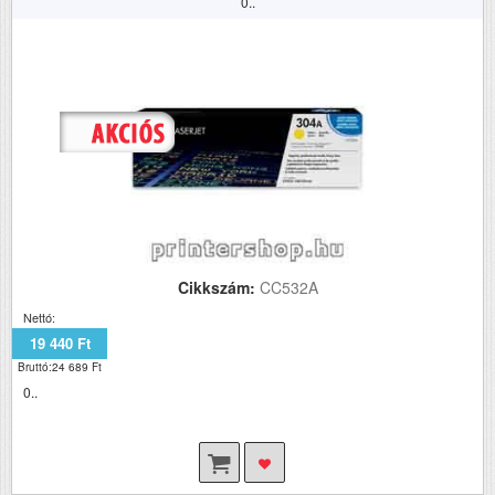
0..
Cikkszám:
CC532A
Nettó:
19 440 Ft
Bruttó:24 689 Ft
0..