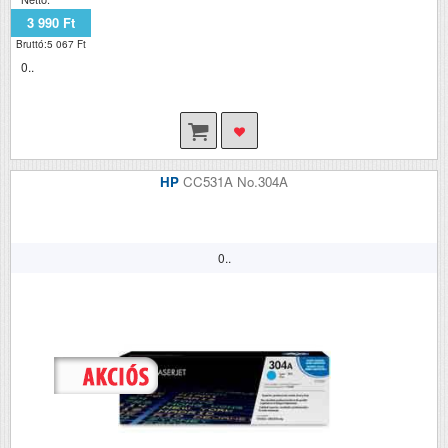
3 990 Ft
Bruttó:5 067 Ft
0..
HP
CC531A No.304A
0..