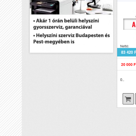
Nettó:
83 420 
20 000 F
0..