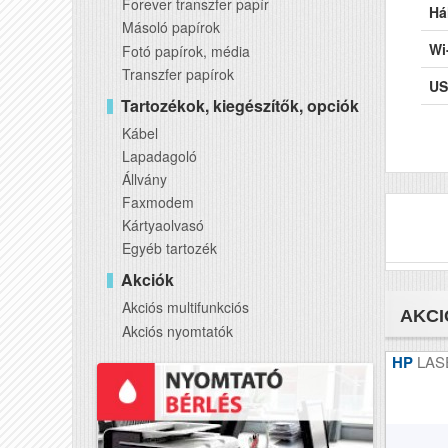
Forever transzfer papír
Há
Másoló papírok
Wi
Fotó papírok, média
Transzfer papírok
US
Tartozékok, kiegészítők, opciók
Ké
Kábel
Lapadagoló
AD
Állvány
DA
Faxmodem
Kártyaolvasó
Fe
Egyéb tartozék
Sz
Akciók
Akciós multifunkciós
Tö
AKCI
Akciós nyomtatók
Mé
HP
LAS