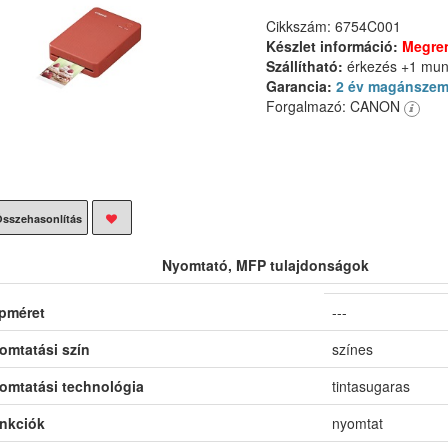
Cikkszám: 6754C001
Készlet információ:
Megre
Szállítható:
érkezés +1 mu
Garancia:
2 év magánszem
Forgalmazó: CANON
sszehasonlítás
Nyomtató, MFP tulajdonságok
pméret
---
omtatási szín
színes
omtatási technológia
tintasugaras
nkciók
nyomtat