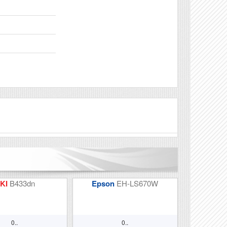
Véleményírás
KI
B433dn
Epson
EH-LS670W
0..
0..