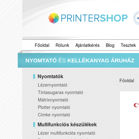
Főoldal
Rólunk
Ajánlatkérés
Blog
Tesztek
NYOMTATÓ
ÉS
KELLÉKANYAG ÁRUHÁZ
Nyomtatók
Főoldal
Lézernyomtató
Tintasugaras nyomtató
Mátrixnyomtató
Plotter nyomtató
Címke nyomtató
Multifunkciós készülékek
Lézer multifunkciós nyomtató