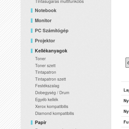
Tintasugaras multifunkciós
Notebook
Monitor
PC Számítógép
Projektor
Kellékanyagok
Toner
Ö
Toner szett
Tintapatron
Tintapatron szett
Festékszalag
La
Dobegység / Drum
Egyéb kellék
Ny
Xerox kompatibilis
Ny
Diamond kompatibilis
Papír
Fu