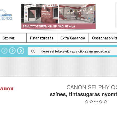
BEMUTATÓTEREM: XIII. BP. VÁCI ÚT 64/A
Szerviz
Finanszírozás
Extra Garancia
Összehasonlít
CANON SELPHY Q
színes, tintasugaras nyom