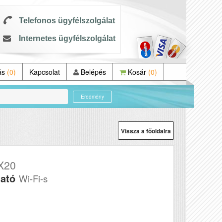
Telefonos ügyfélszolgálat
Internetes ügyfélszolgálat
ás
(0)
Kapcsolat
Belépés
Kosár
(0)
Eredmény
Vissza a főoldalra
X20
tató
Wi-Fi-s