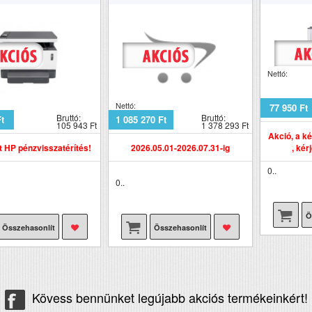
Nettó:
Nettó:
77 950 Ft
Bruttó:
Bruttó:
Ft
1 085 270 Ft
105 943 Ft
1 378 293 Ft
Akció, a k
, kér
t HP pénzvisszatérítés!
2026.05.01-2026.07.31-ig
0..
0..
Ö
Összehasonlít
Összehasonlít
Kövess bennünket legújabb akciós termékeinkért!