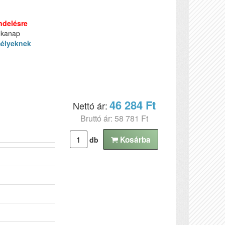
ndelésre
nkanap
élyeknek
46 284 Ft
Nettó ár:
Bruttó ár: 58 781 Ft
Kosárba
db