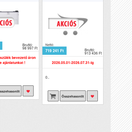
Bruttó:
Nettó:
98 997 Ft
Bruttó:
719 241 Ft
913 436 Ft
észülék bevezető áron
je ajánlatunkat !
2026.05.01-2026.07.31-ig
0..
sszehasonlít
Összehasonlít