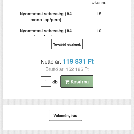
szkennel
Nyomtatási sebesség (A4
15
mono lap/perc)
Nyomtatási sebesség (A4
10
színes lap/perc)
További részletek
Hálózat
Igen
Wi-Fi
Igen
119 831 Ft
Nettó ár:
Bruttó ár: 152 185 Ft
USB
Igen
Kétoldalas, duplex
Nem
Kosárba
db
nyomtatás
ADF (automatikus
Nem
lapolvasó)
DADF (automatikus
Nem
Véleményírás
kétoldalas lapolvasás)
Első fekete nyomat
9