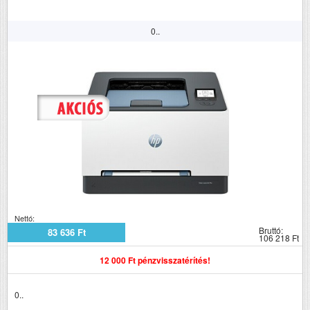
0..
Nettó:
Bruttó:
83 636 Ft
106 218 Ft
12 000 Ft pénzvisszatérítés!
0..