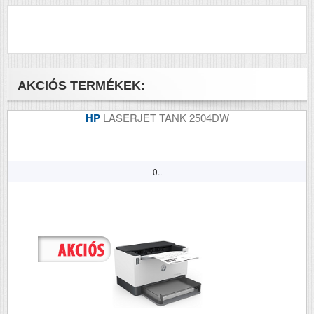
elkészítési ideje (mp)
Első színes nyomat
11
elkészítési ideje (mp)
Papírkapacitás
250
AKCIÓS TERMÉKEK:
Felbontás (dpi)
600x1200
HP
LASERJET TANK 2504DW
Papírsúly g/m2
105
Havi terhelhetőség
27000
(oldal/hó)
0..
Szkennelés
Igen
Tömeg (kg)
7
Méretek (ma x szé x mé mm)
374×380×186