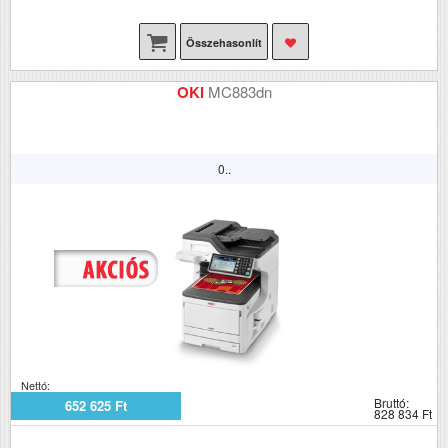
Összehasonlít
OKI
MC883dn
0..
Nettó:
Bruttó:
652 625 Ft
828 834 Ft