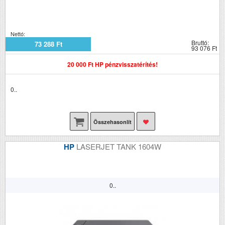
Nettó:
Bruttó:
73 288 Ft
93 076 Ft
20 000 Ft HP pénzvisszatérítés!
0..
Összehasonlít
HP
LASERJET TANK 1604W
0..