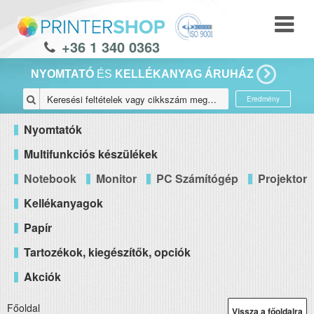
+36 1 340 0363
NYOMTATÓ
ÉS
KELLÉKANYAG ÁRUHÁZ
Eredmény
Nyomtatók
Multifunkciós készülékek
Notebook
Monitor
PC Számítógép
Projektor
Kellékanyagok
Papír
Tartozékok, kiegészítők, opciók
Akciók
Főoldal
Vissza a főoldalra