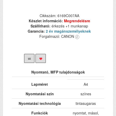
Cikkszám: 6169C007AA
Készlet információ:
Megrendelésre
Szállítható:
érkezés +1 munkanap
Garancia:
2 év magánszemélyeknek
Forgalmazó: CANON
Nyomtató, MFP tulajdonságok
Lapméret
A4
Nyomtatási szín
színes
Nyomtatási technológia
tintasugaras
Funkciók
nyomtat, másol,