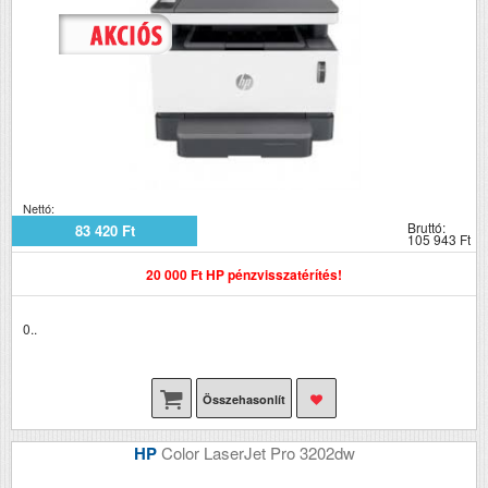
Nettó:
Bruttó:
83 420 Ft
105 943 Ft
20 000 Ft HP pénzvisszatérítés!
0..
Összehasonlít
HP
Color LaserJet Pro 3202dw