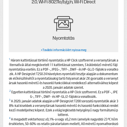
2.0, Wi-Fi 802.11a/b/g/n, Wi-Fi Direct
Nyomtatás
+További információért nyissa meg
1
Három kattintással történő nyomtatás a HP Click szoftverrel a versenytársak a
lternatívái által megkövetelt 11 kattintással szemben, 5 különböző méretű fájl
nyomtatása esetén. Ez a PDF-, JPEG-, TIFF-, DWF- és HP-GL/2-fájlokra vonatko
zik. A HP DesignJet T250 24 hüvelykes nyomtató tesztje alapján a dokumentum
ok előkészítésétől a nyomtatásukig tartó folyamat akár 2X gyorsabb a versenyt
ársak hasonló méretű és hasonló funkciókkal rendelkező alternatíváihoz képest
a 2020. januári adatok szerint.
2
Egyetlen kattintással történő nyomtatás a HP Click szoftverrel. Ez a PDF-, JPE
G-, TIFF-, DWF- és HP-GL/2-fájlokra vonatkozik.
3
A 2020. januári adatok alapján a HP DesignJet T200 sorozatú nyomtatók akár 3
8%-kal kisebbek a versenytársak hasonló méretű és hasonló funkciókkal rendel
kező modelljeihez képest. Ezek a világ legkisebb helyigényű nagy formátumú p
lotterei.
4
A megadott vektorhossz ±0,1%-a vagy ±0,2 mm (amelyik nagyobb) 23 ºC hőm
érsékleten, 50-60%-os relatív páratartalom mellett, A0 méretű nyomathordozó