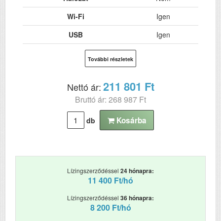
Wi-Fi
Igen
USB
Igen
Kétoldalas, duplex
Nem
További részletek
nyomtatás
ADF (automatikus
Nem
211 801 Ft
Nettó ár:
lapolvasó)
Bruttó ár: 268 987 Ft
DADF (automatikus
Nem
kétoldalas lapolvasás)
Kosárba
db
RAM (MB)
512
Szkennelés
n
Lízingszerződéssel
24 hónapra:
Tömeg (kg)
21.5
11 400 Ft/hó
Méretek (ma x szé x mé mm)
1013 x 440 x 285
Lízingszerződéssel
36 hónapra:
8 200 Ft/hó