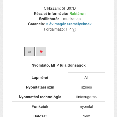
Cikkszám: 5HB07D
Készlet információ:
Raktáron
Szállítható:
1 munkanap
Garancia:
3 év magánszemélyeknek
Forgalmazó: HP
Nyomtató, MFP tulajdonságok
Lapméret
A1
Nyomtatási szín
színes
Nyomtatási technológia
tintasugaras
Funkciók
nyomtat
Hálózat
Nem