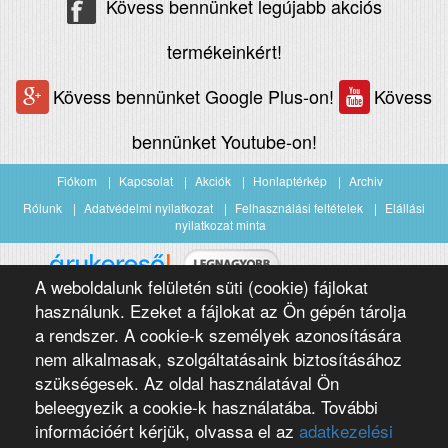
Kövess bennünket legújabb akciós
termékeinkért!
Kövess bennünket Google Plus-on!
Kövess
bennünket Youtube-on!
Fiókom
Kapcsolat
Akciók
Honlaptérkép
Archiv
Rólunk
Adatvédelmi nyilatkozat
Felhasználási feltételek
Elállási
nyilatkozat minta
A weboldalunk felületén süti (cookie) fájlokat
Árukereső.hu
használunk. Ezeket a fájlokat az Ön gépén tárolja
a rendszer. A cookie-k személyek azonosítására
nem alkalmasak, szolgáltatásaink biztosításához
szükségesek. Az oldal használatával Ön
beleegyezik a cookie-k használatába. További
információért kérjük, olvassa el az
adatkezelési
Copyright 2016 Négypólus Kft
Webdesign by loomify developer team