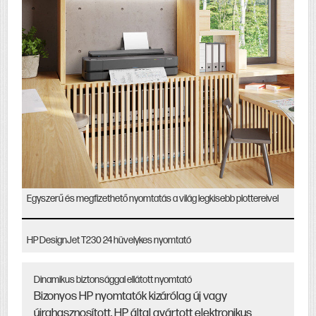
Egyszerű és megfizethető nyomtatás a világ legkisebb plottereivel
HP DesignJet T230 24 hüvelykes nyomtató
Dinamikus biztonsággal ellátott nyomtató
Bizonyos HP nyomtatók kizárólag új vagy
újrahasznosított, HP által gyártott elektronikus