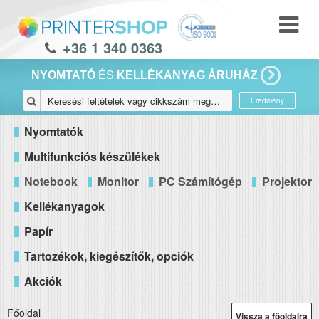
+36 1 340 0363
NYOMTATÓ
ÉS
KELLÉKANYAG ÁRUHÁZ
Eredmény
Nyomtatók
Multifunkciós készülékek
Notebook
Monitor
PC Számítógép
Projektor
Kellékanyagok
Papír
Tartozékok, kiegészítők, opciók
Akciók
Főoldal
Vissza a főoldalra