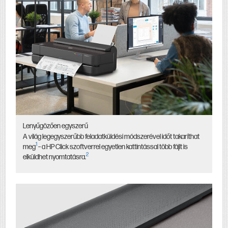
Lenyűgözően egyszerű
A világ legegyszerűbb feladatküldési módszerével időt takaríthat
1
meg
– a HP Click szoftverrel egyetlen kattintással több fájlt is
2
elküldhet nyomtatásra.