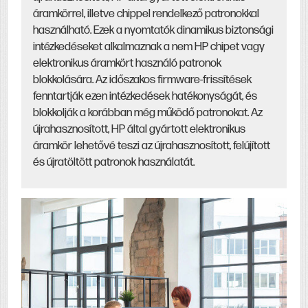
áramkörrel, illetve chippel rendelkező patronokkal
használható. Ezek a nyomtatók dinamikus biztonsági
intézkedéseket alkalmaznak a nem HP chipet vagy
elektronikus áramkört használó patronok
blokkolására. Az időszakos firmware-frissítések
fenntartják ezen intézkedések hatékonyságát, és
blokkolják a korábban még működő patronokat. Az
újrahasznosított, HP által gyártott elektronikus
áramkör lehetővé teszi az újrahasznosított, felújított
és újratöltött patronok használatát.