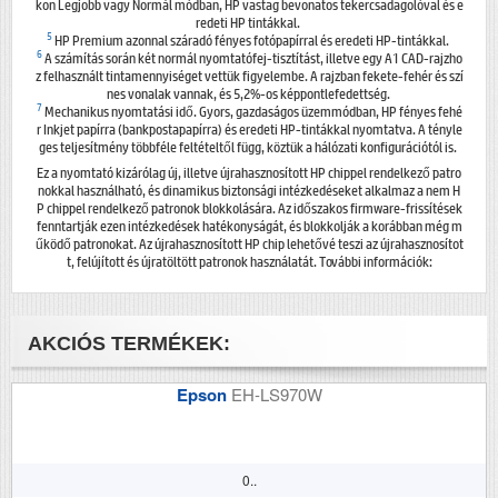
kon Legjobb vagy Normál módban, HP vastag bevonatos tekercsadagolóval és e
redeti HP tintákkal.
5
HP Premium azonnal száradó fényes fotópapírral és eredeti HP-tintákkal.
6
A számítás során két normál nyomtatófej-tisztítást, illetve egy A1 CAD-rajzho
z felhasznált tintamennyiséget vettük figyelembe. A rajzban fekete-fehér és szí
nes vonalak vannak, és 5,2%-os képpontlefedettség.
7
Mechanikus nyomtatási idő. Gyors, gazdaságos üzemmódban, HP fényes fehé
r Inkjet papírra (bankpostapapírra) és eredeti HP-tintákkal nyomtatva. A tényle
ges teljesítmény többféle feltételtől függ, köztük a hálózati konfigurációtól is.
Ez a nyomtató kizárólag új, illetve újrahasznosított HP chippel rendelkező patro
nokkal használható, és dinamikus biztonsági intézkedéseket alkalmaz a nem H
P chippel rendelkező patronok blokkolására. Az időszakos firmware-frissítések
fenntartják ezen intézkedések hatékonyságát, és blokkolják a korábban még m
űködő patronokat. Az újrahasznosított HP chip lehetővé teszi az újrahasznosítot
t, felújított és újratöltött patronok használatát. További információk:
AKCIÓS TERMÉKEK:
Epson
EH-LS970W
0..