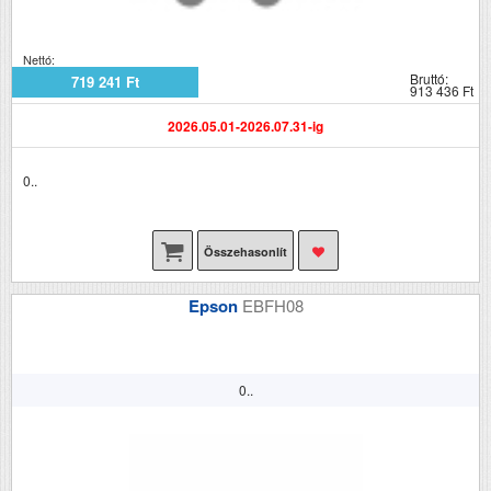
Nettó:
Bruttó:
719 241 Ft
913 436 Ft
2026.05.01-2026.07.31-ig
0..
Összehasonlít
Epson
EBFH08
0..