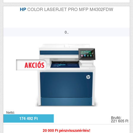
HP
COLOR LASERJET PRO MFP M4302FDW
0..
Nettó:
Bruttó:
174 492 Ft
221 605 Ft
20 000 Ft pénzvisszatérítés!