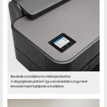
Illeszkedik az irodájához és a költségvetéséhez
3
A világ legkisebb plotterei
úgy vannak kialakítva, hogy minél
kevesebb helyet foglaljanak az irodájában.