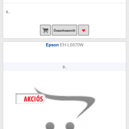
0..
Összehasonlít
Epson
EH-LS670W
0..