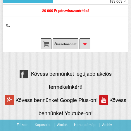
183 003 Ft
20 000 Ft pénzvisszatérítés!
0..
Összehasonlít
Kövess bennünket legújabb akciós
termékeinkért!
Kövess bennünket Google Plus-on!
Kövess
bennünket Youtube-on!
Fiókom
Kapcsolat
Akciók
Honlaptérkép
Archiv