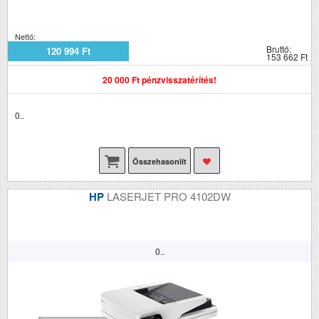
Nettó:
Bruttó:
120 994 Ft
153 662 Ft
20 000 Ft pénzvisszatérítés!
0..
Összehasonlít
HP
LASERJET PRO 4102DW
0..