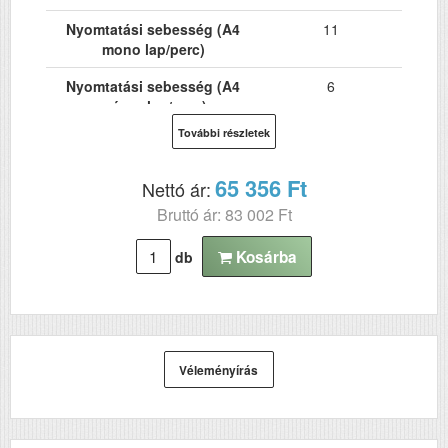
Nyomtatási sebesség (A4
11
mono lap/perc)
Nyomtatási sebesség (A4
6
színes lap/perc)
További részletek
Hálózat
Nem
Wi-Fi
Nem
65 356 Ft
Nettó ár:
Bruttó ár: 83 002 Ft
USB
Igen
Kétoldalas, duplex
Nem
Kosárba
db
nyomtatás
ADF (automatikus
Nem
lapolvasó)
DADF (automatikus
Nem
Véleményírás
kétoldalas lapolvasás)
Papírkapacitás
100