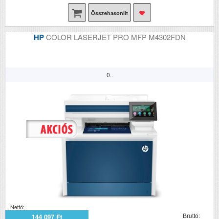
Összehasonlít
HP
COLOR LASERJET PRO MFP M4302FDN
0..
Nettó:
Bruttó:
144 097 Ft