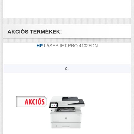
Felbontás (dpi)
4800x1200
Papírsúly g/m2
265
Szkennelés
Igen
AKCIÓS TERMÉKEK:
Tömeg (kg)
6
HP
LASERJET PRO 4102FDN
Méretek (ma x szé x mé mm)
416×337×177
0..