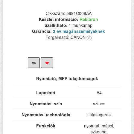
Cikkszám: 5991C009AA
Készlet információ:
Raktáron
Szállítható:
1 munkanap
Garancia:
2 év magánszemélyeknek
Forgalmazó: CANON
Nyomtató, MFP tulajdonságok
Lapméret
A4
Nyomtatási szín
színes
Nyomtatási technológia
tintasugaras
Funkciók
nyomtat, másol,
szkennel