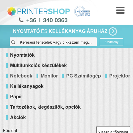
+36 1 340 0363
NYOMTATÓ
ÉS
KELLÉKANYAG ÁRUHÁZ
Eredmény
Nyomtatók
Multifunkciós készülékek
Notebook
Monitor
PC Számítógép
Projektor
Kellékanyagok
Papír
Tartozékok, kiegészítők, opciók
Akciók
Főoldal
Vissza a főoldalra