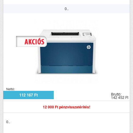
0..
Nettó:
Bruttó:
112 167 Ft
142 452 Ft
12 000 Ft pénzvisszatérítés!
0..