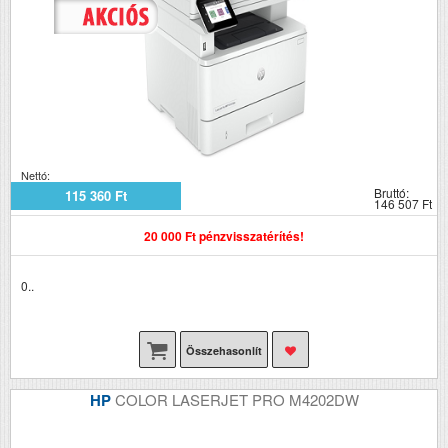
Nettó:
Bruttó:
115 360 Ft
146 507 Ft
20 000 Ft pénzvisszatérítés!
0..
Összehasonlít
HP
COLOR LASERJET PRO M4202DW