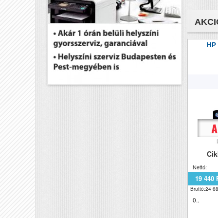
AKCI
HP
Ci
Nettó:
19 440 
Bruttó:24 68
0..