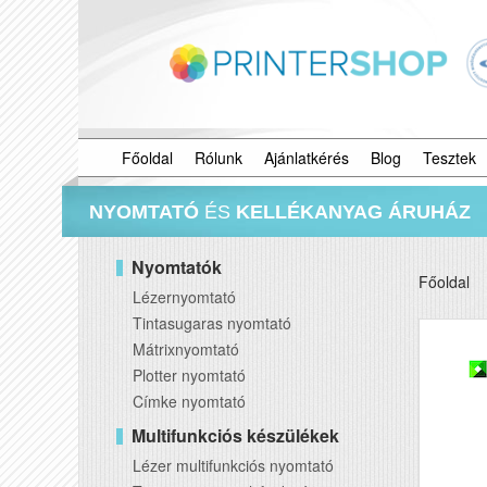
Főoldal
Rólunk
Ajánlatkérés
Blog
Tesztek
NYOMTATÓ
ÉS
KELLÉKANYAG ÁRUHÁZ
Nyomtatók
Főoldal
Lézernyomtató
Tintasugaras nyomtató
Mátrixnyomtató
Plotter nyomtató
Címke nyomtató
Multifunkciós készülékek
Lézer multifunkciós nyomtató