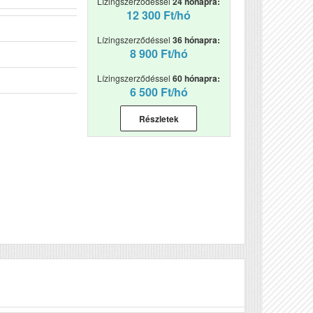
Lízingszerződéssel
24 hónapra:
12 300 Ft/hó
Lízingszerződéssel
36 hónapra:
8 900 Ft/hó
Lízingszerződéssel
60 hónapra:
6 500 Ft/hó
Részletek
Véleményírás