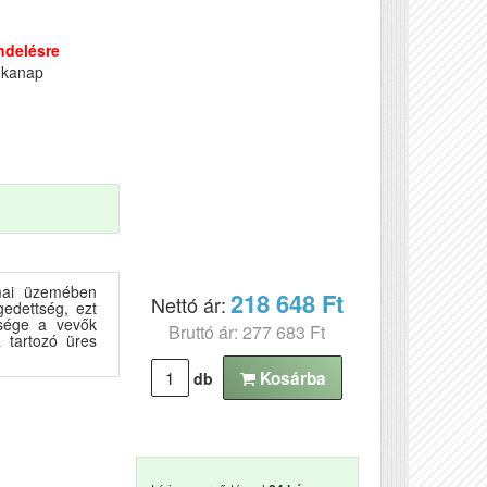
ndelésre
nkanap
mai üzemében
218 648 Ft
Nettó ár:
edettség, ezt
tsége a vevők
Bruttó ár: 277 683 Ft
 tartozó üres
Kosárba
db