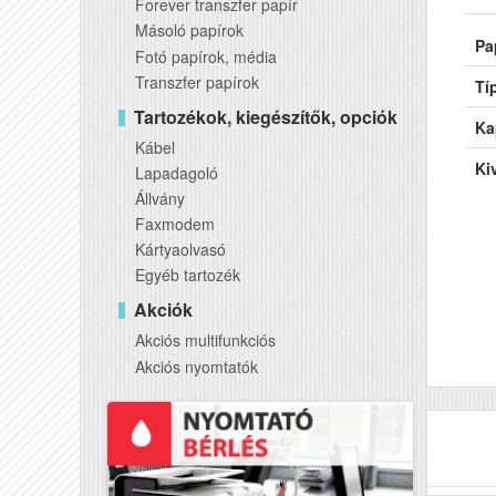
Forever transzfer papír
Másoló papírok
Pa
Fotó papírok, média
Transzfer papírok
Tí
Tartozékok, kiegészítők, opciók
Ka
Kábel
Kiv
Lapadagoló
Állvány
Faxmodem
Kártyaolvasó
Egyéb tartozék
Akciók
Akciós multifunkciós
Akciós nyomtatók