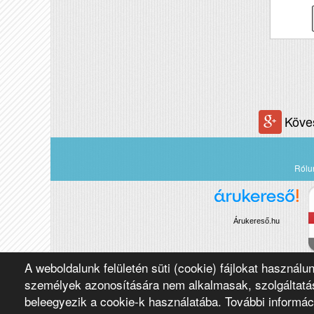
Köve
Rólu
Árukereső.hu
A weboldalunk felületén süti (cookie) fájlokat használu
Copyright 2016 Négypólus Kft
személyek azonosítására nem alkalmasak, szolgáltatás
beleegyezik a cookie-k használatába. További informác