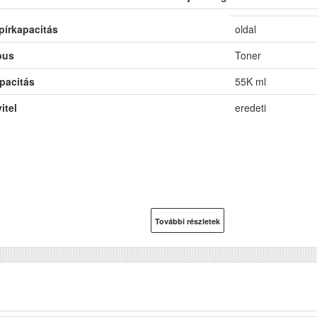
pírkapacitás
oldal
pus
Toner
pacitás
55K ml
itel
eredeti
További részletek