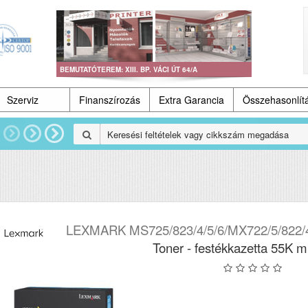
BEMUTATÓTEREM: XIII. BP. VÁCI ÚT 64/A
Szerviz
Finanszírozás
Extra Garancia
Összehasonlít
LEXMARK MS725/823/4/5/6/MX722/5/822/4/
Toner - festékkazetta 55K m