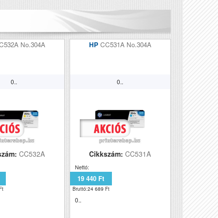
C532A No.304A
HP
CC531A No.304A
0..
0..
szám:
CC532A
Cikkszám:
CC531A
Nettó:
19 440 Ft
Ft
Bruttó:24 689 Ft
0..