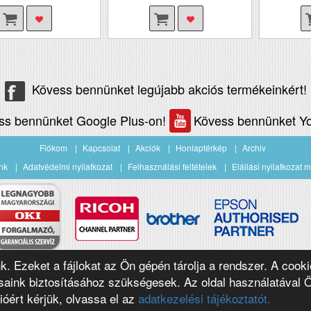
Kövess bennünket legújabb akciós termékeinkért!
ss bennünket Google Plus-on!
Kövess bennünket Yo
Fiókom
Kapcsolat
Akciók
Honlaptérkép
Archiv
nk
Adatvédelmi nyilatkozat
Felhasználási feltételek
Elállási nyilatkozat m
nk. Ezeket a fájlokat az Ön gépén tárolja a rendszer. A cooki
aink biztosításához szükségesek. Az oldal használatával 
ióért kérjük, olvassa el az
adatkezelési tájékoztatót.