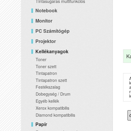
Tintasugaras multifunkciós
Notebook
Monitor
PC Számítógép
Projektor
Kellékanyagok
K
Toner
Toner szett
Tintapatron
Tintapatron szett
Festékszalag
Dobegység / Drum
Egyéb kellék
Xerox kompatibilis
Diamond kompatibilis
Ö
Papír