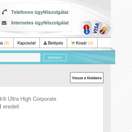
Telefonos ügyfélszolgálat
Internetes ügyfélszolgálat
ás
(0)
Kapcsolat
Belépés
Kosár
(0)
Eredmény
Vissza a főoldalra
6 Ultra High Corporate
l
eredeti