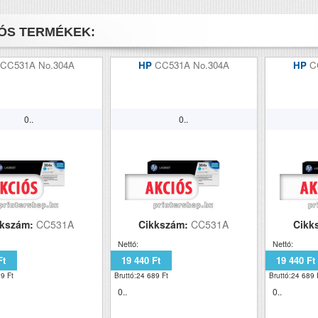
ÓS TERMÉKEK:
CC531A No.304A
HP
CC531A No.304A
HP
C
0..
0..
kkszám:
CC531A
Cikkszám:
CC531A
Cikk
Nettó:
Nettó:
Ft
19 440 Ft
19 440 Ft
9 Ft
Bruttó:24 689 Ft
Bruttó:24 689 
0..
0..