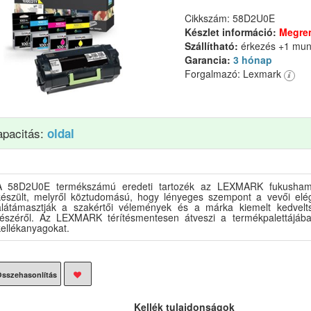
Cikkszám: 58D2U0E
Készlet információ:
Megre
Szállítható:
érkezés +1 mu
Garancia:
3 hónap
Forgalmazó: Lexmark
apacitás:
oldal
A 58D2U0E termékszámú eredeti tartozék az LEXMARK fukusha
készült, melyről köztudomású, hogy lényeges szempont a vevői elég
alátámasztják a szakértői vélemények és a márka kiemelt kedvel
részéről. Az LEXMARK térítésmentesen átveszi a termékpalettájába
kellékanyagokat.
sszehasonlítás
Kellék tulajdonságok