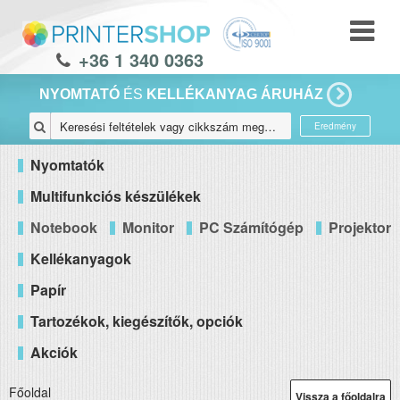
+36 1 340 0363
NYOMTATÓ
ÉS
KELLÉKANYAG ÁRUHÁZ
Eredmény
Nyomtatók
Multifunkciós készülékek
Notebook
Monitor
PC Számítógép
Projektor
Kellékanyagok
Papír
Tartozékok, kiegészítők, opciók
Akciók
Főoldal
Vissza a főoldalra