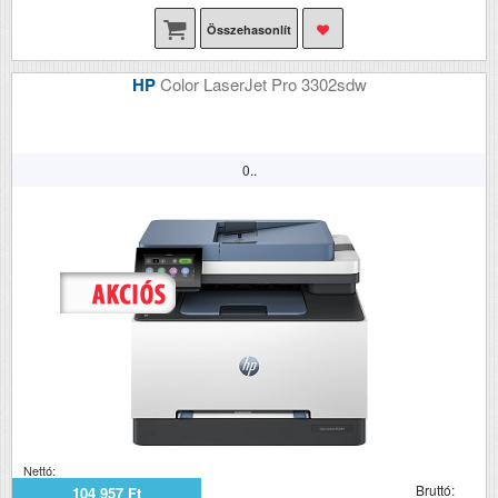
Összehasonlít
HP
Color LaserJet Pro 3302sdw
0..
Nettó:
Bruttó:
104 957 Ft