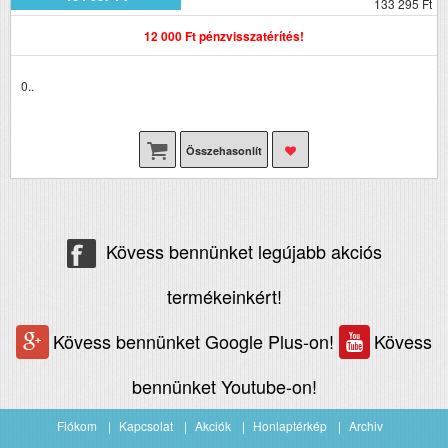
133 295 Ft
12 000 Ft pénzvisszatérítés!
0..
Összehasonlít
Kövess bennünket legújabb akciós
termékeinkért!
Kövess bennünket Google Plus-on!
Kövess
bennünket Youtube-on!
Fiókom
Kapcsolat
Akciók
Honlaptérkép
Archiv