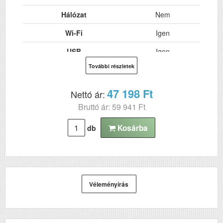
Hálózat
Nem
Wi-Fi
Igen
USB
Igen
További részletek
Kétoldalas, duplex
Nem
nyomtatás
47 198 Ft
Nettó ár:
ADF (automatikus
Nem
Bruttó ár: 59 941 Ft
lapolvasó)
DADF (automatikus
Nem
Kosárba
db
kétoldalas lapolvasás)
Felbontás (dpi)
300x300
Szkennelés
Nem
Véleményírás
Tömeg (kg)
0.85
Méretek (ma x szé x mé
182,2×57,6×133
mm)