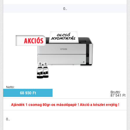
0..
Nettó:
Bruttó:
68 930 Ft
87 541 Ft
Ajándék 1 csomag 80gr-os másolópapír ! Akció a készlet erejéig !
0..