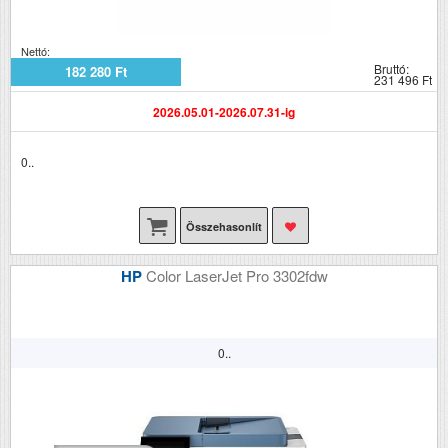
Nettó:
Bruttó:
182 280 Ft
231 496 Ft
2026.05.01-2026.07.31-ig
0..
Összehasonlít
HP
Color LaserJet Pro 3302fdw
0..