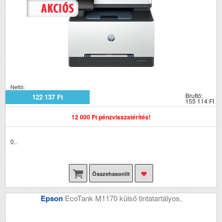
Nettó:
Bruttó:
122 137 Ft
155 114 Ft
12 000 Ft pénzvisszatérítés!
0..
Összehasonlít
Epson
EcoTank M1170 külső tintatartályos,