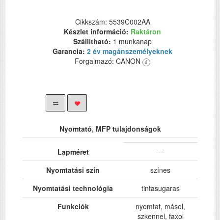
Cikkszám: 5539C002AA
Készlet információ:
Raktáron
Szállítható:
1 munkanap
Garancia:
2 év magánszemélyeknek
Forgalmazó: CANON
Nyomtató, MFP tulajdonságok
Lapméret
---
Nyomtatási szín
színes
Nyomtatási technológia
tintasugaras
Funkciók
nyomtat, másol,
szkennel, faxol