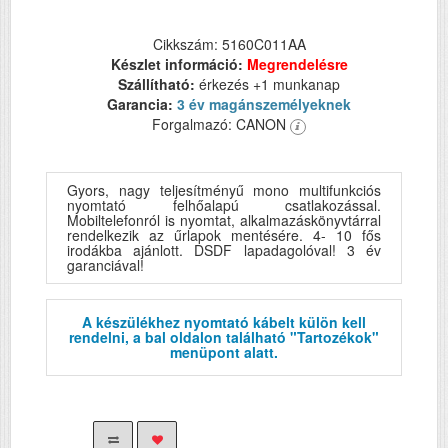
Cikkszám: 5160C011AA
Készlet információ:
Megrendelésre
Szállítható:
érkezés +1 munkanap
Garancia:
3 év magánszemélyeknek
Forgalmazó: CANON
Gyors, nagy teljesítményű mono multifunkciós
nyomtató felhőalapú csatlakozással.
Mobiltelefonról is nyomtat, alkalmazáskönyvtárral
rendelkezik az űrlapok mentésére. 4- 10 fős
irodákba ajánlott. DSDF lapadagolóval! 3 év
garanciával!
A készülékhez nyomtató kábelt külön kell
rendelni, a bal oldalon található "Tartozékok"
menüpont alatt.