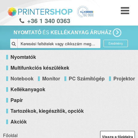
+36 1 340 0363
NYOMTATÓ
ÉS
KELLÉKANYAG ÁRUHÁZ
Eredmény
Nyomtatók
Multifunkciós készülékek
Notebook
Monitor
PC Számítógép
Projektor
Kellékanyagok
Papír
Tartozékok, kiegészítők, opciók
Akciók
Főoldal
Vissza a főoldalra