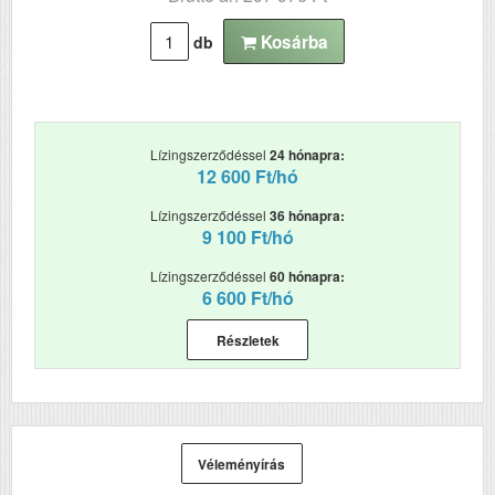
ADF (automatikus
Igen
Kosárba
db
lapolvasó)
RAM (MB)
1024
Első fekete nyomat
5.7
Lízingszerződéssel
24 hónapra:
elkészítési ideje (mp)
12 600 Ft/hó
Papírkapacitás
150
Lízingszerződéssel
36 hónapra:
9 100 Ft/hó
Felbontás (dpi)
1200x1200
Lízingszerződéssel
60 hónapra:
Papírsúly g/m2
60-120
6 600 Ft/hó
Havi terhelhetőség
2000-7500
Részletek
(oldal/hó)
Szkennelés
Igen
Tömeg (kg)
19.8
Véleményírás
Méretek (ma x szé x mé mm)
452x494x464