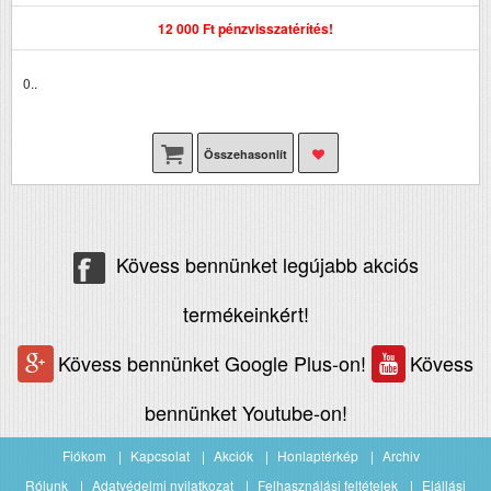
12 000 Ft pénzvisszatérítés!
0..
Összehasonlít
Kövess bennünket legújabb akciós
termékeinkért!
Kövess bennünket Google Plus-on!
Kövess
bennünket Youtube-on!
Fiókom
Kapcsolat
Akciók
Honlaptérkép
Archiv
Rólunk
Adatvédelmi nyilatkozat
Felhasználási feltételek
Elállási