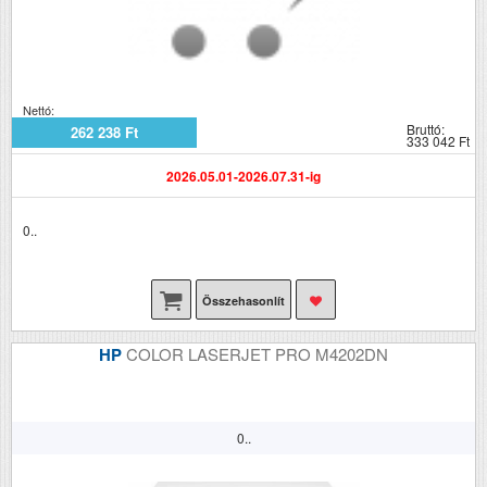
Nettó:
Bruttó:
262 238 Ft
333 042 Ft
2026.05.01-2026.07.31-ig
0..
Összehasonlít
HP
COLOR LASERJET PRO M4202DN
0..