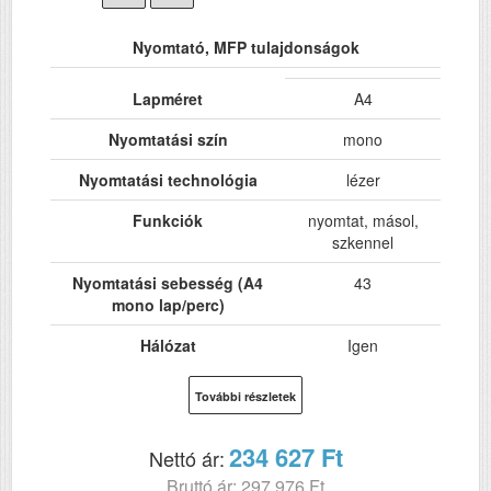
Nyomtató, MFP tulajdonságok
Lapméret
A4
Nyomtatási szín
mono
Nyomtatási technológia
lézer
Funkciók
nyomtat, másol,
szkennel
Nyomtatási sebesség (A4
43
mono lap/perc)
Hálózat
Igen
Wi-Fi
Igen
További részletek
USB
Igen
234 627 Ft
Nettó ár:
Kétoldalas, duplex
Igen
Bruttó ár: 297 976 Ft
nyomtatás