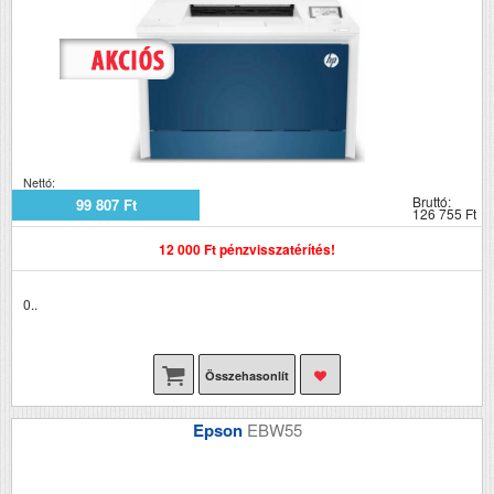
Nettó:
Bruttó:
99 807 Ft
126 755 Ft
12 000 Ft pénzvisszatérítés!
0..
Összehasonlít
Epson
EBW55