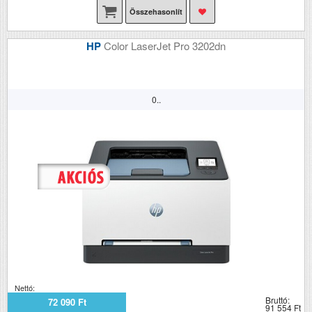
Összehasonlít
HP
Color LaserJet Pro 3202dn
0..
Nettó:
Bruttó:
72 090 Ft
91 554 Ft