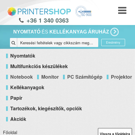
+36 1 340 0363
NYOMTATÓ
ÉS
KELLÉKANYAG ÁRUHÁZ
Eredmény
Nyomtatók
Multifunkciós készülékek
Notebook
Monitor
PC Számítógép
Projektor
Kellékanyagok
Papír
Tartozékok, kiegészítők, opciók
Akciók
Főoldal
Vissza a főoldalra