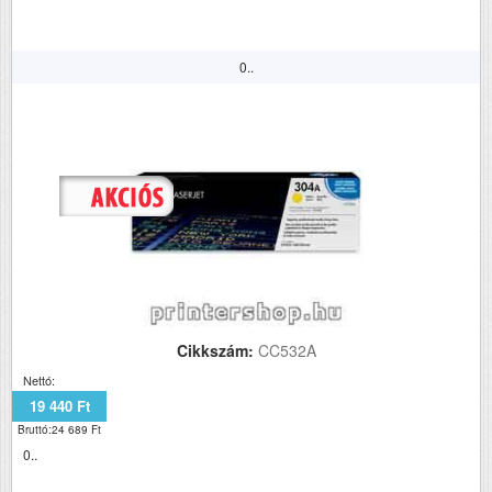
0..
Cikkszám:
CC532A
Nettó:
19 440 Ft
Bruttó:24 689 Ft
0..