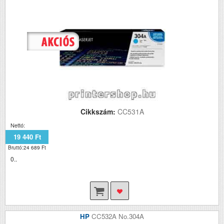
Cikkszám:
CC531A
Nettó:
19 440 Ft
Bruttó:24 689 Ft
0..
HP
CC532A No.304A