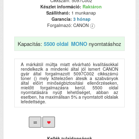
Cikkszám: 5097C002
Készlet információ:
Raktáron
Szállítható:
1 munkanap
Garancia:
3 hónap
Forgalmazó: CANON
Kapacitás:
nyomtatáshoz
5500 oldal
MONO
A márkától múltja miatt elvárható kvalításokkal
rendelkezik a mindenki által jól ismert CANON
gyár által forgalmazott 5097C002 cikkszámú
toner () mely kötelezően átesik a szabványok
által előírt minőségbiztosítási ellenőrzéseken,
mielőtt forgalmazásra kerül. 5500 oldal
nyomtatására nyújt lehetőséget, abban az
esetben, ha maximálisan 5% a nyomtatott oldalak
lefedettsége.
Kellék tulajdonságok