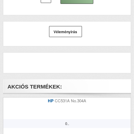
Véleményírás
AKCIÓS TERMÉKEK:
HP
CC531A No.304A
0..