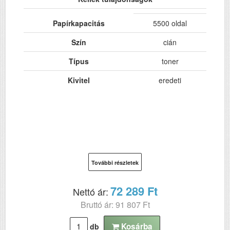
Papírkapacitás
5500 oldal
Szín
cián
Típus
toner
Kivitel
eredeti
További részletek
72 289 Ft
Nettó ár:
Bruttó ár: 91 807 Ft
Kosárba
db