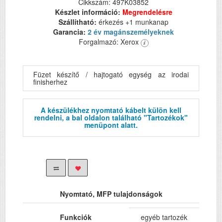
Cikkszám: 497K03852
Készlet információ:
Megrendelésre
Szállítható:
érkezés +1 munkanap
Garancia:
2 év magánszemélyeknek
Forgalmazó: Xerox
Füzet készítő / hajtogató egység az irodai
finisherhez
A készülékhez nyomtató kábelt külön kell
rendelni, a bal oldalon található "Tartozékok"
menüpont alatt.
Nyomtató, MFP tulajdonságok
Funkciók
egyéb tartozék