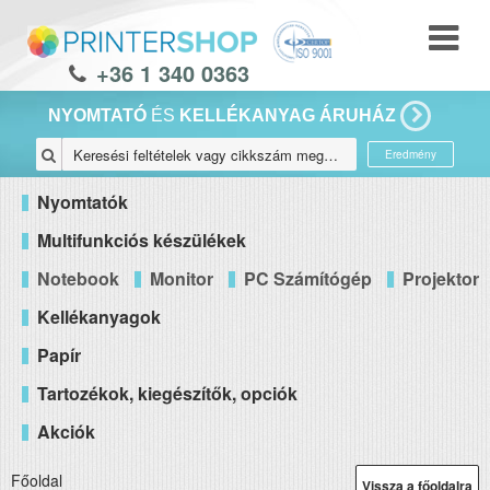
+36 1 340 0363
NYOMTATÓ
ÉS
KELLÉKANYAG ÁRUHÁZ
Eredmény
Nyomtatók
Multifunkciós készülékek
Notebook
Monitor
PC Számítógép
Projektor
Kellékanyagok
Papír
Tartozékok, kiegészítők, opciók
Akciók
Főoldal
Vissza a főoldalra