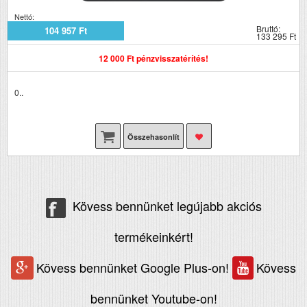
Nettó:
Bruttó:
104 957 Ft
133 295 Ft
12 000 Ft pénzvisszatérítés!
0..
Összehasonlít
Kövess bennünket legújabb akciós
termékeinkért!
Kövess bennünket Google Plus-on!
Kövess
bennünket Youtube-on!