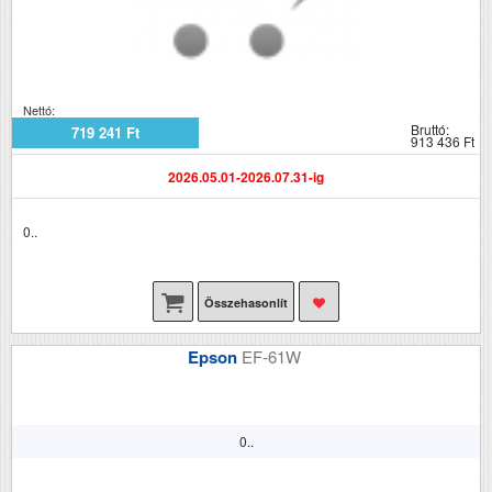
Nettó:
Bruttó:
719 241 Ft
913 436 Ft
2026.05.01-2026.07.31-ig
0..
Összehasonlít
Epson
EF-61W
0..