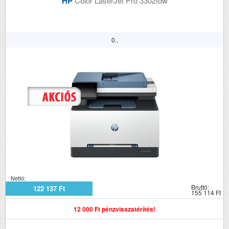
HP
Color LaserJet Pro 3302fdw
0..
Nettó:
Bruttó:
122 137 Ft
155 114 Ft
12 000 Ft pénzvisszatérítés!