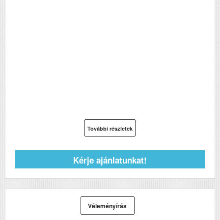
További részletek
Kérje ajánlatunkat!
Véleményírás