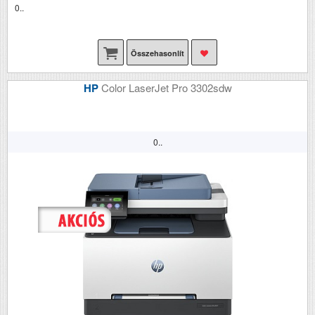
0..
Összehasonlít
HP
Color LaserJet Pro 3302sdw
0..