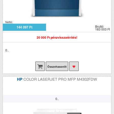
Nettó:
Bruttó:
144 097 Ft
183 003 Ft
20 000 Ft pénzvisszatérítés!
0..
Összehasonlít
HP
COLOR LASERJET PRO MFP M4302FDW
0..