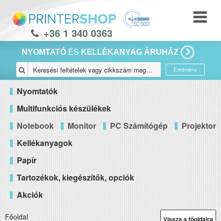
+36 1 340 0363
NYOMTATÓ
ÉS
KELLÉKANYAG ÁRUHÁZ
Eredmény
Nyomtatók
Multifunkciós készülékek
Notebook
Monitor
PC Számítógép
Projektor
Kellékanyagok
Papír
Tartozékok, kiegészítők, opciók
Akciók
Főoldal
Vissza a főoldalra