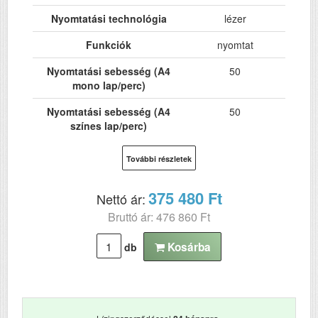
Nyomtatási technológia
lézer
Funkciók
nyomtat
Nyomtatási sebesség (A4
50
mono lap/perc)
Nyomtatási sebesség (A4
50
színes lap/perc)
Hálózat
Igen
További részletek
Wi-Fi
Nem
375 480 Ft
Nettó ár:
USB
Igen
Bruttó ár: 476 860 Ft
Kétoldalas, duplex
Igen
nyomtatás
Kosárba
db
ADF (automatikus
Nem
lapolvasó)
DADF (automatikus
Nem