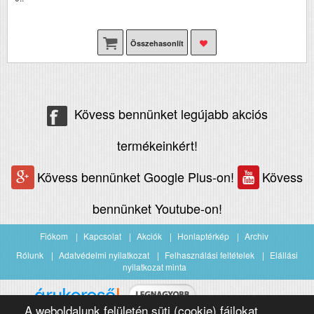
Összehasonlít
Kövess bennünket legújabb akciós
termékeinkért!
Kövess bennünket Google Plus-on!
Kövess
bennünket Youtube-on!
Fiókom
Kapcsolat
Akciók
Honlaptérkép
Archiv
Rólunk
Adatvédelmi nyilatkozat
Felhasználási feltételek
Elállási
nyilatkozat minta
A weboldalunk felületén süti (cookie) fájlokat