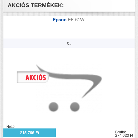
AKCIÓS TERMÉKEK:
Epson
EF-61W
0..
Nettó:
Bruttó:
215 766 Ft
274 023 Ft