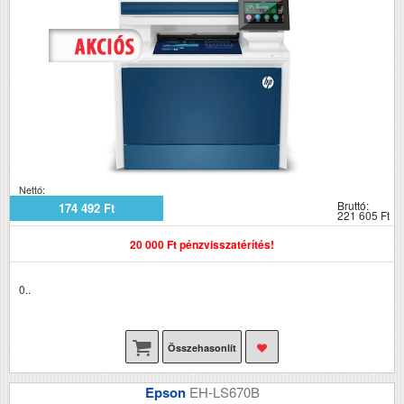
Nettó:
Bruttó:
174 492 Ft
221 605 Ft
20 000 Ft pénzvisszatérítés!
0..
Összehasonlít
Epson
EH-LS670B