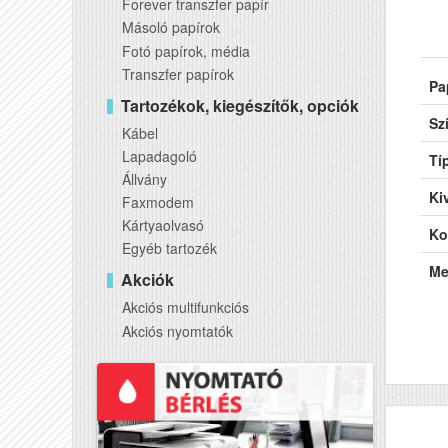
Forever transzfer papír
Másoló papírok
Fotó papírok, média
Transzfer papírok
Pa
Tartozékok, kiegészítők, opciók
Sz
Kábel
Lapadagoló
Tí
Állvány
Kiv
Faxmodem
Kártyaolvasó
Ko
Egyéb tartozék
Me
Akciók
Akciós multifunkciós
Akciós nyomtatók