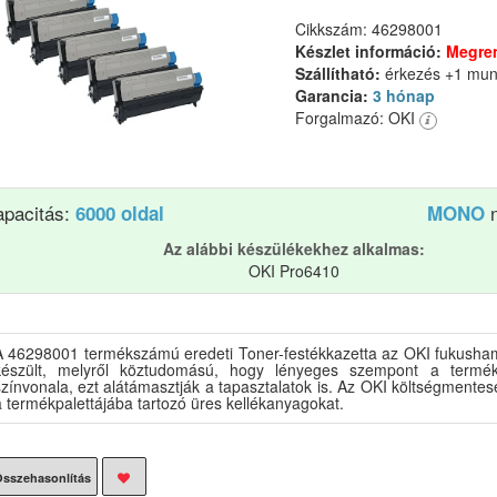
Cikkszám: 46298001
Készlet információ:
Megre
Szállítható:
érkezés +1 mu
Garancia:
3 hónap
Forgalmazó: OKI
apacitás:
n
6000 oldal
MONO
Az alábbi készülékekhez alkalmas:
OKI Pro6410
A 46298001 termékszámú eredeti Toner-festékkazetta az OKI fukush
készült, melyről köztudomású, hogy lényeges szempont a termék
zínvonala, ezt alátámasztják a tapasztalatok is. Az OKI költségmentes
 termékpalettájába tartozó üres kellékanyagokat.
sszehasonlítás