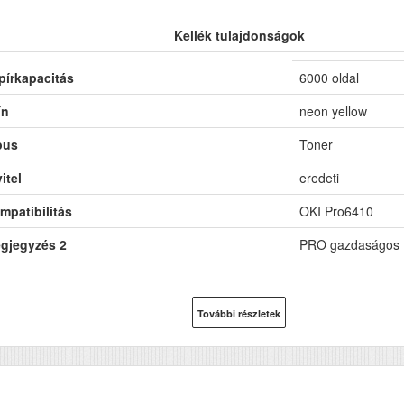
Kellék tulajdonságok
pírkapacitás
6000 oldal
ín
neon yellow
pus
Toner
itel
eredeti
mpatibilitás
OKI Pro6410
gjegyzés 2
PRO gazdaságos 
További részletek