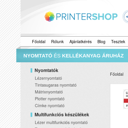
Főoldal
Rólunk
Ajánlatkérés
Blog
Tesztek
NYOMTATÓ
ÉS
KELLÉKANYAG ÁRUHÁZ
Nyomtatók
Főoldal
Lézernyomtató
Tintasugaras nyomtató
Mátrixnyomtató
Plotter nyomtató
Címke nyomtató
Multifunkciós készülékek
Lézer multifunkciós nyomtató