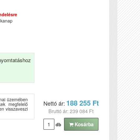
ndelésre
nkanap
yomtatáshoz
amai üzemében
188 255 Ft
Nettó ár:
ek megfelelő
en visszaveszi
Bruttó ár: 239 084 Ft
Kosárba
db