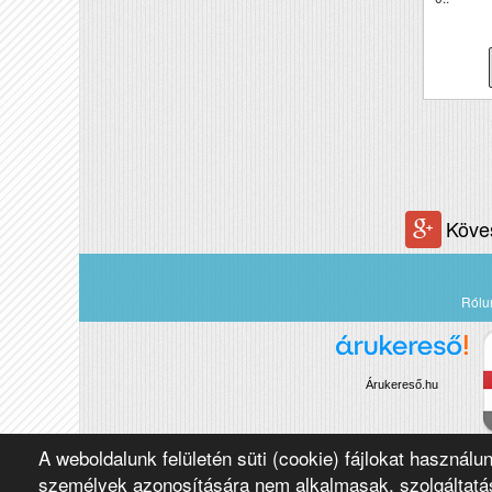
Köve
Rólu
Árukereső.hu
A weboldalunk felületén süti (cookie) fájlokat használu
Copyright 2016 Négypólus Kft
személyek azonosítására nem alkalmasak, szolgáltatás