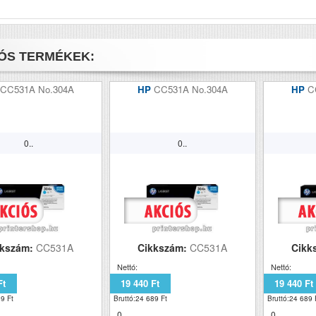
ÓS TERMÉKEK:
CC531A No.304A
HP
CC531A No.304A
HP
C
0..
0..
kkszám:
CC531A
Cikkszám:
CC531A
Cikk
Nettó:
Nettó:
Ft
19 440 Ft
19 440 Ft
9 Ft
Bruttó:24 689 Ft
Bruttó:24 689 
0..
0..