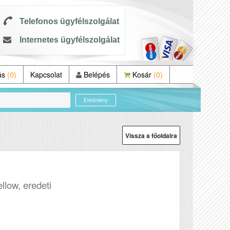
Telefonos ügyfélszolgálat
Internetes ügyfélszolgálat
ás
(0)
Kapcsolat
Belépés
Kosár
(0)
Eredmény
Vissza a főoldalra
llow, eredeti