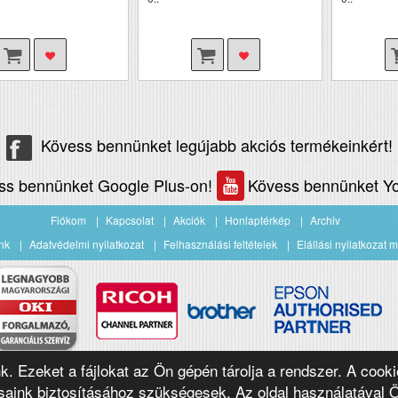
Kövess bennünket legújabb akciós termékeinkért!
ss bennünket Google Plus-on!
Kövess bennünket Yo
Fiókom
Kapcsolat
Akciók
Honlaptérkép
Archiv
nk
Adatvédelmi nyilatkozat
Felhasználási feltételek
Elállási nyilatkozat m
nk. Ezeket a fájlokat az Ön gépén tárolja a rendszer. A cooki
aink biztosításához szükségesek. Az oldal használatával 