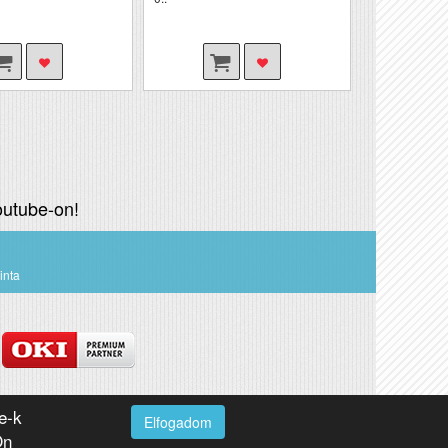
utube-on!
inta
e-k
Elfogadom
Webdesign by loomify developer team
Ön