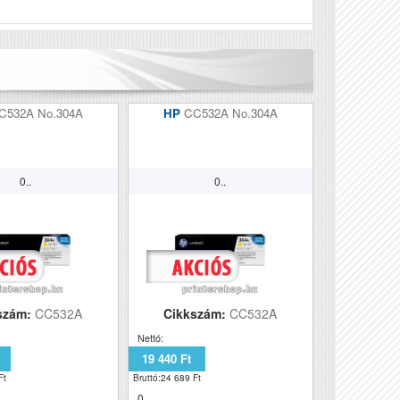
Véleményírás
C532A No.304A
HP
CC532A No.304A
0..
0..
szám:
CC532A
Cikkszám:
CC532A
Nettó:
19 440 Ft
Ft
Bruttó:24 689 Ft
0..