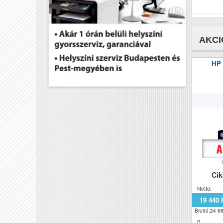
AKCI
HP
Ci
Nettó:
19 440 
Bruttó:24 68
0..