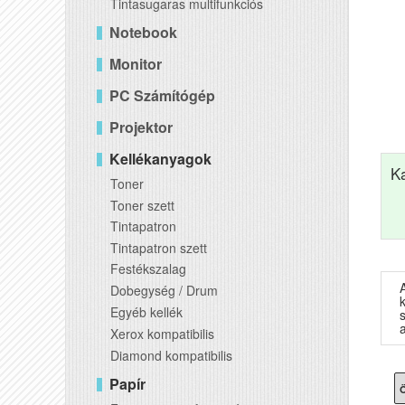
Tintasugaras multifunkciós
Notebook
Monitor
PC Számítógép
Projektor
Kellékanyagok
K
Toner
Toner szett
Tintapatron
Tintapatron szett
Festékszalag
Dobegység / Drum
Egyéb kellék
s
a
Xerox kompatibilis
Diamond kompatibilis
Papír
Ö